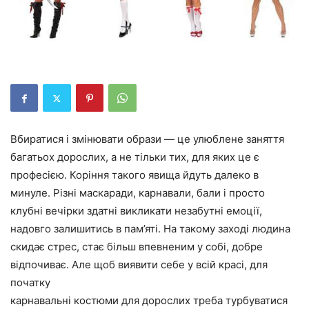
Вбиратися і змінювати образи — це улюблене заняття
багатьох дорослих, а не тільки тих, для яких це є
професією. Коріння такого явища йдуть далеко в
минуле. Різні маскаради, карнавали, бали і просто
клубні вечірки здатні викликати незабутні емоції,
надовго залишитись в пам’яті. На такому заході людина
скидає стрес, стає більш впевненим у собі, добре
відпочиває. Але щоб виявити себе у всій красі, для
початку
карнавальні костюми для дорослих треба турбуватися