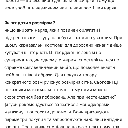
чоботи — це вже вибір для вільної вечірки, тому що
вони зроблять незвичним навіть найпростіший наряд.
Як вгадати з розміром?
Якщо вибрати наряд, який повинен облягати і
підкреслювати фігуру, слід бути гранично уважним. При
цьому карнавальні костюми для дорослих найвигідніше
купувати в інтернеті. Ці твердження зовсім не
суперечать один одному. У мережі спостерігається по-
справжньому величезний вибір, що дозволяє знайти
найбільш цікаві образи. Для покупки товару
конкретного розміру існує розмірна сітка. Сьогодні ці
показники максимально точні, тому ними можна
скористатися без побоювань. Але при нестандартної
фігури рекомендується зв’язатися з менеджерами
магазину і попросити допомоги. Вони враховують
параметри покупця та запропонують найбільш вигідний
варіант. Працівники спеціально навчаються цьому, так