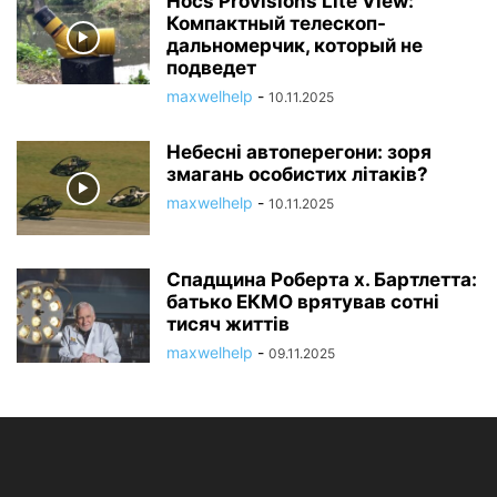
Нocs Provisions Lite View:
Компактный телескоп-
дальномерчик, который не
подведет
maxwelhelp
-
10.11.2025
Небесні автоперегони: зоря
змагань особистих літаків?
maxwelhelp
-
10.11.2025
Спадщина Роберта х. Бартлетта:
батько ЕКМО врятував сотні
тисяч життів
maxwelhelp
-
09.11.2025