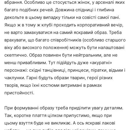
вбрання. Особливо це стосується жінок, у арсеналі яких
багато подібних речей. Довжина спідниці і глибина
декольте в цьому випадку тільки на совісті самої пані.
Якщо ж в тому ж клубі проходить корпоративний вечір,
не варто замахуватися на самий яскравий образ. Треба
врахувати, що багато співробітників (особливо старшого
віку або високого положення) можуть бути налаштовані
скептично. Образ повинен бути нейтральним, але не
менш привабливим. Тут підійдуть дуже «акуратні»
персонажі: східні танцівниці, принцеси, піратки, відьми і
чаклунки. Гарні будуть образи тварин, герої різних
творів, якщо їхні костюми витримані в рамках
пристойності.
При формуванні образу треба приділити увагу деталям.
Так, коротке плаття цілком припустимо, якщо при
цьому взуття буде не викликає. А ось яскраві лакові