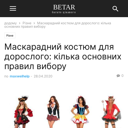
BETAR
багато цікавого
додому
Різне
Маскарадний костюм для дорослого: кілька
основних правил вибору
Різне
Маскарадний костюм для
дорослого: кілька основних
правил вибору
0
по
maxwelhelp
-
28.04.2020