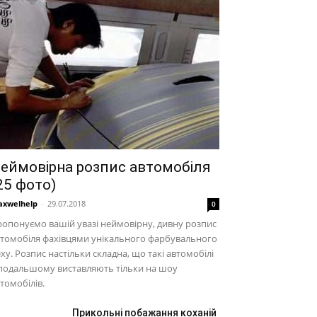
еймовірна розпис автомобіля
25 фото)
xwelhelp
-
29.07.2018
0
опонуємо вашій увазі неймовірну, дивну розпис
томобіля фахівцями унікального фарбувального
ху. Розпис настільки складна, що такі автомобілі
подальшому виставляють тільки на шоу
томобілів.
Прикольні побажання коханій