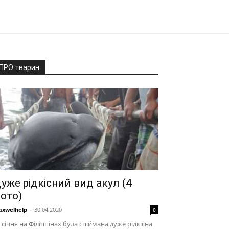
ПРО тварин
уже рідкісний вид акул (4
ото)
xwelhelp
-
30.04.2020
0
 січня на Філіппінах була спіймана дуже рідкісна