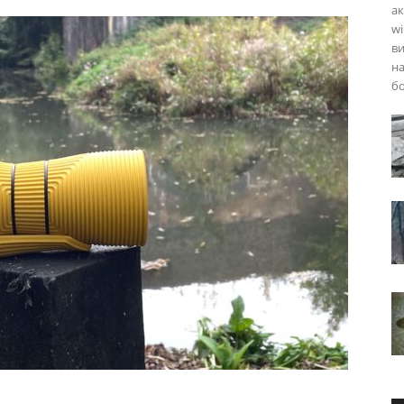
ак
wi
в
н
б