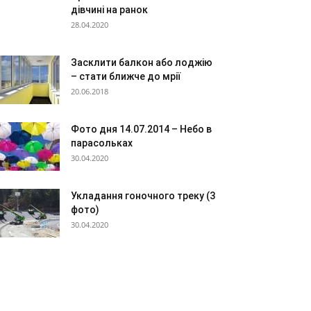
дівчині на ранок
28.04.2020
Засклити балкон або лоджію
– стати ближче до мрії
20.06.2018
Фото дня 14.07.2014 – Небо в
парасольках
30.04.2020
Укладання гоночного треку (3
фото)
30.04.2020