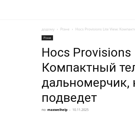
додому
Різне
Нocs Provisions Lite View: Комп
Різне
Нocs Provisions 
Компактный те
дальномерчик, 
подведет
по
maxwelhelp
-
10.11.2025