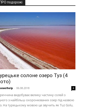
ПРО подорожі
урецьке солоне озеро Туз (4
ото)
xwelhelp
-
06.08.2018
0
реччина видобуває велику частину солей з
ного з найбільш охоронюваних озер під назвою
з. На турецькому мовою це звучить як Tuz Golu,