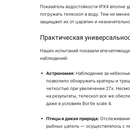
Показатель водостойкости IPX4 вполне у
погружать телескоп в воду. Тем не мене
защищают их от царапин и незначительно
Практическая универсально
Наших испытаний показали впечатляющую
наблюдений:
Астрономия:
Наблюдение за небесными
позволило обнаружить кратеры и трещ
четкостью при увеличении 27x. Несмот
на результаты, телескоп все же обес
даже в условиях Bortle scale 4.
Птицы и дикая природа:
Отслеживание
рыбных цапель — осуществлялось с л