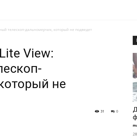
актный телескоп-дальномерчик, который не подведет
Lite View:
лескоп-
который не
Д
31
0
ф
ma
28