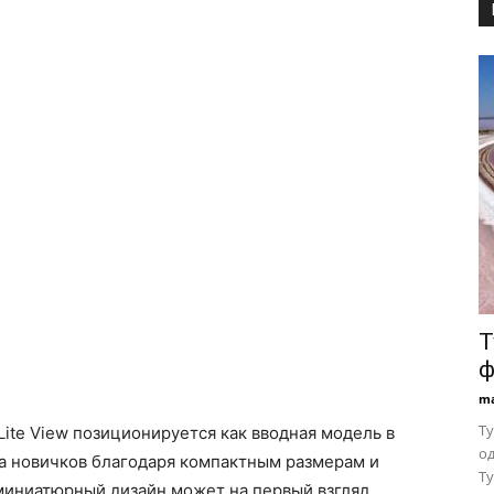
Т
ф
ma
Ту
Lite View позиционируется как вводная модель в
од
на новичков благодаря компактным размерам и
Ту
 миниатюрный дизайн может на первый взгляд