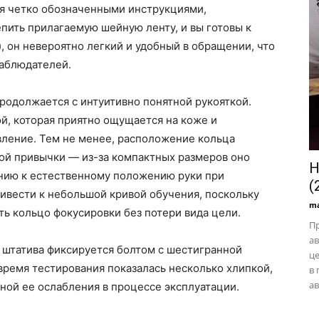
я четко обозначенными инструкциями,
пить прилагаемую шейную ленту, и вы готовы к
), он невероятно легкий и удобный в обращении, что
аблюдателей.
родолжается с интуитивно понятной рукояткой.
й, которая приятно ощущается на коже и
вление. Тем не менее, расположение кольца
ой привычки — из-за компактных размеров оно
Н
нию к естественному положению руки при
(
ивести к небольшой кривой обучения, поскольку
ma
ть кольцо фокусировки без потери вида цели.
Пр
ав
 штатива фиксируется болтом с шестигранной
це
о время тестирования показалась несколько хлипкой,
в 
ав
ной ее ослабления в процессе эксплуатации.