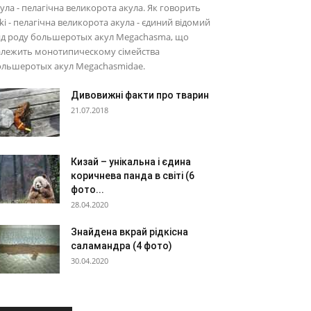
ула - пелагічна великорота акула. Як говорить
ki - пелагічна великорота акула - єдиний відомий
ид роду большеротых акул Megachasma, що
алежить монотипическому сімейства
ольшеротых акул Megachasmidae.
Дивовижні факти про тварин
21.07.2018
Кизай – унікальна і єдина
коричнева панда в світі (6
фото...
28.04.2020
Знайдена вкрай рідкісна
саламандра (4 фото)
30.04.2020