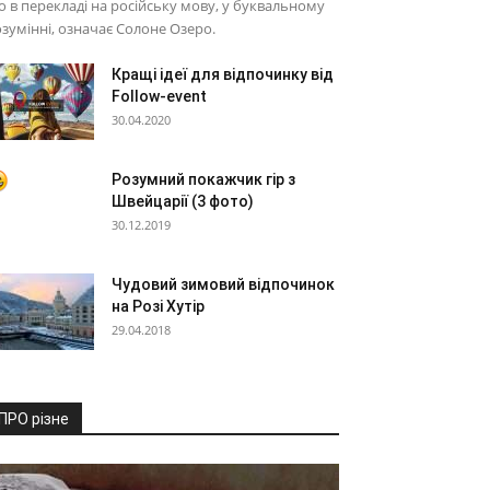
 в перекладі на російську мову, у буквальному
зумінні, означає Солоне Озеро.
Кращі ідеї для відпочинку від
Follow-event
30.04.2020
Розумний покажчик гір з
Швейцарії (3 фото)
30.12.2019
Чудовий зимовий відпочинок
на Розі Хутір
29.04.2018
ПРО різне