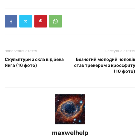
попередня стаття
наступна стаття
Скульптури з скла від Бена
Безногий молодий чоловік
Янга (16 фото)
став тренером з кроссфиту
(10 фото)
maxwelhelp