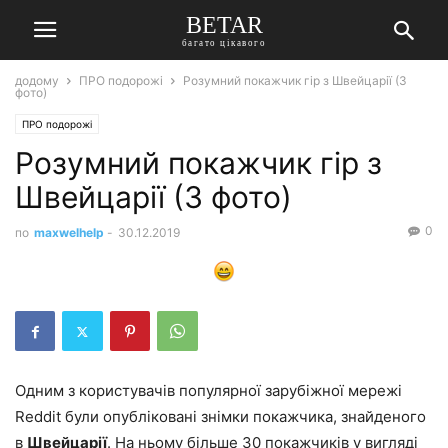
BETAR
багато цікавого
додому
ПРО подорожі
Розумний покажчик гір з Швейцарії (3
фото)
ПРО подорожі
Розумний покажчик гір з
Швейцарії (3 фото)
0
по
maxwelhelp
-
30.12.2019
Одним з користувачів популярної зарубіжної мережі
Reddit були опубліковані знімки покажчика, знайденого
в
Швейцарії
. На ньому більше 30 покажчиків у вигляді