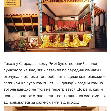
Також у Стародавньому Римі був створений аналог
сучасного каміна, який ставили по середині кімнати і
оточували різними теплооберегающими матеріалами –
зазвичай це було кам’яні стіни і димар. Завдяки каміна
вогонь швидко не тух і не перегрівався. До речі, камін
поклав початок становлення вентиляційної системи, яка
здійснювалась за рахунок тяги в димоході.