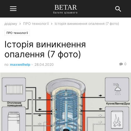
BETAR
багато цікавого
додому
ПРО технології
Історія виникнення опалення (7 фото)
ПРО технології
Історія виникнення
опалення (7 фото)
0
по
maxwelhelp
-
28.04.2020