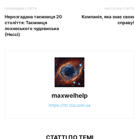
попередня стаття
наступна стаття
Нерозгадана таємниця 20
Компанія, яка знає свою
століття: Таємниця
справу!
лохнеського чудовиська
(Нессі)
maxwelhelp
https://ttt.1ca.com.ua
СТАТТІ ПО ТЕМІ