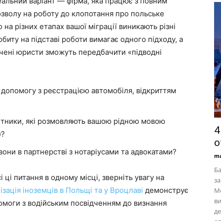
еальний варіант — фірма, яка працює з повним
озволу на роботу до клопотання про польське
а різних етапах вашої міграції виникають різні
иту на підставі роботи вимагає одного підходу, а
ідчені юристи зможуть передбачити «підводні
допомогу з реєстрацією автомобіля, відкриттям
бітники, які розмовляють вашою рідною мовою
4
)?
о
они в партнерстві з нотаріусами та адвокатами?
ma
Ба
 ці питання в одному місці, зверніть увагу на
за
ізація іноземців в Польщі та у Вроцлаві
демонструє
Мо
ви
омоги з водійським посвідченням до визнання
де