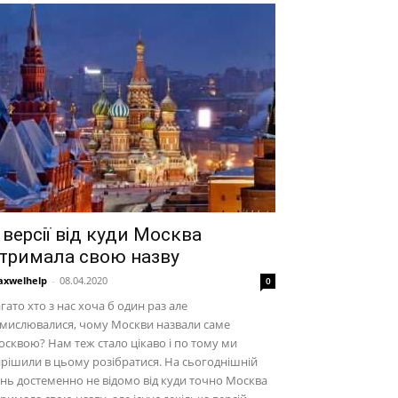
 версії від куди Москва
тримала свою назву
xwelhelp
-
08.04.2020
0
гато хто з нас хоча б один раз але
мислювалися, чому Москви назвали саме
сквою? Нам теж стало цікаво і по тому ми
рішили в цьому розібратися. На сьогоднішній
нь достеменно не відомо від куди точно Москва