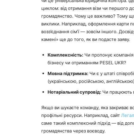
чи це універсальна юридична контора. Ід
циклом: від отримання візи чи першого д
громадянство. Чому це важливо? Тому що н
виклики. Наприклад, оформлення карти поб
возз’єднання сім’ї — зовсім іншого. Досв
камені» ще до того, як ви подасте заяву.
Комплексність:
Чи пропонує компанія 
бізнесу чи отриманням PESEL UKR?
Мовна підтримка:
Чи є у штаті співро
(українською, російською, англійською
Нотаріальний супровід:
Чи працюють в
Якщо ви шукаєте команду, яка закриває всі
профільні ресурси. Наприклад, сайт
Легал
саме такий комплексний підхід — від доп
громадянства через воєводу.