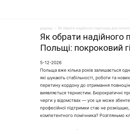
додому
Як обрати надійного партнера для легаліз
Як обрати надійного п
Польщі: покроковий г
5-12-2026
Польща вже кілька років залишається одн
які шукають стабільності, роботи та нов
перетину кордону до отримання повноцін
виявляється тернистим. Бюрократичні про
черги у відомствах — усе це може збенте
професійної підтримки стає не розкішшю, 
компетентного помічника? Розгляньмо кл