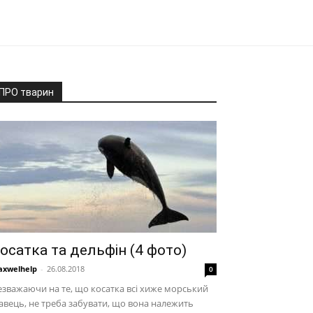
ПРО тварин
осатка та дельфін (4 фото)
xwelhelp
-
26.08.2018
0
зважаючи на те, що косатка всі хиже морський
авець, не треба забувати, що вона належить