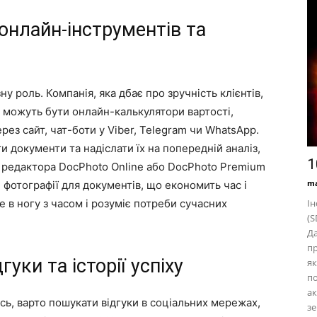
онлайн-інструментів та
ну роль. Компанія, яка дбає про зручність клієнтів,
е можуть бути онлайн-калькулятори вартості,
рез сайт, чат-боти у Viber, Telegram чи WhatsApp.
 документи та надіслати їх на попередній аналіз,
1
ь редактора DocPhoto Online або DocPhoto Premium
ma
 фотографії для документів, що економить час і
е в ногу з часом і розуміє потреби сучасних
Ін
(S
Да
п
уки та історії успіху
як
по
ак
сь, варто пошукати відгуки в соціальних мережах,
зе