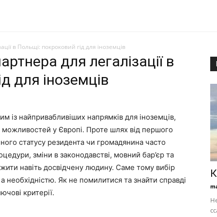
ації в Польщі: покроковий гід для іноземців
артнера для легалізації в
ід для іноземців
им із найпривабливіших напрямків для іноземців,
их можливостей у Європі. Проте шлях від першого
ного статусу резидента чи громадянина часто
цедури, зміни в законодавстві, мовний бар’єр та
жити навіть досвідчену людину. Саме тому вибір
К
а необхідністю. Як не помилитися та знайти справді
ma
ючові критерії.
Не
сс