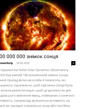
00 000 000 знімок сонця
xwelhelp
-
28.04.2020
0
струментом NASA Solar Dynamics Observatory
DO) був знятий 100 мільйонний знімок сонця.
ний прилад включає в себе 4 телескопа, які
рацюють паралельно, щоб картинка сонця була
 можна реалістичніше і щоб це допомогло для
дальшого вивчення явищ, повязаних з сонячної
тивність, наприклад: вулканічна активність на
млі, як наслідок спалахів на сонці або постійно