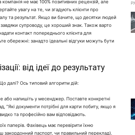
а компанія не має 100% позитивних рецензій, але
ру
ртайте увагу на те, чи згадують клієнти про
алу та результат. Якщо ви бачите, що десятки людей
завдяки супроводу, це хороший знак. Також варто
 надати контакт попереднього клієнта для
ьте обережні: занадто ідеальні відгуки можуть бути
зації: від ідеї до результату
Що далі? Ось типовий алгоритм дій:
 або напишіть у месенджер. Поставте конкретні
д, “Які документи потрібні для карти побиту, якщо я
швидко та професійно вам відповідають.
оїх паперів. Фахівець має перевірити їхню
аш закордонний паспорт, чи правильний переклад).