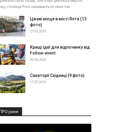
римала свою назву, але існує декілька версій,
му столиця Росії називається саме так.
Цікаві місця в місті Ялта (13
фото)
27.03.2018
Кращі ідеї для відпочинку від
Follow-event
30.04.2020
Санаторії Східниці (9 фото)
17.07.2018
ПРО різне