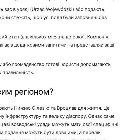
вас в уряді (Urząd Wojewódzki) або подають
они стежать, щоб усі поля були заповнені без
й етап (від кількох місяців до року). Компанія
агає з додатковими запитами та представляє ваші
у або громадянство готові, юристи допомагають
 правильність.
вим регіоном?
бирають Нижню Сілезію та Вроцлав для життя. Це
ну інфраструктуру та велику діаспору. Однак саме
цеві воєводські уряди можуть мати свої специфічні
на подання можуть бути довшими, а перелік