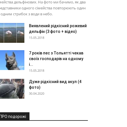
мейства дельфінових. На фото ми бачимо, як два
редставники одного сімейства повторюють один
 одним стрибок з води в небо.
Виявлений рідкісний рожевий
дельфін (3 фото + відео)
15.05.2018
7 років пес з Тольятті чекав
своїх господарів на одному
і...
15.05.2018
Дуже рідкісний вид акул (4
фото)
30.04.2020
ПРО подорожі