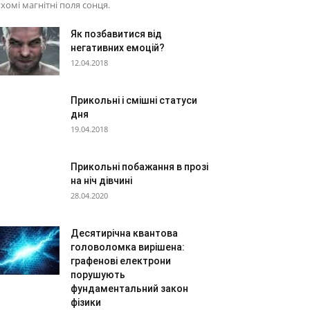
хомі магнітні поля сонця.
Як позбавитися від
негативних емоцій?
12.04.2018
Прикольні і смішні статуси
дня
19.04.2018
Прикольні побажання в прозі
на ніч дівчині
28.04.2020
Десятирічна квантова
головоломка вирішена:
графенові електрони
порушують
фундаментальний закон
фізики