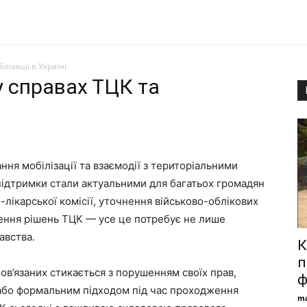
ізації в Україні
 справах ТЦК та
ня мобілізації та взаємодії з територіальними
підтримки стали актуальними для багатьох громадян
-лікарської комісії, уточнення військово-облікових
ення рішень ТЦК — усе це потребує не лише
авства.
К
п
бов’язаних стикається з порушенням своїх прав,
ф
бо формальним підходом під час проходження
ma