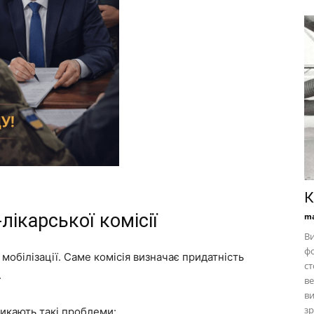
К
ікарської комісії
ma
Ви
фо
 мобілізації. Саме комісія визначає придатність
ст
.
ве
ви
зр
икають такі проблеми: