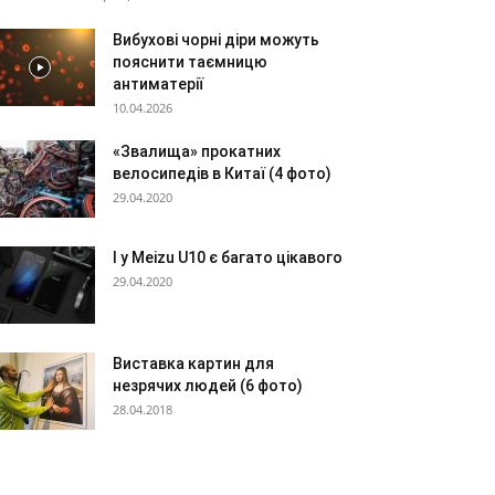
Вибухові чорні діри можуть
пояснити таємницю
антиматерії
10.04.2026
«Звалища» прокатних
велосипедів в Китаї (4 фото)
29.04.2020
І у Meizu U10 є багато цікавого
29.04.2020
Виставка картин для
незрячих людей (6 фото)
28.04.2018