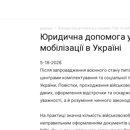
додому
Юридична допомога у справах ТЦК та мобіл
Юридична допомога у
мобілізації в Україні
5-18-2026
Після запровадження воєнного стану питан
центрами комплектування та соціальної 
України. Повістки, проходження військово
даних, оформлення відстрочки та оскарж
уважності, а й розуміння чинного законод
На практиці значна кількість військовозо
неправильним оформленням документів а