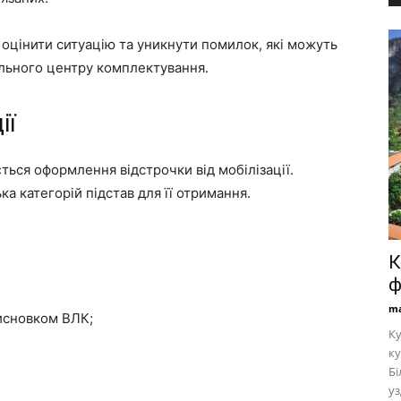
оцінити ситуацію та уникнути помилок, які можуть
льного центру комплектування.
ії
ься оформлення відстрочки від мобілізації.
а категорій підстав для її отримання.
К
ф
ma
исновком ВЛК;
Ку
ку
Бі
уз