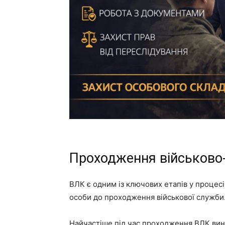
Проходження військово-л
ВЛК є одним із ключових етапів у процесі
особи до проходження військової служби
Найчастіше під час проходження ВЛК вин