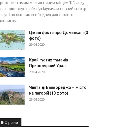
рорт не є самим мальовничим місцем Таїланду,
нак пропонує своїм відвідувачам повний спектр
слуг і розваг, так необхідних для гарного
дпочинку.
Цікаві факти про Домінікані (3
фото)
29.04.2020
Край густих туманів –
Приполярний Урал
29.04.2020
Чівіта ді Баньореджо – місто
на пагорбі (13 фото)
28.04.2020
ПРО різне