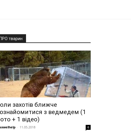
ПРО тварин
оли захотів ближче
ознайомитися з ведмедем (1
ото + 1 відео)
xwelhelp
-
11.05.2018
0