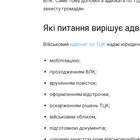
ВЛК. Саме тому допомога адвоката по ТЦ
захисту громадян.
Які питання вирішує ад
Військовий
адвокат по ТЦК
надає юридичну
мобілізацією;
проходженням ВЛК;
врученням повісток;
оформленням відстрочки;
оскарженням рішень ТЦК;
військовим обліком;
підготовкою документів;
судовим захистом прав військовозобов’