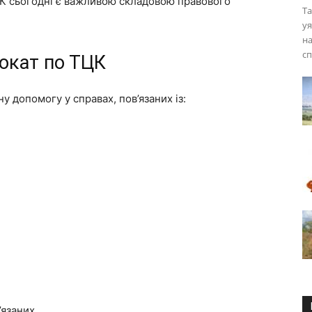
К сьогодні є важливою складовою правового
Та
уя
на
сп
вокат по ТЦК
 допомогу у справах, пов’язаних із:
язаних.