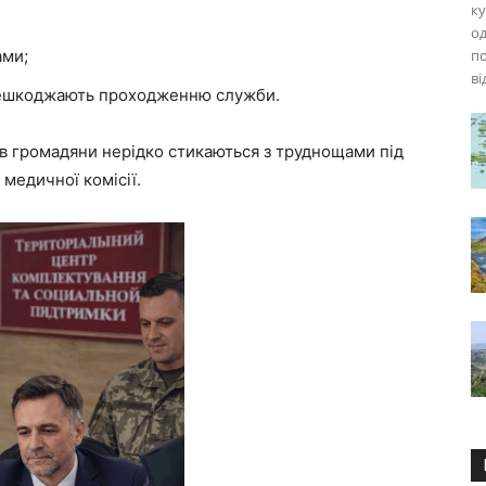
ку
од
ами;
по
ві
решкоджають проходженню служби.
ав громадяни нерідко стикаються з труднощами під
медичної комісії.