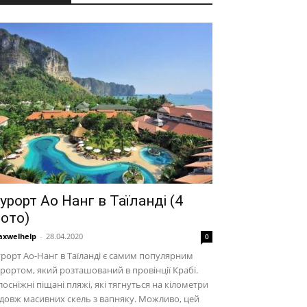
урорт Ао Нанг в Таїланді (4
ото)
xwelhelp
-
28.04.2020
0
рорт Ао-Нанг в Таїланді є самим популярним
рортом, який розташований в провінції Крабі.
лосніжні піщані пляжі, які тягнуться на кілометри
довж масивних скель з вапняку. Можливо, цей