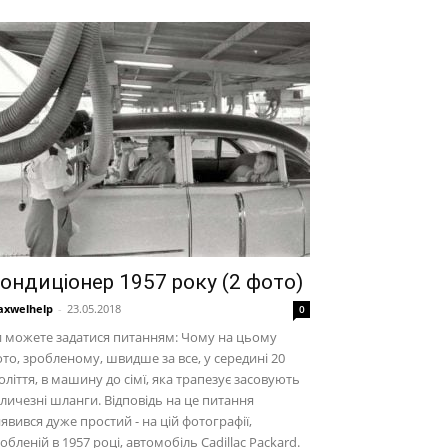
ондиціонер 1957 року (2 фото)
xwelhelp
-
23.05.2018
0
 можете задатися питанням: Чому на цьому
то, зробленому, швидше за все, у середині 20
оліття, в машину до сімї, яка трапезує засовують
личезні шланги. Відповідь на це питання
явився дуже простий - на цій фотографії,
обленій в 1957 році, автомобіль Cadillac Packard.