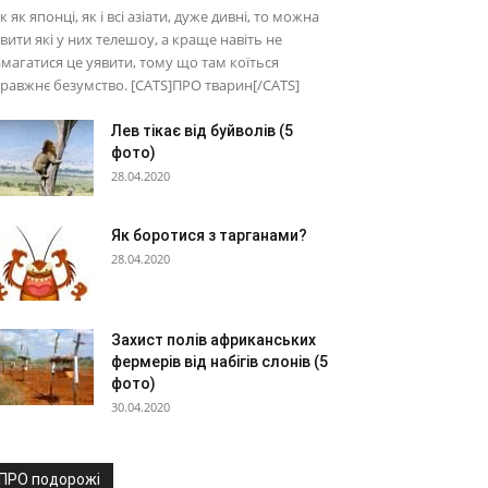
к як японці, як і всі азіати, дуже дивні, то можна
вити які у них телешоу, а краще навіть не
магатися це уявити, тому що там коїться
равжнє безумство. [CATS]ПРО тварин[/CATS]
Лев тікає від буйволів (5
фото)
28.04.2020
Як боротися з тарганами?
28.04.2020
Захист полів африканських
фермерів від набігів слонів (5
фото)
30.04.2020
ПРО подорожі