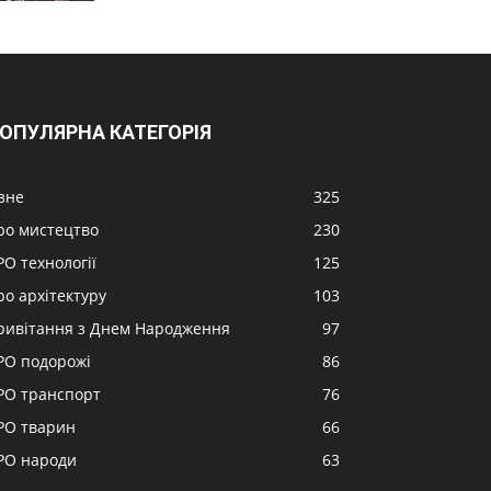
ОПУЛЯРНА КАТЕГОРІЯ
ізне
325
ро мистецтво
230
РО технології
125
ро архітектуру
103
ривітання з Днем Народження
97
РО подорожі
86
РО транспорт
76
РО тварин
66
РО народи
63