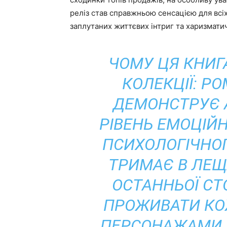
реліз став справжньою сенсацією для всіх
заплутаних життєвих інтриг та харизмати
ЧОМУ ЦЯ КНИГ
КОЛЕКЦІЇ: Р
ДЕМОНСТРУЄ 
РІВЕНЬ ЕМОЦІЙ
ПСИХОЛОГІЧНОГ
ТРИМАЄ В ЛЕЩ
ОСТАННЬОЇ С
ПРОЖИВАТИ КО
ПЕРСОНАЖАМИ. 