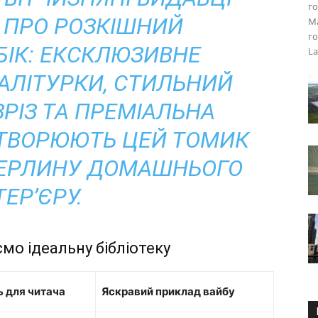
го
 ПРО РОЗКІШНИЙ
Ма
го
БІК: ЕКСКЛЮЗИВНЕ
La
ЛІТУРКИ, СТИЛЬНИЙ
РІЗ ТА ПРЕМІАЛЬНА
ЕТВОРЮЮТЬ ЦЕЙ ТОМИК
ЕРЛИНУ ДОМАШНЬОГО
ТЕР’ЄРУ.
мо ідеальну бібліотеку
ь для читача
Яскравий приклад вайбу