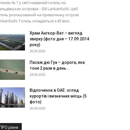
телем № 1 у світі названий готель на
льдівських островах - Gili Lankanfushi. Цей
тель розташований на приватному острові
nkanfushi. Готель складається з 45 вілл.
Храм Ангкор-Ват – вигляд
зверху (фото дня – 17.09.2014
року)
30.04.2020
Пасаж дю Гуа – дорога, яка
тоне 2 рази в день...
28.04.2020
Відпочинок в ОАЕ: огляд
курортів і визначних місць (5
фото)
30.04.2020
ПРО різне