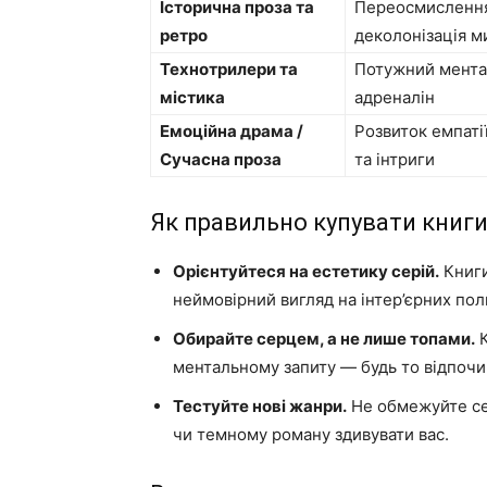
Історична проза та
Переосмислення
ретро
деколонізація 
Технотрилери та
Потужний мента
містика
адреналін
Емоційна драма /
Розвиток емпатії
Сучасна проза
та інтриги
Як правильно купувати книги
Орієнтуйтеся на естетику серій.
Книги
неймовірний вигляд на інтер’єрних пол
Обирайте серцем, а не лише топами.
К
ментальному запиту — будь то відпочи
Тестуйте нові жанри.
Не обмежуйте се
чи темному роману здивувати вас.