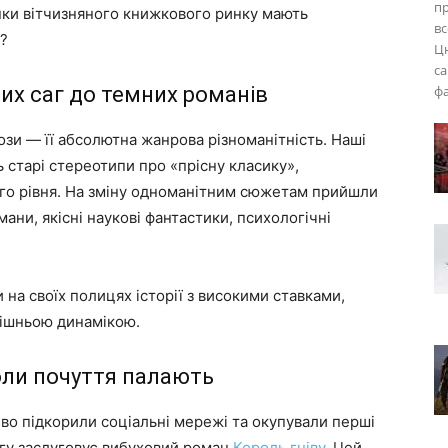
пр
винки вітчизняного книжкового ринку мають
вс
?
Цю
са
них саг до темних романів
фа
ози — її абсолютна жанрова різноманітність. Наші
 старі стереотипи про «прісну класику»,
го рівня. На зміну одноманітним сюжетам прийшли
ани, якісні наукові фантастики, психологічні
 на своїх полицях історії з високими ставками,
ішньою динамікою.
оли почуття палають
єво підкорили соціальні мережі та окупували перші
агу заслуговує вибуховий роман
Король гніву
. Цей