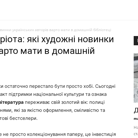
овинки українських авторів варто мати в домашній бібліотеці
іота: які художні новинки
варто мати в домашній
ки остаточно перестало бути просто хобі. Сьогодні
акт підтримки національної культури та ознака
література
переживає свій золотий вік: полиці
Д
ми, які за якістю оформлення, сміливістю та
тові бестселери.
ma
На
ст
е не просто колекціонування паперу, це інвестиція