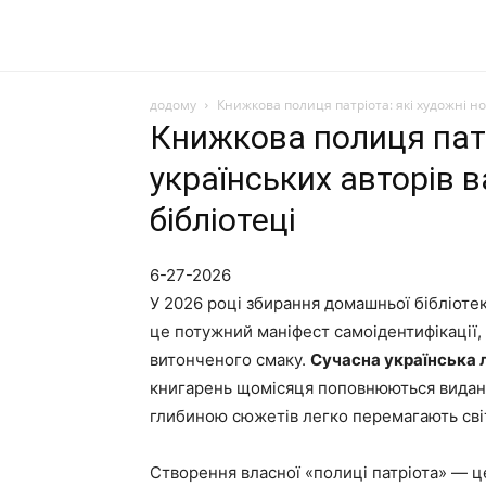
додому
Книжкова полиця патріота: які художні н
Книжкова полиця патр
українських авторів 
бібліотеці
6-27-2026
У 2026 році збирання домашньої бібліоте
це потужний маніфест самоідентифікації, 
витонченого смаку.
Сучасна українська 
книгарень щомісяця поповнюються видання
глибиною сюжетів легко перемагають сві
Створення власної «полиці патріота» — ц