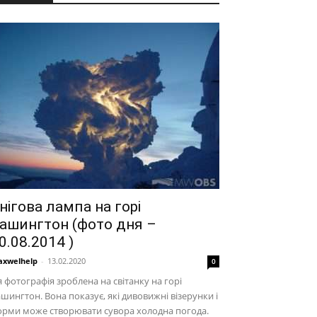
нігова лампа на горі
ашингтон (фото дня –
0.08.2014 )
xwelhelp
-
13.02.2020
0
 фотографія зроблена на світанку на горі
шингтон. Вона показує, які дивовижні візерунки і
орми може створювати сувора холодна погода.