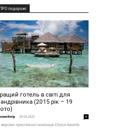
ПРО подорожі
ращий готель в світі для
андрівника (2015 рік – 19
ото)
xwelhelp
-
30.04.2020
0
 версією престижної номінації Choice Awards