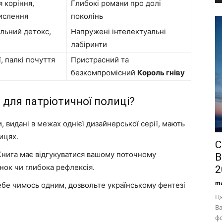
 коріння,
Глибокі романи про долі
мислення
поколінь
льний детокс,
Напружені інтелектуальні
лабіринти
, палкі почуття
Пристрасний та
безкомпромісний
Король гніву
 для патріотичної полиці?
, видані в межах однієї дизайнерської серії, мають
ицях.
С
нига має відгукуватися вашому поточному
В
нок чи глибока рефлексія.
2
ma
бе чимось одним, дозвольте українському фентезі
Ця
Ва
ф