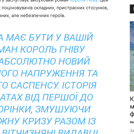
 поціновувачів складних, пристрасних стосунків,
чних, але небезпечних героїв.
А МАЄ БУТИ У ВАШІЙ
ОМАН КОРОЛЬ ГНІВУ
АБСОЛЮТНО НОВИЙ
НОГО НАПРУЖЕННЯ ТА
О САСПЕНСУ. ІСТОРІЯ
АТАХ ВІД ПЕРШОЇ ДО
К
м
ТОРІНКИ, ЗМУШУЮЧИ
ф
ЖНУ КРИЗУ РАЗОМ ІЗ
ma
ВІТЧИЗНЯНІ ВИДАВЦІ
За