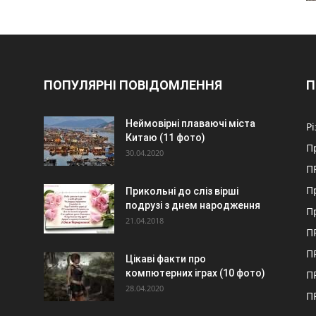
ПОПУЛЯРНІ ПОВІДОМЛЕННЯ
П
Неймовірні плаваючі міста
Р
Китаю (11 фото)
П
30.04.2020
П
П
Прикольні до сліз вірші
подрузі з днем народження
П
21.04.2018
П
П
Цікаві факти про
компютерних іграх (10 фото)
П
28.04.2020
П