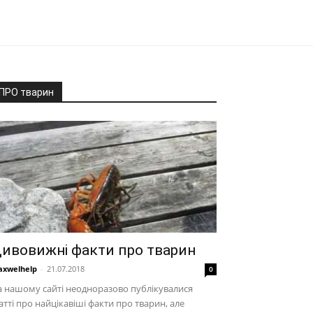
ПРО тварин
ивовижні факти про тварин
xwelhelp
-
21.07.2018
0
 нашому сайті неодноразово публікувалися
атті про найцікавіші факти про тварин, але