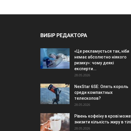
ВИБІР РЕДАКТОРА
«Це рекламується так, ніби
немає абсолютно ніякого
ризику»: чому деякі
експерти...
28.05.2026
NexStar 6SE: Опять король
среди компактных
телескопов?
28.05.2026
Рівень кофеїну в крові може
знизити кількість жиру в тілі
28.05.2026