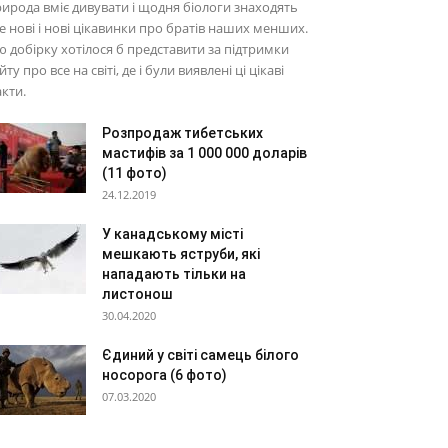
ирода вміє дивувати і щодня біологи знаходять
е нові і нові цікавинки про братів наших менших.
 добірку хотілося б представити за підтримки
йту про все на світі, де і були виявлені ці цікаві
кти.
Розпродаж тибетських
мастифів за 1 000 000 доларів
(11 фото)
24.12.2019
У канадському місті
мешкають яструби, які
нападають тільки на
листонош
30.04.2020
Єдиний у світі самець білого
носорога (6 фото)
07.03.2020