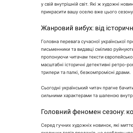
у свій внутрішній світ. Які ж художні но
прикрасити вашу оселю вже цього сезону
Жанровий вибух: від історич
Головна перевага сучасної української пр
письменники та видавці сміливо руйнують
пропонуючи читачам тексти європейсько
масштабні історичні детективні ретро-ром
трилери та палкі, безкомпромісні драми.
Сьогодні український читач прагне бачити
сильними характерами та шаленою внутр
Головний феномен сезону: к
Серед гучних художніх новинок, які митт
сходинки топів продажів, на особливу ув