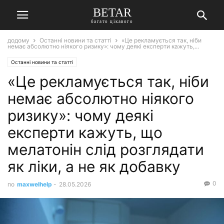
BETAR
багато цікавого
додому
Останні новини та статті
«Це рекламується так, ніби
немає абсолютно ніякого ризику»: чому деякі експерти кажуть,...
Останні новини та статті
«Це рекламується так, ніби
немає абсолютно ніякого
ризику»: чому деякі
експерти кажуть, що
мелатонін слід розглядати
як ліки, а не як добавку
0
по
maxwelhelp
-
28.05.2026