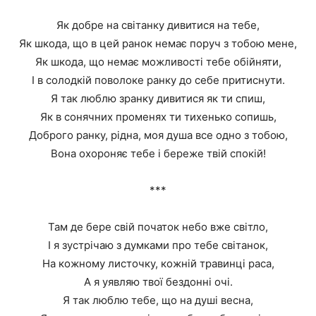
Як добре на світанку дивитися на тебе,
Як шкода, що в цей ранок немає поруч з тобою мене,
Як шкода, що немає можливості тебе обійняти,
І в солодкій поволоке ранку до себе притиснути.
Я так люблю зранку дивитися як ти спиш,
Як в сонячних променях ти тихенько сопишь,
Доброго ранку, рідна, моя душа все одно з тобою,
Вона охороняє тебе і береже твій спокій!
***
Там де бере свій початок небо вже світло,
І я зустрічаю з думками про тебе світанок,
На кожному листочку, кожній травинці раса,
А я уявляю твої бездонні очі.
Я так люблю тебе, що на душі весна,