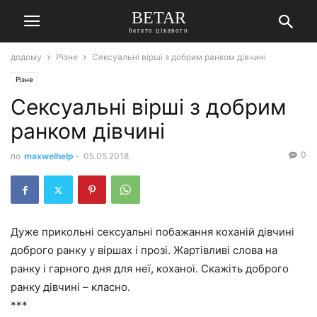
BETAR
багато цікавого
додому
Різне
Сексуальні вірші з добрим ранком дівчині
Різне
Сексуальні вірші з добрим
ранком дівчині
0
по
maxwelhelp
-
05.05.2018
Дуже прикольні сексуальні побажання коханій дівчині
доброго ранку у віршах і прозі. Жартівливі слова на
ранку і гарного дня для неї, коханої. Скажіть доброго
ранку дівчині – класно.
***