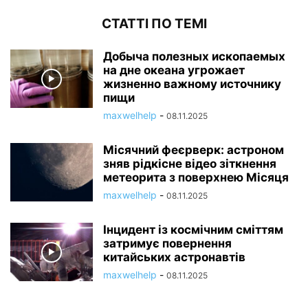
СТАТТІ ПО ТЕМІ
Добыча полезных ископаемых
на дне океана угрожает
жизненно важному источнику
пищи
maxwelhelp
-
08.11.2025
Місячний феєрверк: астроном
зняв рідкісне відео зіткнення
метеорита з поверхнею Місяця
maxwelhelp
-
08.11.2025
Інцидент із космічним сміттям
затримує повернення
китайських астронавтів
maxwelhelp
-
08.11.2025