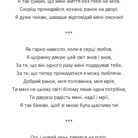
Я так сумую, що мені життя без тебе не міла.
Скоріш прокидайся, кохана, ранок на дворі,
Я дуже чекаю, швидше відповідай мені смскою!
***
Як гарно навколо, коли в серці любов,
Я щоранку дякую цей світ знов і знов,
За те, що він одного разу мені подарував тебе,
За те, що тепер прокидатися я можу люблячи.
Добрий ранок, моя половинка, моя мрія,
Ти мені на цьому світі білому лише одна потрібна,
Ти даруєш радість мені, надії і мрії,
Я так бажаю, щоб зі мною була щаслива ти!
***
Ось і новий день з’явився на поріг,