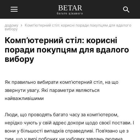
BETAR
багато цікавого
додому
Комп’ютерний стіл: корисні поради покупцям для вдалого
вибору
Комп’ютерний стіл: корисні
поради покупцям для вдалого
вибору
Як правильно вибирати комп’ютерний стіл, на що
звернути увагу. Які параметри являються
найважливішими
Люди, що проводять багато часу за комп’ютером,
нерідко чують у свій адрес докори щодо своєї постави. І
вони у більшості випадків справедливі. Пов’язано це з
тим, що у вирі робочих чи учбових завдань людина