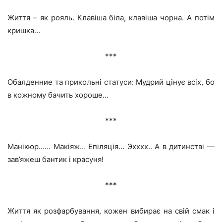
Життя – як рояль. Клавіша біла, клавіша чорна. А потім
кришка…
***
Обалденние та прикольні статуси: Мудрий цінує всіх, бо
в кожному бачить хороше…
***
Манікюр…… Макіяж… Епіляція… Эхххх.. А в дитинстві —
зав’яжеш бантик і красуня!
***
Життя як розфарбування, кожен вибирає на свій смак і