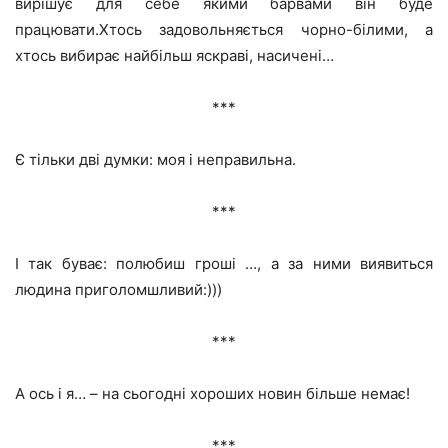
вирішує для себе якими барвами він буде
працювати.Хтось задовольняється чорно-білими, а
хтось вибирає найбільш яскраві, насичені…
***
Є тільки дві думки: моя і неправильна.
***
І так буває: полюбиш гроші …, а за ними виявиться
людина приголомшливий:)))
***
А ось і я… – на сьогодні хороших новин більше немає!
***