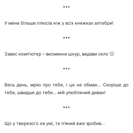
***
У мене більше плюсів ніж у всіх книжках алгебри!
***
Завис комп’ютер – висмикни шнур, видави скло 🙂
***
Весь день, мрію про тебе, і це не обман… Скоріше до
тебе, швидше до тебе… мій улюблений диван!
***
Що у тверезого на умі, те п’яний вже зробив…