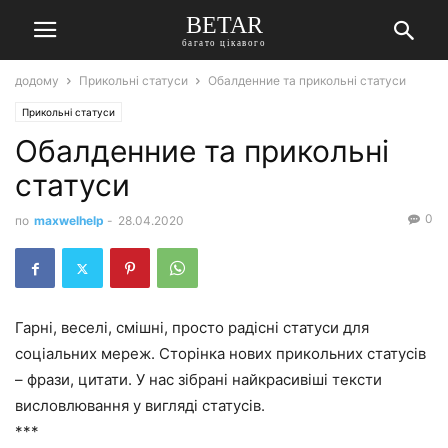
BETAR
багато цікавого
додому
Прикольні статуси
Обалденние та прикольні статуси
Прикольні статуси
Обалденние та прикольні
статуси
0
по
maxwelhelp
-
28.04.2020
Гарні, веселі, смішні, просто радісні статуси для
соціальних мереж. Сторінка нових прикольних статусів
– фрази, цитати. У нас зібрані найкрасивіші тексти
висловлювання у вигляді статусів.
***