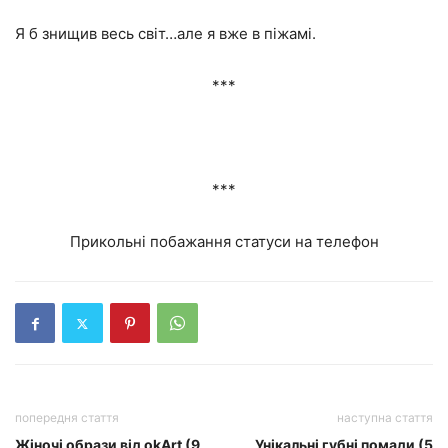
Я б знищив весь світ…але я вже в піжамі.
***
***
Прикольні побажання статуси на телефон
попередня стаття
наступна стаття
Жіночі образи від okArt (9
Унікальні губні помади (5