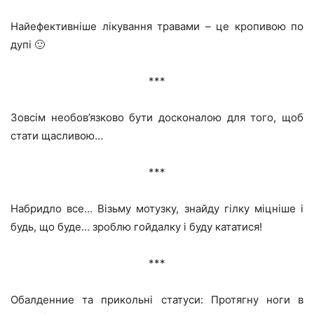
Найефективніше лікування травами – це кропивою по
дупі 🙂
***
Зовсім необов’язково бути досконалою для того, щоб
стати щасливою…
***
Набридло все… Візьму мотузку, знайду гілку міцніше і
будь, що буде… зроблю гойдалку і буду кататися!
***
Обалденние та прикольні статуси: Протягну ноги в