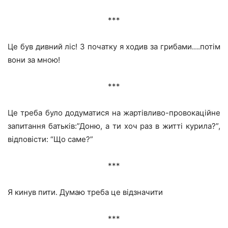
***
Це був дивний ліс! З початку я ходив за грибами….потім
вони за мною!
***
Це треба було додуматися на жартівливо-провокаційне
запитання батьків:”Доню, а ти хоч раз в житті курила?”,
відповісти: “Що саме?”
***
Я кинув пити. Думаю треба це відзначити
***