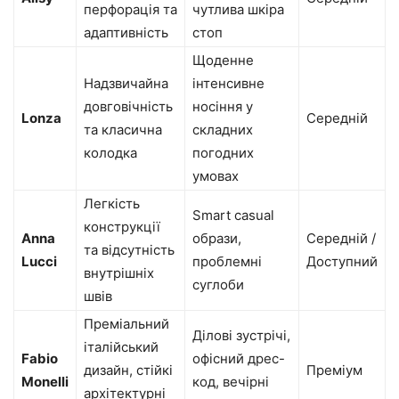
перфорація та
чутлива шкіра
адаптивність
стоп
Щоденне
Надзвичайна
інтенсивне
довговічність
носіння у
Lonza
Середній
та класична
складних
колодка
погодних
умовах
Легкість
Smart casual
конструкції
Anna
образи,
Середній /
та відсутність
Lucci
проблемні
Доступний
внутрішніх
суглоби
швів
Преміальний
Ділові зустрічі,
італійський
Fabio
офісний дрес-
дизайн, стійкі
Преміум
Monelli
код, вечірні
архітектурні