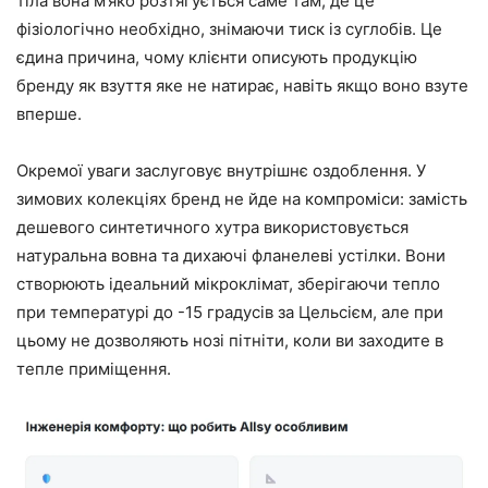
тіла вона м’яко розтягується саме там, де це
фізіологічно необхідно, знімаючи тиск із суглобів. Це
єдина причина, чому клієнти описують продукцію
бренду як взуття яке не натирає, навіть якщо воно взуте
вперше.
Окремої уваги заслуговує внутрішнє оздоблення. У
зимових колекціях бренд не йде на компроміси: замість
дешевого синтетичного хутра використовується
натуральна вовна та дихаючі фланелеві устілки. Вони
створюють ідеальний мікроклімат, зберігаючи тепло
при температурі до -15 градусів за Цельсієм, але при
цьому не дозволяють нозі пітніти, коли ви заходите в
тепле приміщення.