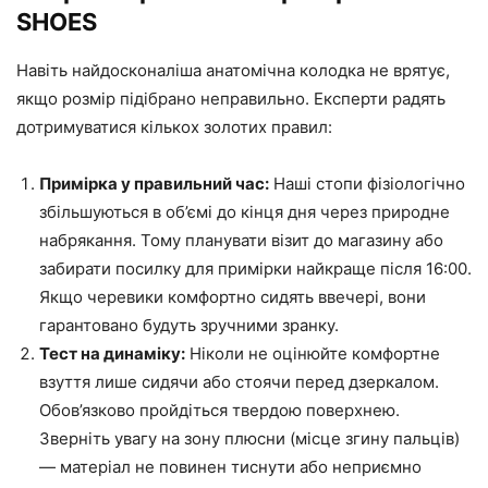
SHOES
Навіть найдосконаліша анатомічна колодка не врятує,
якщо розмір підібрано неправильно. Експерти радять
дотримуватися кількох золотих правил:
Примірка у правильний час:
Наші стопи фізіологічно
збільшуються в об’ємі до кінця дня через природне
набрякання. Тому планувати візит до магазину або
забирати посилку для примірки найкраще після 16:00.
Якщо черевики комфортно сидять ввечері, вони
гарантовано будуть зручними зранку.
Тест на динаміку:
Ніколи не оцінюйте комфортне
взуття лише сидячи або стоячи перед дзеркалом.
Обов’язково пройдіться твердою поверхнею.
Зверніть увагу на зону плюсни (місце згину пальців)
— матеріал не повинен тиснути або неприємно