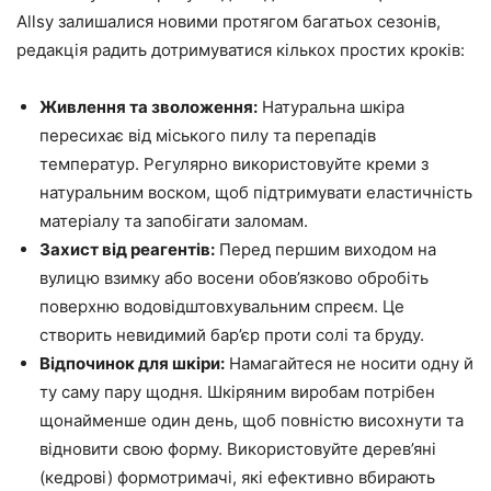
Allsy залишалися новими протягом багатьох сезонів,
редакція радить дотримуватися кількох простих кроків:
Живлення та зволоження:
Натуральна шкіра
пересихає від міського пилу та перепадів
температур. Регулярно використовуйте креми з
натуральним воском, щоб підтримувати еластичність
матеріалу та запобігати заломам.
Захист від реагентів:
Перед першим виходом на
вулицю взимку або восени обов’язково обробіть
поверхню водовідштовхувальним спреєм. Це
створить невидимий бар’єр проти солі та бруду.
Відпочинок для шкіри:
Намагайтеся не носити одну й
ту саму пару щодня. Шкіряним виробам потрібен
щонайменше один день, щоб повністю висохнути та
відновити свою форму. Використовуйте дерев’яні
(кедрові) формотримачі, які ефективно вбирають