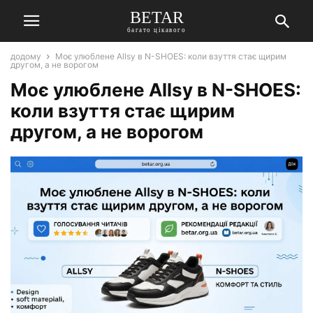
BETAR
багато цікавого
додому
Моє улюблене Allsy в N-SHOES: коли взуття стає щирим
другом, а не ворогом
Моє улюблене Allsy в N-SHOES:
коли взуття стає щирим
другом, а не ворогом