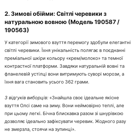
2. Зимові обійми: Світлі черевики з
натуральною вовною (Модель 190587 /
190563)
У категорії зимового взуття перемогу здобули елегантні
світлі черевики. Їхня унікальність полягає в поєднанні
преміальної шкіри кольору «крем/молоко» та темної
контрастної платформи. Завдяки натуральній вовні та
фланелевій устілці вони витримують суворі морози, а
їхня вага становить усього 362 грами.
З відгуків виборців:
«Знайшла своє ідеальне якісне
взуття Олсі саме на зиму. Вони неймовірно теплі, але
при цьому легкі. Бічна блискавка разом зі шнурівкою
дозволяє ідеально зафіксувати черевик. Жодного разу
не змерзла, стоячи на зупинці».