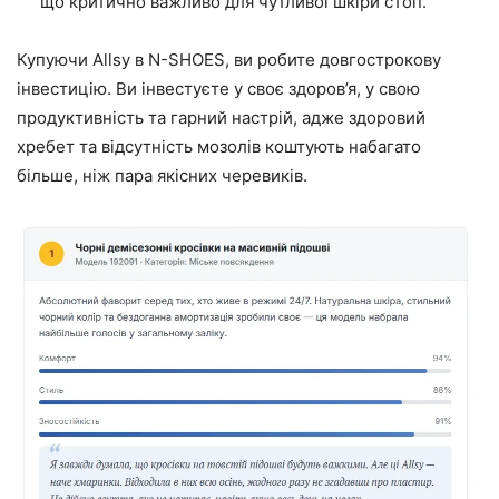
що критично важливо для чутливої шкіри стоп.
Купуючи Allsy в N-SHOES, ви робите довгострокову
інвестицію. Ви інвестуєте у своє здоров’я, у свою
продуктивність та гарний настрій, адже здоровий
хребет та відсутність мозолів коштують набагато
більше, ніж пара якісних черевиків.