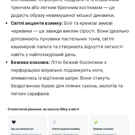
тренчем або легким брючним костюмом — це
додасть образу невимушеної міської динаміки.
Світлі акценти взимку:
Білі та кремові зимові
черевики — це завжди виклик сірості. Вони ідеально
доповнюють пуховики пастельних тонів, світлі
кашемірові пальта та створюють відчуття легкості
навіть у найпохмуріший день.
Бежева класика:
Літні бежеві босоніжки з
перфорацією візуально подовжують ноги,
зливаючись із відтінком шкіри. Вони стануть
бездоганною базою для лляних суконь, кюлотів та
легких сарафанів.