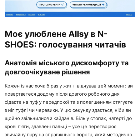
Моє улюблене Allsy в N-
SHOES: голосування читачів
Анатомія міського дискомфорту та
довгоочікуване рішення
Кожен із нас хоча б раз у житті відчував цей момент: ви
повертаєтеся додому після довгого робочого дня,
сідаєте на пуф у передпокої та з полегшенням стягуєте
з ніг туфлі чи черевики. У цю секунду здається, ніби ви
щойно звільнилися з кайданів. Біль у стопах, натерті до
крові п’яти, здавлені пальці – усе це перетворює
звичайну пару на справжнього ворога, який методично