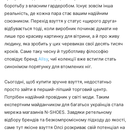
боротьбу з власним гардеробом. Існує зовсім інша
реальність, де кожна пара стає вашим надійним
союзником. Перехід взуття у статус «щирого друга»
відбувається тоді, коли виробник починає думати не
лише про красиву картинку для вітрини, а й про живу
людину, яка зробить у цих черевиках свої десять тисяч
кроків. Саме таку чесну й турботливу філософію
сповідує бренд
Allsy
, чиї колекції вже встигли стать
синонімом порятунку для втомлених ніг.
Сьогодні, щоб купити зручне взуття, недостатньо
просто зайти в перший-ліпший торговий центр.
Потрібен надійний провідник у світі моди. Таким
експертним майданчиком для багатьох українців стала
мережа магазинів N-SHOES. Завдяки ретельному
відбору брендів та безкомпромісному підходу до якості,
саме тут якісне взуття Олсі розкриває свій потенціал на