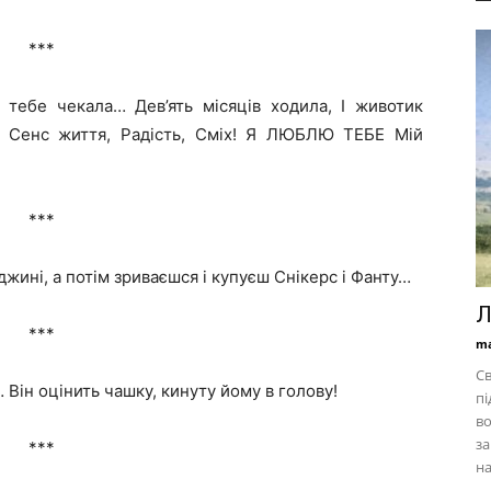
***
 тебе чекала… Дев’ять місяців ходила, І животик
, Сенс життя, Радість, Сміх! Я ЛЮБЛЮ ТЕБЕ Мій
***
жині, а потім зриваєшся і купуєш Снікерс і Фанту…
Л
***
ma
Св
… Він оцінить чашку, кинуту йому в голову!
пі
в
за
***
на