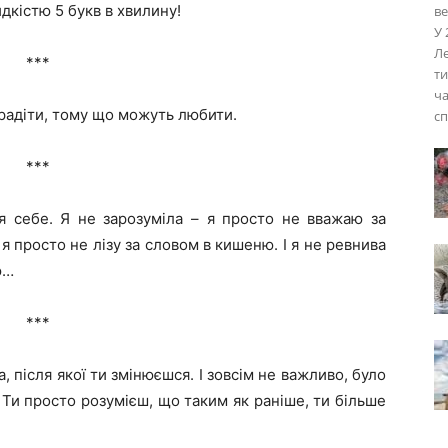
идкістю 5 букв в хвилину!
ве
У 
Ле
***
ти
ча
радіти, тому що можуть любити.
сп
***
я себе. Я не зарозуміла – я просто не вважаю за
 я просто не лізу за словом в кишеню. І я не ревнива
ю…
***
, після якої ти змінюєшся. І зовсім не важливо, було
Ти просто розумієш, що таким як раніше, ти більше