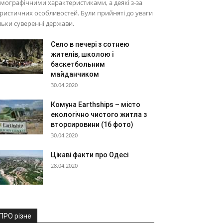
мографічними характеристиками, а деякі з-за
ристичних особливостей. Були прийняті до уваги
льки суверенні держави.
Село в печері з сотнею
жителів, школою і
баскетбольним
майданчиком
30.04.2020
Комуна Earthships – місто
екологічно чистого житла з
вторсировини (16 фото)
30.04.2020
Цікаві факти про Одесі
28.04.2020
ПРО різне