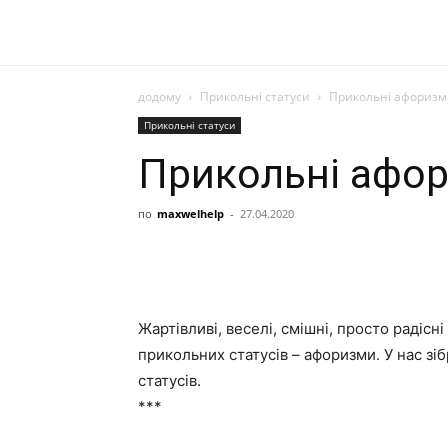
додому
Прикольні статуси
Прикольні афоризми
Прикольні статуси
Прикольні афор
по
maxwelhelp
-
27.04.2020
Жартівливі, веселі, смішні, просто радісн
прикольних статусів – афоризми. У нас зі
статусів.
***