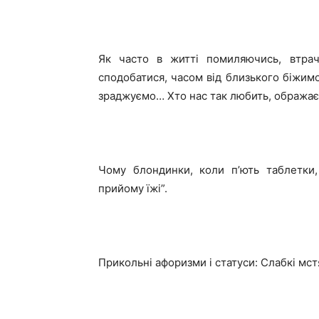
Як часто в житті помиляючись, втр
сподобатися, часом від близького біжимо
зраджуємо… Хто нас так любить, ображає
Чому блондинки, коли п’ють таблетки,
прийому їжі”.
Прикольні афоризми і статуси: Слабкі мст