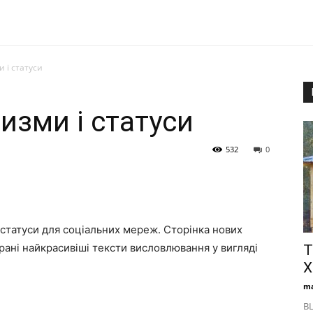
 і статуси
изми і статуси
532
0
і статуси для соціальних мереж. Сторінка нових
брані найкрасивіші тексти висловлювання у вигляді
Т
Х
ma
BL