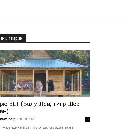
ПРО тварин
ріо BLT (Балу, Лев, тигр Шер-
ан)
xwelhelp
-
16.01.2020
0
T – це єдине в світі тріо, що складається з