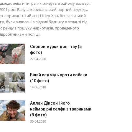
дмедя, лева й тигра, які живуть в одному вольєрі.
2001 році Балу, американський чорний ведмідь,
в, африканський лев, і Шер-Хан, бенгальський
гр, були виявлені в підвалі будинку в Атланті під
с рейду з пошуку наркотиків, проведеного
івробітниками поліції.
Слонові курки донг тау (5
фото)
27.04.2020
Білий ведмідь проти собаки
(10 фото)
14.06.2018
Аллан Діксон і його
неймовірні селфи з тваринами
(8 фото)
30.04.2020