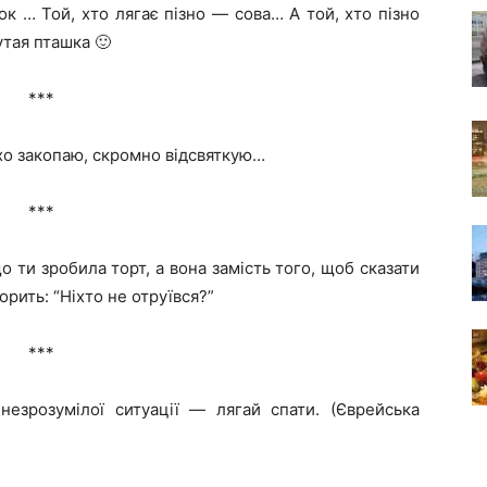
к … Той, хто лягає пізно — сова… А той, хто пізно
утая пташка 🙂
***
хо закопаю, скромно відсвяткую…
***
 ти зробила торт, а вона замість того, щоб сказати
орить: “Ніхто не отруївся?”
***
незрозумілої ситуації — лягай спати. (Єврейська