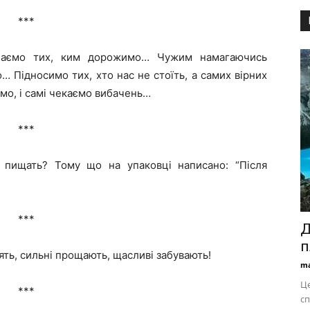
***
ачаємо тих, ким дорожимо… Чужим намагаючись
… Підносимо тих, хто нас не стоїть, а самих вірних
мо, і самі чекаємо вибачень…
***
 пищать? Тому що на упаковці написано: “Після
***
Д
п
ять, сильні прощають, щасливі забувають!
ma
Це
***
сп