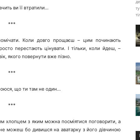
де
ачить ви її втратили…
ту
ті
***
омічати. Коли довго прощаєш – цим починають
росто перестають цінувати. І тільки, коли йдеш, –
ік, якого повернути вже пізно.
***
 боюся, що ти там не один…
***
им хлопцем з яким можна посміятися поговорити, а
 не можеш бо дивишся на аватарку з його дівчиною