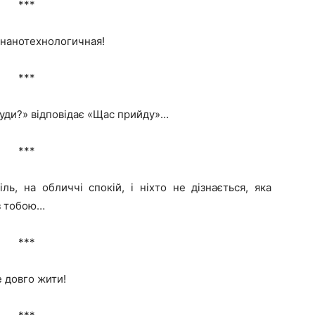
***
а нанотехнологичная!
***
Куди?» відповідає «Щас прийду»…
***
ль, на обличчі спокій, і ніхто не дізнається, яка
 з тобою…
***
е довго жити!