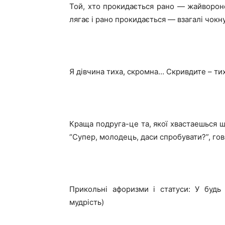
Той, хто прокидається рано — жайвороно
лягає і рано прокидається — взагалі чокн
Я дівчина тиха, скромна… Скривдите – ти
Краща подруга-це та, якої хвастаешься що
“Супер, молодець, даси спробувати?”, гов
Прикольні афоризми і статуси: У будь 
мудрість)