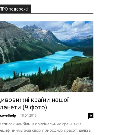
ПРО подорожі
ивовижні країни нашої
ланети (9 фото)
xwelhelp
-
10.04.2018
0
 список найбільш оригінальних країн, які є
ецифічними з-за своїх природних красот, деякі з