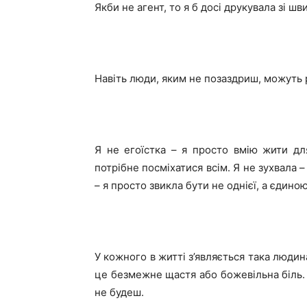
Якби не агент, то я б досі друкувала зі шв
Навіть люди, яким не позаздриш, можуть 
Я не егоїстка – я просто вмію жити дл
потрібне посміхатися всім. Я не зухвала –
– я просто звикла бути не однієї, а єдино
У кожного в житті з’являється така людина
це безмежне щастя або божевільна біль. 
не будеш.