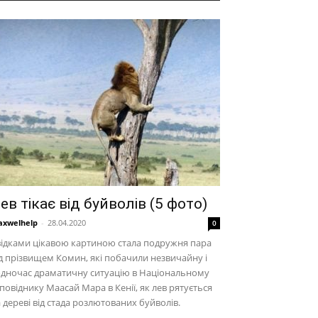
ев тікає від буйволів (5 фото)
xwelhelp
-
28.04.2020
0
ідками цікавою картиною стала подружня пара
д прізвищем Комин, які побачили незвичайну і
одночас драматичну ситуацію в Національному
повіднику Маасай Мара в Кенії, як лев рятується
 дереві від стада розлютованих буйволів.