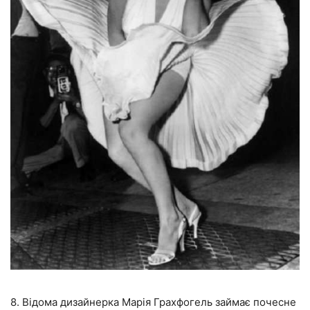
8. Відома дизайнерка Марія Грахфогель займає почесне