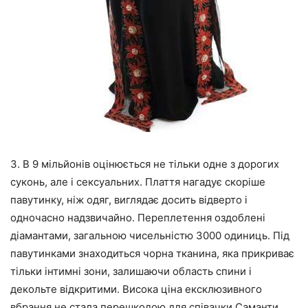
3. В 9 мільйонів оцінюється не тільки одне з дорогих
суконь, але і сексуальних. Плаття нагадує скоріше
павутинку, ніж одяг, виглядає досить відверто і
одночасно надзвичайно. Переплетення оздоблені
діамантами, загальною чисельністю 3000 одиниць. Під
павутинками знаходиться чорна тканина, яка прикриває
тільки інтимні зони, залишаючи область спини і
декольте відкритими. Висока ціна ексклюзивного
вбрання не стала перешкодою для співачки Саманти