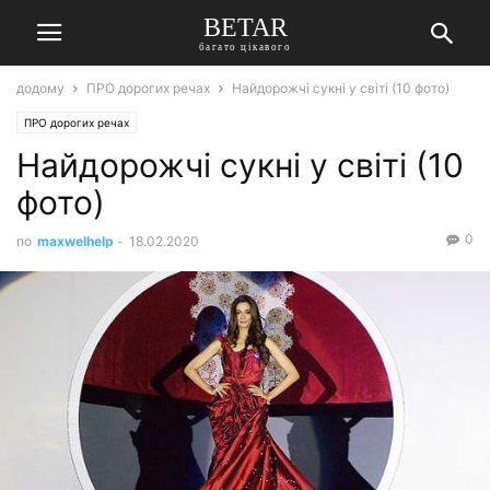
BETAR
багато цікавого
додому
ПРО дорогих речах
Найдорожчі сукні у світі (10 фото)
ПРО дорогих речах
Найдорожчі сукні у світі (10
фото)
0
по
maxwelhelp
-
18.02.2020