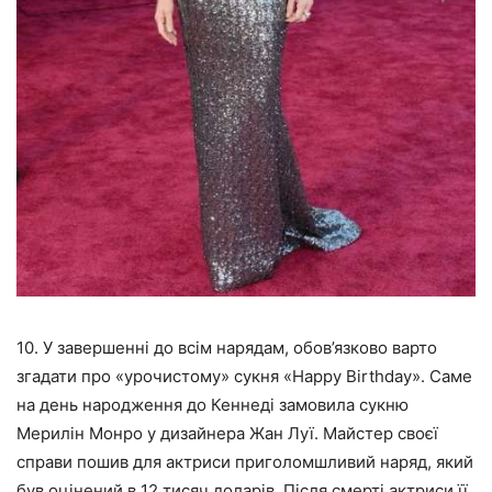
10. У завершенні до всім нарядам, обов’язково варто
згадати про «урочистому» сукня «Happy Birthday». Саме
на день народження до Кеннеді замовила сукню
Мерилін Монро у дизайнера Жан Луї. Майстер своєї
справи пошив для актриси приголомшливий наряд, який
був оцінений в 12 тисяч доларів. Після смерті актриси її