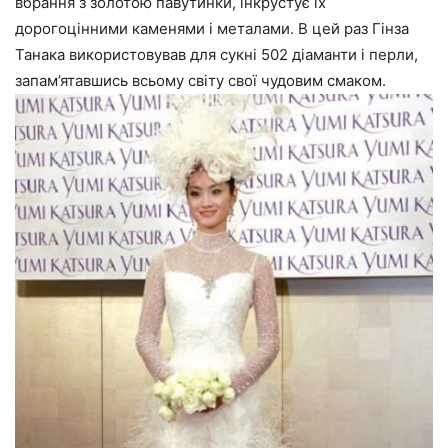
вбрання з золотою павутинки, інкрустує їх
дорогоцінними каменями і металами. В цей раз Гінза
Танака використовував для сукні 502 діаманти і перли,
запам’ятавшись всьому світу свої чудовим смаком.