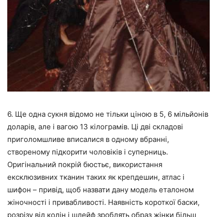
6. Ще одна сукня відомо не тільки ціною в 5, 6 мільйонів
доларів, але і вагою 13 кілограмів. Ці дві складові
приголомшливе вписалися в одному вбранні,
створеному підкорити чоловіків і суперниць.
Оригінальний покрій бюстьє, використання
ексклюзивних тканин таких як крепдешин, атлас і
шифон – привід, щоб назвати дану модель еталоном
жіночності і привабливості. Наявність короткої баски,
розрізу від колін і шлейф зроблять образ жінки більш