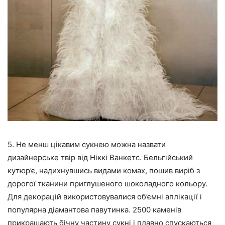
5. Не менш цікавим сукнею можна назвати
дизайнерське твір від Ніккі Ванкетс. Бельгійський
кутюр’є, надихнувшись видами комах, пошив виріб з
дорогої тканини приглушеного шоколадного кольору.
Для декорацій використовувалися об’ємні аплікації і
популярна діамантова павутинка. 2500 каменів
прикрашають бічну частину сукні і плавно спускаються