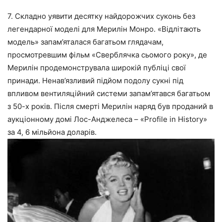
7. Складно уявити десятку найдорожчих суконь без
легендарної моделі для Мерилін Монро. «Відлітають
модель» запам’яталася багатьом глядачам,
просмотревшим фільм «Сверблячка сьомого року», де
Мерилін продемонструвала широкій публіці свої
принади. Ненав’язливий підйом подолу сукні під
впливом вентиляційний системи запам’ятався багатьом
з 50-х років. Після смерті Мерилін наряд був проданий в
аукціонному домі Лос-Анджелеса – «Profile in History»
за 4, 6 мільйона доларів.