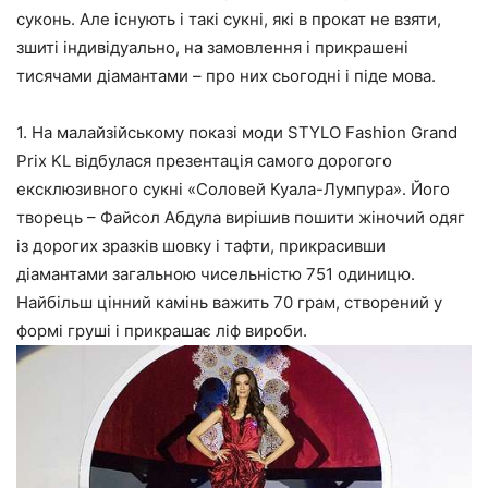
суконь. Але існують і такі сукні, які в прокат не взяти,
зшиті індивідуально, на замовлення і прикрашені
тисячами діамантами – про них сьогодні і піде мова.
1. На малайзійському показі моди STYLO Fashion Grand
Prix KL відбулася презентація самого дорогого
ексклюзивного сукні «Соловей Куала-Лумпура». Його
творець – Файсол Абдула вирішив пошити жіночий одяг
із дорогих зразків шовку і тафти, прикрасивши
діамантами загальною чисельністю 751 одиницю.
Найбільш цінний камінь важить 70 грам, створений у
формі груші і прикрашає ліф вироби.