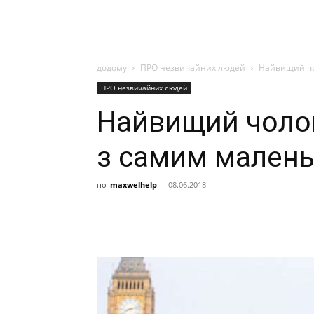
додому
ПРО незвичайних людей
Найвищий чол
ПРО незвичайних людей
Найвищий чолові
з самим мален
по
maxwelhelp
-
08.06.2018