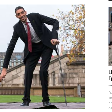
Ц
Г
ma
Гр
те
пр
бе