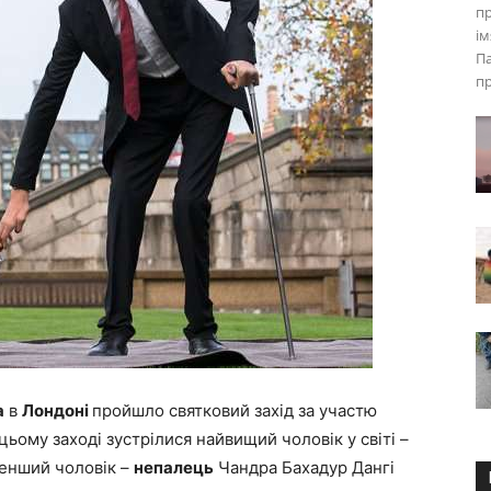
пр
ім
Па
пр
а
в
Лондоні
пройшло святковий захід за участю
цьому заході зустрілися найвищий чоловік у світі –
енший чоловік –
непалець
Чандра Бахадур Дангі