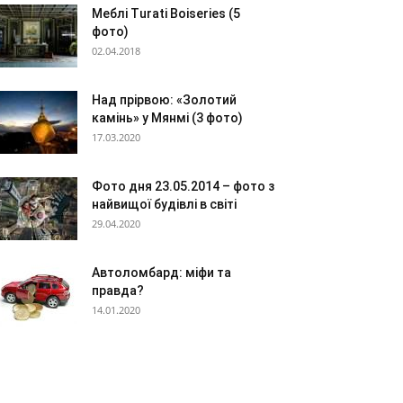
Меблі Turati Boiseries (5
фото)
02.04.2018
Над прірвою: «Золотий
камінь» у Мянмі (3 фото)
17.03.2020
Фото дня 23.05.2014 – фото з
найвищої будівлі в світі
29.04.2020
Автоломбард: міфи та
правда?
14.01.2020