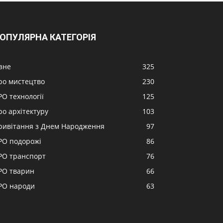
ОПУЛЯРНА КАТЕГОРІЯ
ізне
325
ро мистецтво
230
РО технології
125
ро архітектуру
103
ривітання з Днем Народження
97
РО подорожі
86
РО транспорт
76
РО тварин
66
РО народи
63