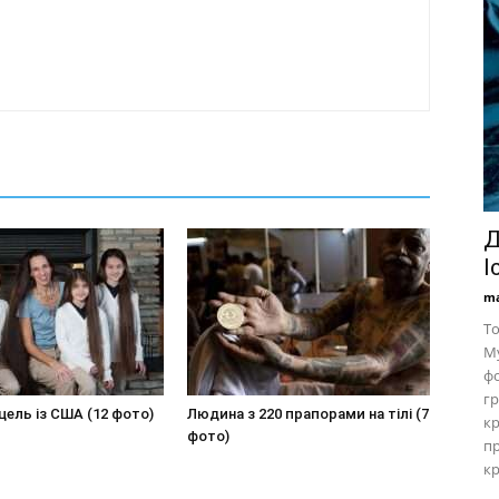
Д
І
ma
То
My
фо
гр
цель із США (12 фото)
Людина з 220 прапорами на тілі (7
кр
фото)
пр
кр