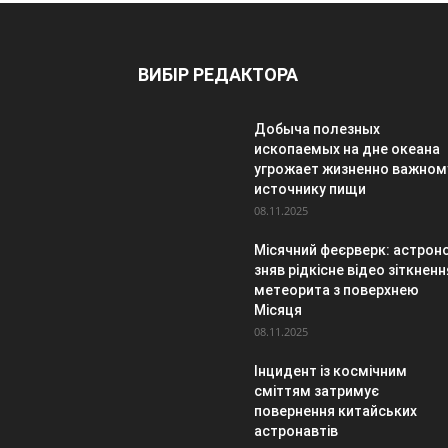
ВИБІР РЕДАКТОРА
Добыча полезных
ископаемых на дне океана
угрожает жизненно важном
источнику пищи
08.11.2025
Місячний феєрверк: астрон
зняв рідкісне відео зіткненн
метеорита з поверхнею
Місяця
08.11.2025
Інцидент із космічним
сміттям затримує
повернення китайських
астронавтів