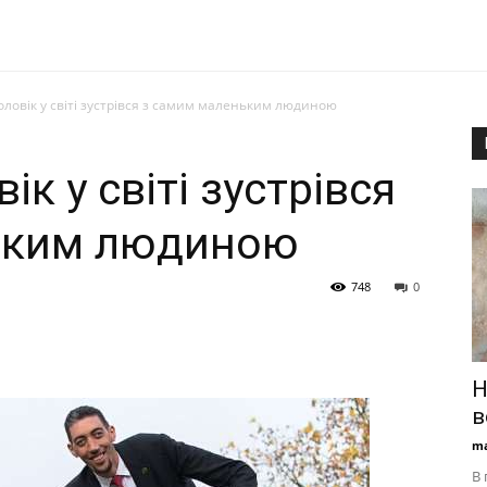
овік у світі зустрівся з самим маленьким людиною
к у світі зустрівся
ьким людиною
748
0
Н
в
ma
В 