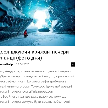
осліджуючи крижані печери
сландії (фото дня)
xwelhelp
-
28.04.2020
0
му Андерсон, співзасновник соціальної мережі
Space, тепер проводить свій час, подорожуючи і
тографуючи світ. Ця фотографія зроблена в
удні минулого року, Тому досліджує неймовірні
ижані печери Ісландії під проводом
офесійного гіда, що дуже важливо, тому що
ижані печери можуть бути досить небезпечні.