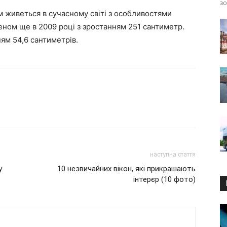
зо
м живеться в сучасному світі з особливостями
еном ще в 2009 році з зростанням 251 сантиметр.
ням 54,6 сантиметрів.
наступна стаття
y
10 незвичайних вікон, які прикрашають
інтерєр (10 фото)