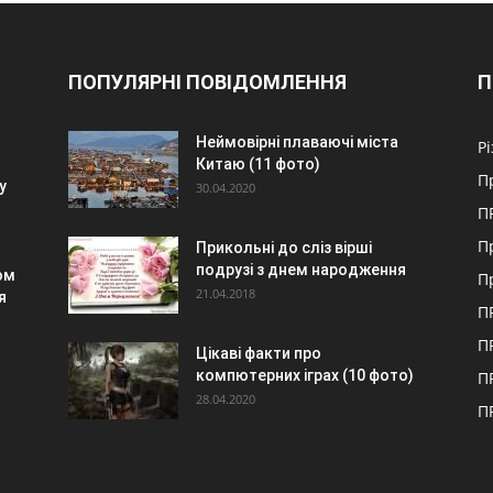
ПОПУЛЯРНІ ПОВІДОМЛЕННЯ
П
Неймовірні плаваючі міста
Р
Китаю (11 фото)
П
у
30.04.2020
П
П
Прикольні до сліз вірші
подрузі з днем народження
ом
П
21.04.2018
я
П
П
Цікаві факти про
компютерних іграх (10 фото)
П
28.04.2020
П