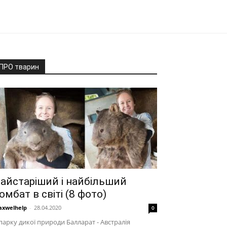
ПРО тварин
айстаріший і найбільший
омбат в світі (8 фото)
xwelhelp
-
28.04.2020
0
парку дикої природи Балларат - Австралія