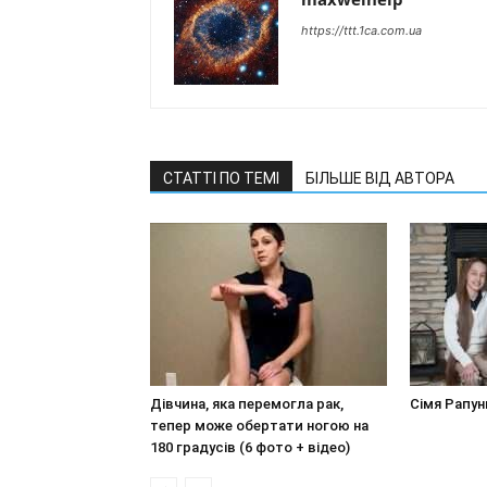
https://ttt.1ca.com.ua
СТАТТІ ПО ТЕМІ
БІЛЬШЕ ВІД АВТОРА
Дівчина, яка перемогла рак,
Сімя Рапун
тепер може обертати ногою на
180 градусів (6 фото + відео)