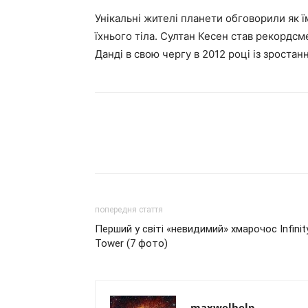
Унікальні жителі планети обговорили як ї
їхнього тіла. Султан Кесен став рекордсм
Данді в свою чергу в 2012 році із зростан
попередня стаття
Перший у світі «невидимий» хмарочос Infinit
Tower (7 фото)
maxwelhelp