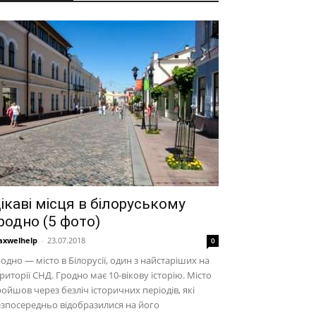
ікаві місця в білоруському
родно (5 фото)
xwelhelp
-
23.07.2018
0
одно — місто в Білорусії, один з найстаріших на
риторії СНД. Гродно має 10-вікову історію. Місто
ойшов через безліч історичних періодів, які
зпосередньо відобразилися на його