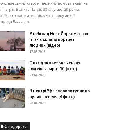
оживає самий старий і великий вомбат в світі на
я Патрік. Важить Патрік 38 кг. у свої 29 років.
трік все своє життя прожив в парку дикої
ироди Балларат.
У небі над Нью-Йорком зграю
птахів склали портрет
людини (відео)
17.03.2018
Одяг для австралійських
пінгвінів-сиріт (10 фото)
29.04.2020
В центрі Уфи зловили гуляє по
вулиці левеня (4 фото)
28.04.2020
ПРО подорожі