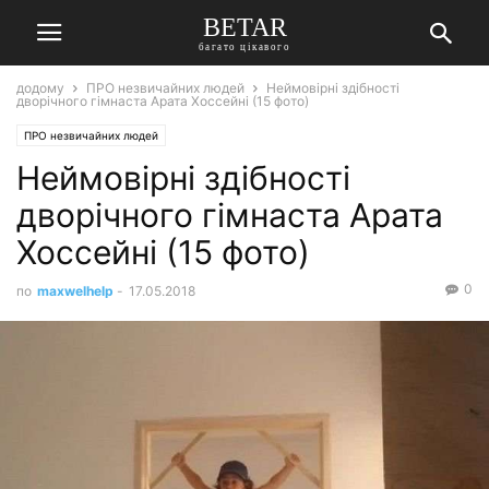
BETAR
багато цікавого
додому
ПРО незвичайних людей
Неймовірні здібності
дворічного гімнаста Арата Хоссейні (15 фото)
ПРО незвичайних людей
Неймовірні здібності
дворічного гімнаста Арата
Хоссейні (15 фото)
0
по
maxwelhelp
-
17.05.2018