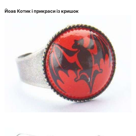
Йоав Котик і прикраси із кришок