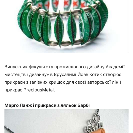
Випускник факультету промислового дизайну Академії
мистецтв і дизайну» в Єрусалимі Йоав Котик створює
прикраси з залізних кришок для своєї авторської лінії
прикрас PreciousMetal.
Марго Ланж і прикраси з ляльок Барбі