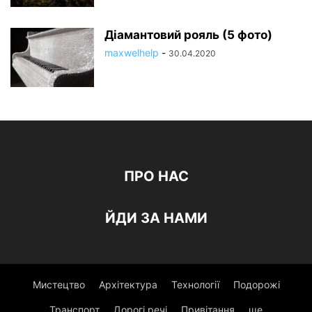
Діамантовий рояль (5 фото)
maxwelhelp
-
30.04.2020
ПРО НАС
ЙДИ ЗА НАМИ
Мистецтво
Архітектура
Технології
Подорожі
Транспорт
Дорогі речі
Привітання
ще