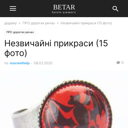
BETAR
багато цікавого
додому
ПРО дорогих речах
Незвичайні прикраси (15 фото)
ПРО дорогих речах
Незвичайні прикраси (15
фото)
0
по
maxwelhelp
-
08.02.2020