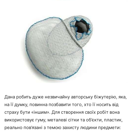
Дана робить дуже незвичайну авторську біжутерію, яка,
на її думку, повинна позбавити того, хто її носить від
страху бути «іншим». Для створення своїх робіт вона
використовує гуму, металеві сітки та об’єкти, пластик,
реально пов’язані з темою захисту людини предмети: