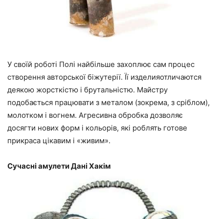
У своїй роботі Полі найбільше захоплює сам процес
створення авторської біжутерії. Її изделияотличаются
деякою жорсткістю і брутальністю. Майстру
подобається працювати з металом (зокрема, з сріблом),
молотком і вогнем. Агресивна обробка дозволяє
досягти нових форм і кольорів, які роблять готове
прикраса цікавим і «живим».
Сучасні амулети Дані Хакім