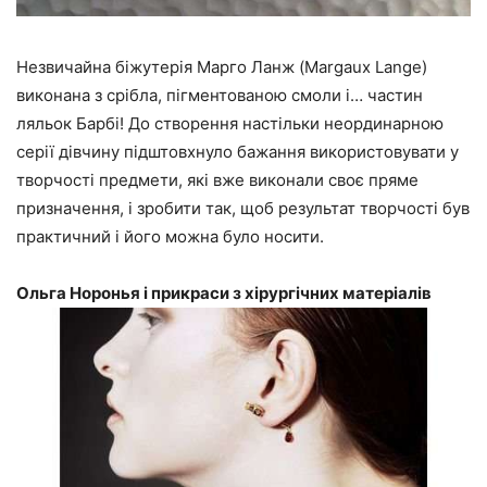
Незвичайна біжутерія Марго Ланж (Margaux Lange)
виконана з срібла, пігментованою смоли і… частин
ляльок Барбі! До створення настільки неординарною
серії дівчину підштовхнуло бажання використовувати у
творчості предмети, які вже виконали своє пряме
призначення, і зробити так, щоб результат творчості був
практичний і його можна було носити.
Ольга Норонья і прикраси з хірургічних матеріалів