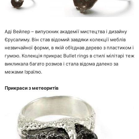
Аді Вейлер – випускник академії мистецтва і дизайну
Єрусалиму. Він став відомий завдяки колекції меблів
незвичайної форми, в якій об’єднав дерево з пластиком і
гумою. Колекція прикрас Bullet rings в стилі мілітарі теж
викликала багато розмов і стала відома далеко за
межами Ізраїлю.
Прикраси з метеоритів