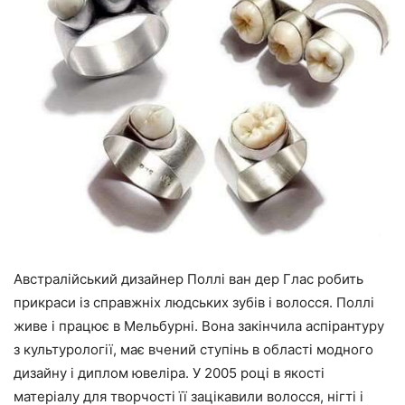
Австралійський дизайнер Поллі ван дер Глас робить
прикраси із справжніх людських зубів і волосся. Поллі
живе і працює в Мельбурні. Вона закінчила аспірантуру
з культурології, має вчений ступінь в області модного
дизайну і диплом ювеліра. У 2005 році в якості
матеріалу для творчості її зацікавили волосся, нігті і