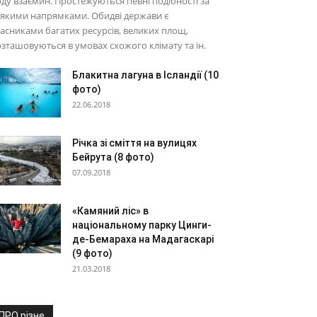
ду взаємин. Простежуються певні подібності за
якими напрямками. Обидві держави є
асниками багатих ресурсів, великих площ,
зташовуються в умовах схожого клімату та ін.
Блакитна лагуна в Ісландії (10
фото)
22.06.2018
Річка зі сміття на вулицях
Бейрута (8 фото)
07.09.2018
«Камяний ліс» в
національному парку Цинги-
де-Бемараха на Мадагаскарі
(9 фото)
21.03.2018
ПРО різне