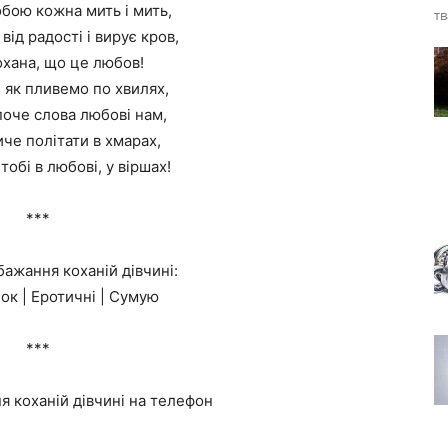
бою кожна мить і мить,
тв
від радості і вирує кров,
хана, що це любов!
 як пливемо по хвилях,
поче слова любові нам,
че політати в хмарах,
 тобі в любові, у віршах!
***
ажання коханій дівчині:
нок | Еротичні | Сумую
***
я коханій дівчині на телефон