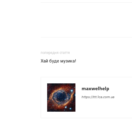
попередня стаття
Хай буде музика!
maxwelhelp
https://ttt.1ca.com.ua