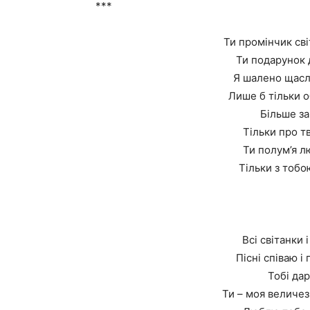
***
Ти промінчик сві
Ти подарунок д
Я шалено щасл
Лише б тільки 
Більше за
Тільки про т
Ти полум’я лю
Тільки з тобо
Всі світанки 
Пісні співаю і
Тобі дар
Ти – моя величез