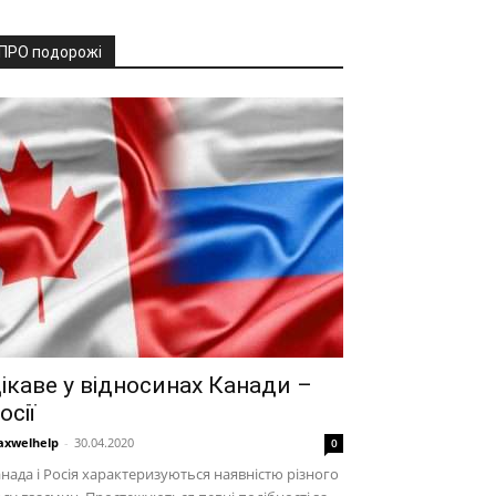
ПРО подорожі
ікаве у відносинах Канади –
осії
xwelhelp
-
30.04.2020
0
нада і Росія характеризуються наявністю різного