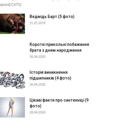
арин[/CATS]
Ведмідь Барт (5 фото)
31.07.2018
Короткі прикольні побажання
брата з днем народження
30.04.2020
Історія виникнення
підшипників (4 фото)
30.04.2020
Цікаві факти про сантехніці (9
фото)
28.04.2020