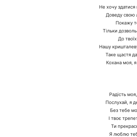
Не хочу здатися 
Доведу свою 
Покажу то
Тільки дозволь
До твоїх
Нашу кришталеву
Таке щастя да
Кохана моя, я
Радість моя,
Послухай, я д
Без тебе мо
І твоє трепе
Ти прекрасн
Я люблю теб