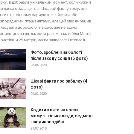
рку, відобразив унікальний момент, коли хижий
ір ласка осідлав дятла. Цікавий факт у тому, що
ски в основному харчуються яйцями або
зпорадними пташенятами, але цей звір вирішив
ласувати дорослою птицею, але не вдало
опившись за дятла, вони разом впали біля Марті,
олетівши 25 метрів, ласка злякалася і втекла ін.
Фото, зроблені на болоті
після заходу сонця (6 фото)
28.04.2020
Цікаві факти про рибалку (4
фото)
09.02.2020
Ходити з пяти на носок
можуть тільки люди, ведмеді
і людиноподібні...
21.07.2018