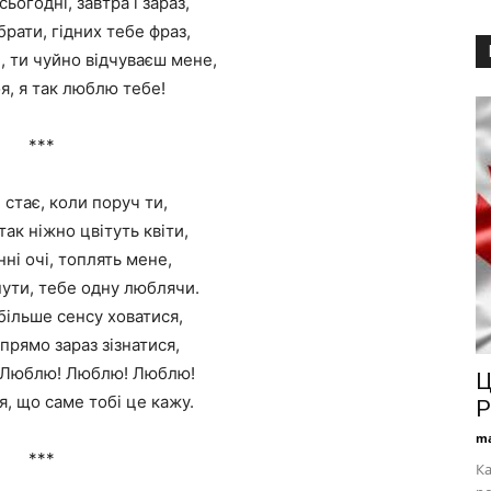
ьогодні, завтра і зараз,
брати, гідних тебе фраз,
, ти чуйно відчуваєш мене,
я, я так люблю тебе!
***
ч стає, коли поруч ти,
так ніжно цвітуть квіти,
нні очі, топлять мене,
онути, тебе одну люблячи.
більше сенсу ховатися,
прямо зараз зізнатися,
 Люблю! Люблю! Люблю!
Ц
, що саме тобі це кажу.
Р
ma
***
Ка