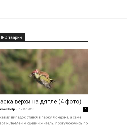
ПРО тварин
аска верхи на дятле (4 фото)
xwelhelp
-
12.07.2018
0
кавий випадок стався в парку Лондона, а саме:
артін Ле-Мей місцевий житель, прогулюючись по