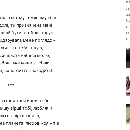
па
зв
ла
тла в моєму тьмяному вікні,
бе
олі, ти призначена мені,
по
ивий бути з тобою поруч,
сх
пр
обдарувала мене поглядом.
 життя я тебе ціную,
воє щастя небеса молю,
бові, яке мене зігріває,
ю, сенс життя знаходить!
***
і заходи тільки для тебе,
 пишу вірші тобі, люблячи,
ую всі зірки і квіти,
на планета, любов моя – ти!