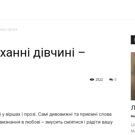
рші, проза
ханні дівчині –
2522
0
Л
у віршах і прозі. Самі дивовижні та приємні слова
ma
визнання в любові – змусить сміятися і радіти вашу
Ці
М