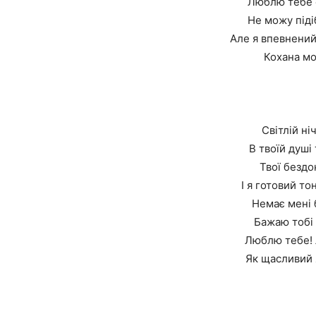
Люблю тебе с
Не можу піді
Але я впевнений
Кохана мо
Світлій ні
В твоїй душі 
Твої бездо
І я готовий т
Немає мені 
Бажаю тобі 
Люблю тебе!
Як щасливий я