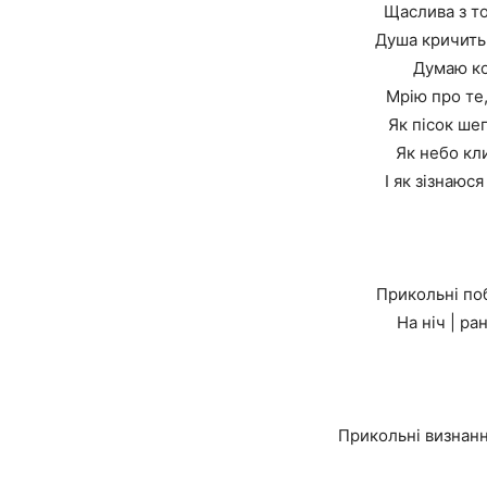
Щаслива з то
Душа кричить 
Думаю ко
Мрію про те,
Як пісок ше
Як небо кли
І як зізнаюся
Прикольні поб
На ніч | ра
Прикольні визнанн