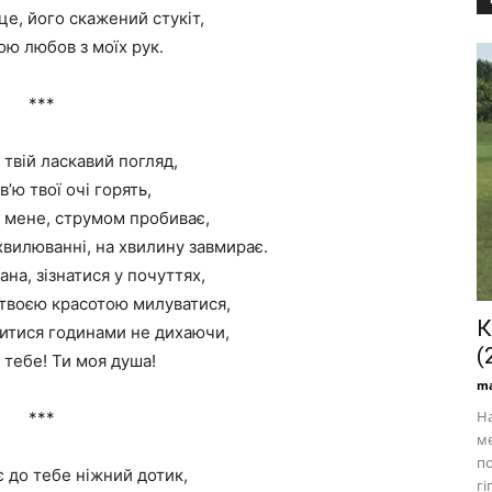
е, його скажений стукіт,
мою любов з моїх рук.
***
 твій ласкавий погляд,
’ю твої очі горять,
 мене, струмом пробиває,
хвилюванні, на хвилину завмирає.
ана, зізнатися у почуттях,
 твоєю красотою милуватися,
К
витися годинами не дихаючи,
(
тебе! Ти моя душа!
ma
На
***
м
по
 до тебе ніжний дотик,
гі