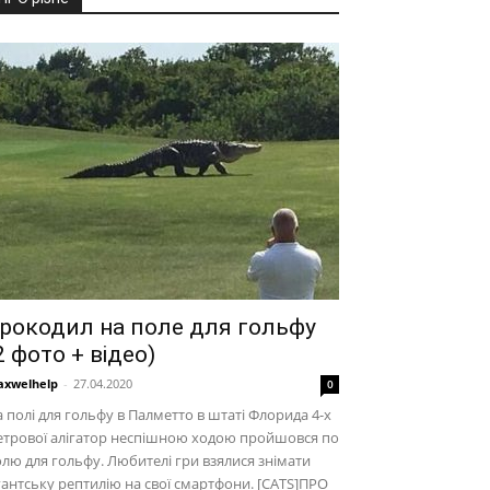
рокодил на поле для гольфу
2 фото + відео)
xwelhelp
-
27.04.2020
0
 полі для гольфу в Палметто в штаті Флорида 4-х
етрової алігатор неспішною ходою пройшовся по
лю для гольфу. Любителі гри взялися знімати
гантську рептилію на свої смартфони. [CATS]ПРО