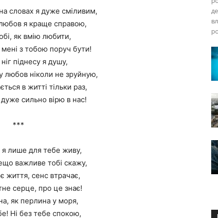
ро
на словах я дуже сміливим,
де
вл
любов я краще справою,
ро
бі, як вмію любити,
 мені з тобою поруч бути!
 ніг піднесу я душу,
 любов ніколи не зруйную,
ється в житті тільки раз,
 дуже сильно вірю в нас!
***
 я лише для тебе живу,
ещо важливе тобі скажу,
є життя, сенс втрачає,
тне серце, про це знає!
а, як перлина у моря,
е! Ні без тебе спокою,