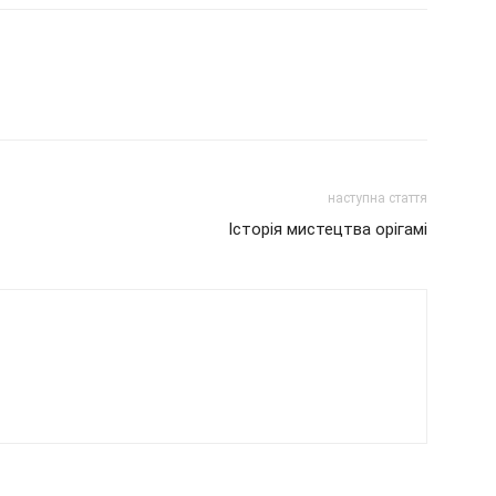
наступна стаття
Історія мистецтва орігамі