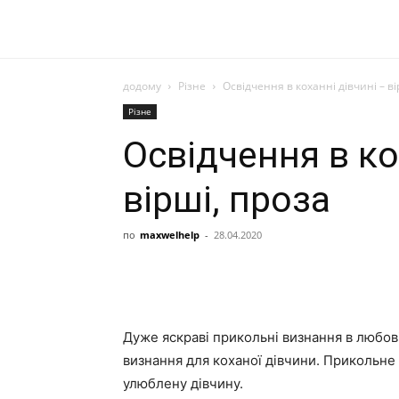
додому
Різне
Освідчення в коханні дівчині – ві
Різне
Освідчення в ко
вірші, проза
по
maxwelhelp
-
28.04.2020
Дуже яскраві прикольні визнання в любові 
визнання для коханої дівчини. Прикольне 
улюблену дівчину.