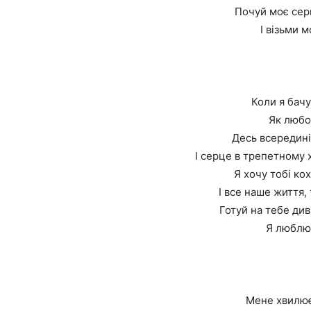
Почуй моє серц
І візьми 
Коли я бачу
Як любов
Десь всередині
І серце в трепетному 
Я хочу тобі кох
І все наше життя,
Готуй на тебе ди
Я люблю 
Мене хвилює