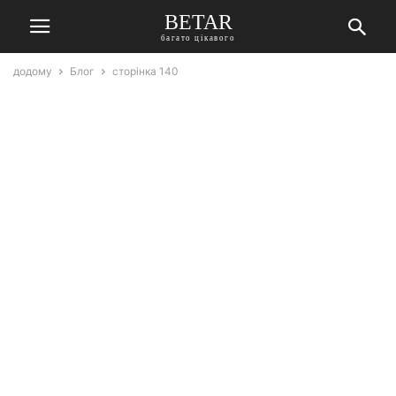
BETAR
багато цікавого
додому
Блог
сторінка 140