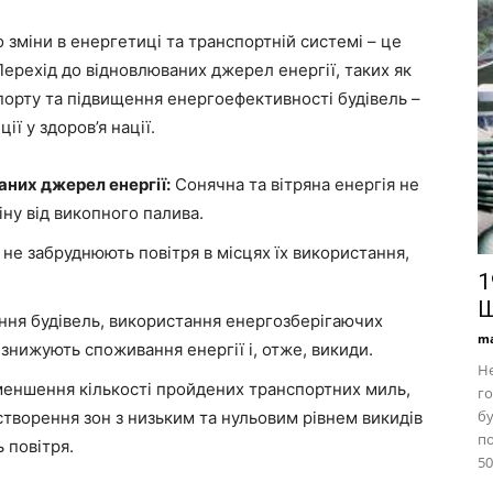
зміни в енергетиці та транспортній системі – це
 Перехід до відновлюваних джерел енергії, таких як
спорту та підвищення енергоефективності будівель –
ції у здоров’я нації.
них джерел енергії:
Сонячна та вітряна енергія не
іну від викопного палива.
не забруднюють повітря в місцях їх використання,
1
Ш
ня будівель, використання енергозберігаючих
ma
 знижують споживання енергії і, отже, викиди.
Не
еншення кількості пройдених транспортних миль,
го
бу
створення зон з низьким та нульовим рівнем викидів
по
 повітря.
50