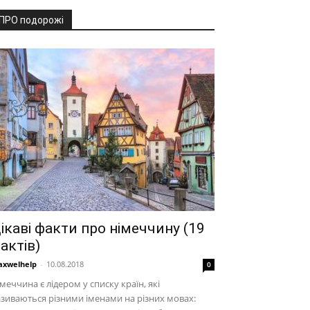
ПРО подорожі
ікаві факти про німеччину (19
актів)
xwelhelp
-
10.08.2018
0
меччина є лідером у списку країн, які
зиваються різними іменами на різних мовах: