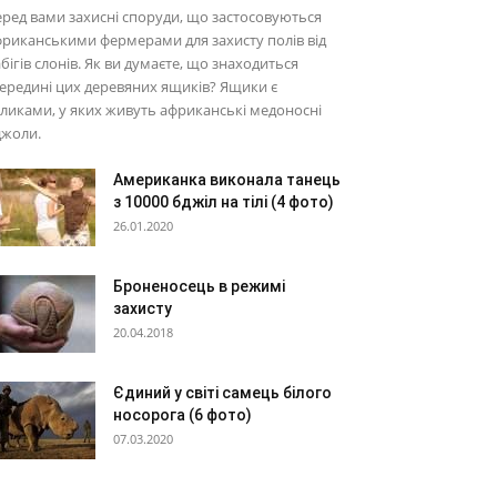
ред вами захисні споруди, що застосовуються
риканськими фермерами для захисту полів від
бігів слонів. Як ви думаєте, що знаходиться
ередині цих деревяних ящиків? Ящики є
ликами, у яких живуть африканські медоносні
джоли.
Американка виконала танець
з 10000 бджіл на тілі (4 фото)
26.01.2020
Броненосець в режимі
захисту
20.04.2018
Єдиний у світі самець білого
носорога (6 фото)
07.03.2020