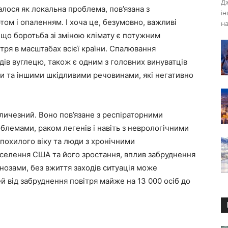
Дж
лося як локальна проблема, пов’язана з
ін
м і опаленням. І хоча це, безумовно, важливі
на
 що боротьба зі зміною клімату є потужним
тря в масштабах всієї країни. Спалювання
ів вуглецю, також є одним з головних винуватців
и та іншими шкідливими речовинами, які негативно
еличезний. Воно пов’язане з респіраторними
лемами, раком легенів і навіть з неврологічними
 похилого віку та люди з хронічними
селення США та його зростання, вплив забруднення
гнозами, без вжиття заходів ситуація може
й від забруднення повітря майже на 13 000 осіб до