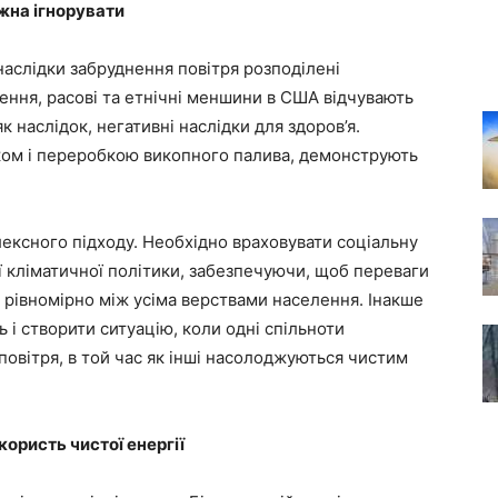
ожна ігнорувати
наслідки забруднення повітря розподілені
ення, расові та етнічні меншини в США відчувають
к наслідок, негативні наслідки для здоров’я.
утком і переробкою викопного палива, демонструють
ексного підходу. Необхідно враховувати соціальну
ї кліматичної політики, забезпечуючи, щоб переваги
я рівномірно між усіма верствами населення. Інакше
 і створити ситуацію, коли одні спільноти
овітря, в той час як інші насолоджуються чистим
користь чистої енергії