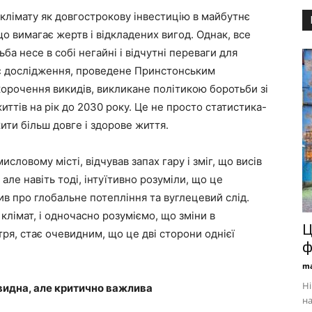
клімату як довгострокову інвестицію в майбутнє
що вимагає жертв і відкладених вигод. Однак, все
ба несе в собі негайні і відчутні переваги для
є дослідження, проведене Принстонським
орочення викидів, викликане політикою боротьби зі
иттів на рік до 2030 року. Це не просто статистика-
ити більш довге і здорове життя.
исловому місті, відчував запах гару і зміг, що висів
але навіть тоді, інтуїтивно розуміли, що це
рив про глобальне потепління та вуглецевий слід.
клімат, і одночасно розуміємо, що зміни в
Ц
ря, стає очевидним, що це дві сторони однієї
ф
ma
Ні
евидна, але критично важлива
на