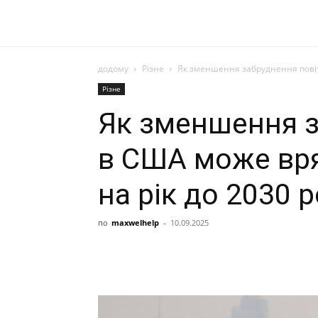
додому
Різне
Як зменшення забруднення повітр
Різне
Як зменшення з
в США може вря
на рік до 2030 
по
maxwelhelp
-
10.09.2025