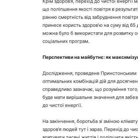
Крім здоров’я, перехід до чистої енергії м
що поліпшення якості повітря в результат
ранню смертність від забруднення повітря
принесе користь здоров’ю на суму від 65 д
можна було б використати для розвитку о
соціальних програм.
Перспективи на майбутнє: як максимізу
Дослідження, проведене Принстонським 
оптимальних комбінацій дій для досягнен
справедливо зазначає, що розуміння того,
буде мати вирішальне значення для забе
до чистої енергії.
На закінчення, боротьба зі зміною клімату
здоров’я людей тут і зараз. Перехід до чис
врятувати тисячі життів і поліпшити якіс