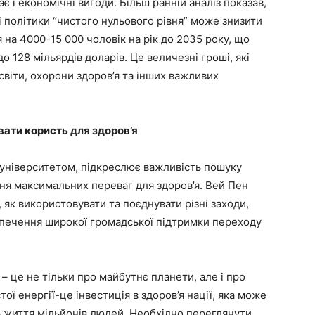
ає і економічні вигоди. Більш ранній аналіз показав,
і політики “чистого нульового рівня” може знизити
 на 4000-15 000 чоловік на рік до 2035 року, що
о 128 мільярдів доларів. Це величезні гроші, які
світи, охорони здоров’я та інших важливих
вати користь для здоров’я
університетом, підкреслює важливість пошуку
ня максимальних переваг для здоров’я. Вей Пен
 як використовувати та поєднувати різні заходи,
зпечення широкої громадської підтримки переходу
 – це не тільки про майбутнє планети, але і про
тої енергії-це інвестиція в здоров’я нації, яка може
ть життя мільйонів людей. Необхідно переглянути