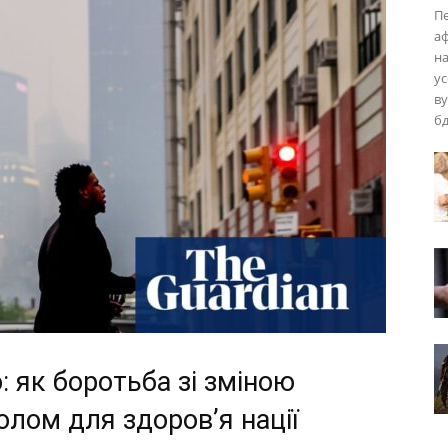
Пе
аф
на
ус
ву
б
: як боротьба зі зміною
олом для здоров’я нації