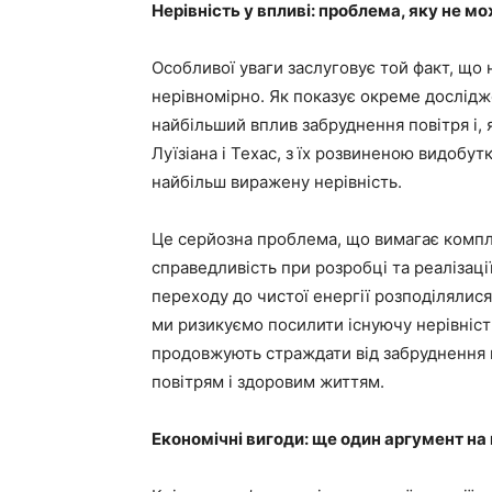
Нерівність у впливі: проблема, яку не м
Особливої уваги заслуговує той факт, що 
нерівномірно. Як показує окреме дослідж
найбільший вплив забруднення повітря і, я
Луїзіана і Техас, з їх розвиненою видоб
найбільш виражену нерівність.
Це серйозна проблема, що вимагає компл
справедливість при розробці та реалізаці
переходу до чистої енергії розподілялис
ми ризикуємо посилити існуючу нерівність
продовжують страждати від забруднення п
повітрям і здоровим життям.
Економічні вигоди: ще один аргумент на 