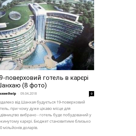
9-поверховий готель в карєрі
анхаю (8 фото)
xwelhelp
-
09.04.2018
0
далеко від Шанхая будується 19-поверховий
тель, при чому дуже цікаво місце для
дівництво вибрано - готель буде побудований у
кинутому карєрі. Бюджет становитиме близько
0 мільйонів доларів.