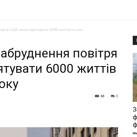
я в США може врятувати 6000 життів на рік...
абруднення повітря
тувати 6000 життів
року
68
0
З
ф
ф
ma