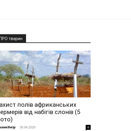
ПРО тварин
ахист полів африканських
ермерів від набігів слонів (5
ото)
xwelhelp
-
30.04.2020
0