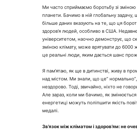
Ми часто сприймаємо боротьбу зі зміною 
планети. Бачимо в ній глобальну задачу, 
більше даних вказують на те, що ця бороть
здоров’я людей, особливо в США. Недавн
університетом, наочно демонструє, що ск
зміною клімату, може врятувати до 6000 ж
це реальні люди, яким дається шанс прож
Я пам’ятаю, як ще в дитинстві, живу в пром
над містом. Ми знали, що це” нормально”, 
нездорово. Тоді, звичайно, ніхто не гово
Але зараз, коли ми бачимо, як змінюється 
енергетиці можуть поліпшити якість повіт
медалі.
Зв’язок між кліматом і здоров’ям: не оч