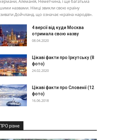
ермани, Алеманія, Неметчина, і ще багатьма
шими назвами. Німці звикли свою країну
зивати Дойчланд, що означає «країна народів».
4 версії від куди Москва
отримала свою назву
08.04.2020
Цікаві факти про Іркутську (8
фото)
24.02.2020
Цікаві факти про Словенії (12
фото)
16.06.2018
ПРО різне