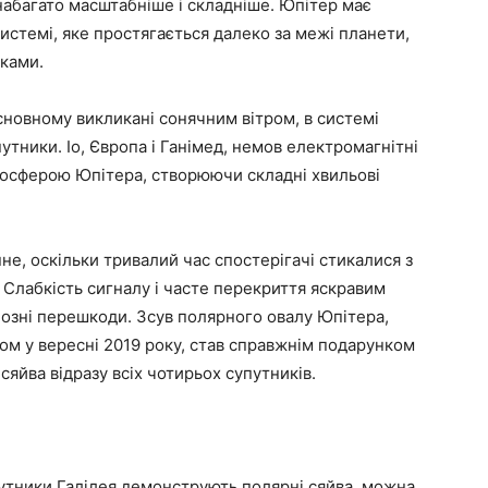
 набагато масштабніше і складніше. Юпітер має
истемі, яке простягається далеко за межі планети,
иками.
 основному викликані сонячним вітром, в системі
утники. Іо, Європа і Ганімед, немов електромагнітні
тосферою Юпітера, створюючи складні хвильові
не, оскільки тривалий час спостерігачі стикалися з
 Слабкість сигналу і часте перекриття яскравим
зні перешкоди. Зсув полярного овалу Юпітера,
м у вересні 2019 року, став справжнім подарунком
сяйва відразу всіх чотирьох супутників.
путники Галілея демонструють полярні сяйва, можна