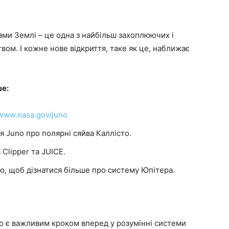
ми Землі – це одна з найбільш захоплюючих і
ом. І кожне нове відкриття, таке як це, наближає
ше:
/www.nasa.gov/juno
я Juno про полярні сяйва Каллісто.
 Clipper та JUICE.
ю, щоб дізнатися більше про систему Юпітера.
то є важливим кроком вперед у розумінні системи