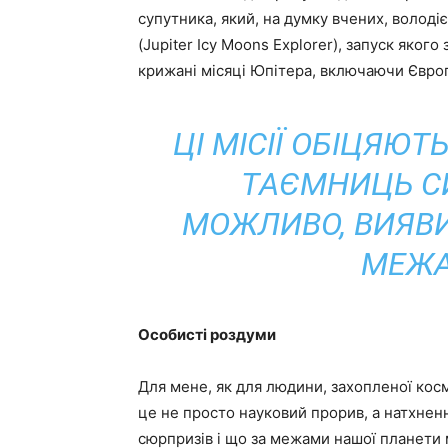
супутника, який, на думку вчених, володі
(Jupiter Icy Moons Explorer), запуск яког
крижані місяці Юпітера, включаючи Європу
ЦІ МІСІЇ ОБІЦЯЮ
ТАЄМНИЦЬ СИ
МОЖЛИВО, ВИЯВИ
МЕЖА
Особисті роздуми
Для мене, як для людини, захопленої косм
це не просто науковий прорив, а натхненн
сюрпризів і що за межами нашої планети 