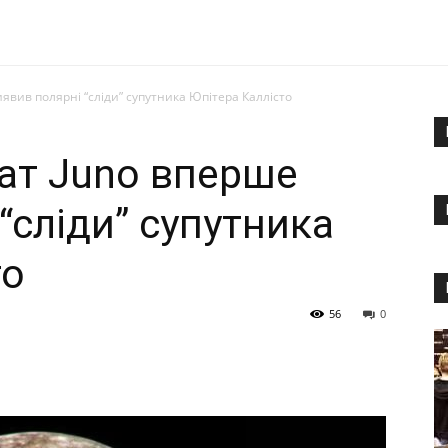
явив полярні “сліди” супутника Юпітера Каллісто
ат Juno вперше
“сліди” супутника
то
56
0