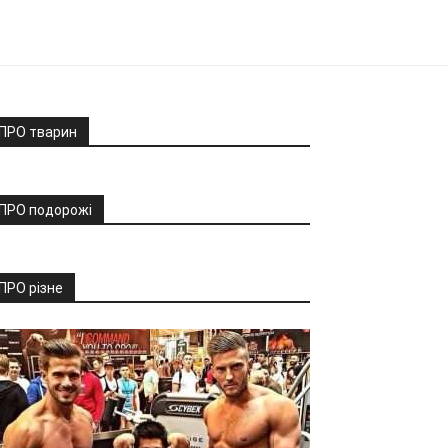
ПРО тварин
ПРО подорожі
ПРО різне