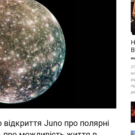
Н
В
ma
21
ма
рі
пр
рі
що відкриття Juno про полярні
ь про можливість життя в