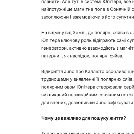
планети. Але тут, в системі Юпітера, все
найпотужніше магнітне поле в Сонячній с
захоплюючи і взаємодіючи з його супутн
На відміну від Землі, де полярні сяйва в
Юпітера ключову роль відіграють самі суп
генератори, активно взаємодіють з магні
патерни і, як наслідок, полярні сяйва.
Відкриття Juno про Каллісто особливо цін
труднощами у виявленні її полярних сяйв.
полярним овом Юпітера створювали серйо
викликаний незвичайним сонячним потоко
для вчених, дозволивши Juno зафіксувати 
Чому це важливо для пошуку життя?
Тепер, коли ми знаємо, що всі чотири су