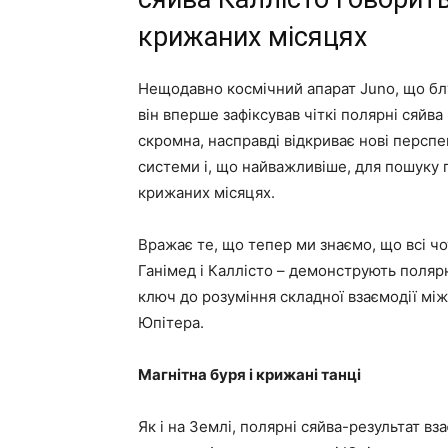
крижаних місяцях
Нещодавно космічний апарат Juno, що бл
він вперше зафіксував чіткі полярні сяйва
скромна, насправді відкриває нові персп
системи і, що найважливіше, для пошуку
крижаних місяцях.
Вражає те, що тепер ми знаємо, що всі чо
Ганімед і Каллісто – демонструють поляр
ключ до розуміння складної взаємодії м
Юпітера.
Магнітна буря і крижані танці
Як і на Землі, полярні сяйва-результат в