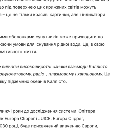
що під поверхнею цих крижаних світів можуть
 – це не тільки красиві картинки, але і індикатори
ними оболонками супутників може призводити до
юючи умови для існування рідкої води. Це, в свою
имітивного життя.
вивчити високоширотні ознаки взаємодії Каллісто
трафіолетовому, радіо-, плазмовому і хвильовому.
Це
іку підземних океанів Каллісто.
ближчі роки до дослідження системи Юпітера
к Europa Clipper і JUICE. Europa Clipper,
2030 році, буде присвячений вивченню Європи,