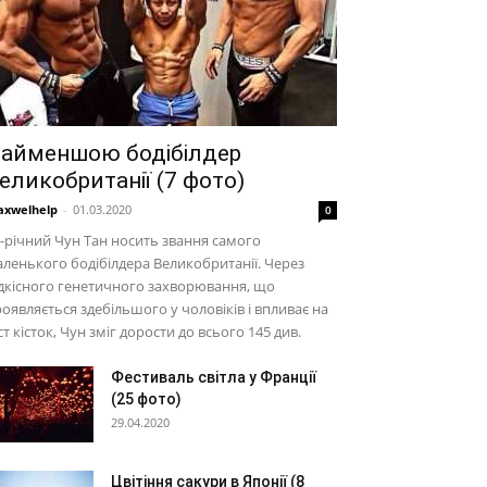
айменшою бодібілдер
еликобританії (7 фото)
xwelhelp
-
01.03.2020
0
-річний Чун Тан носить звання самого
ленького бодібілдера Великобританії. Через
дкісного генетичного захворювання, що
оявляється здебільшого у чоловіків і впливає на
ст кісток, Чун зміг дорости до всього 145 див.
Фестиваль світла у Франції
(25 фото)
29.04.2020
Цвітіння сакури в Японії (8