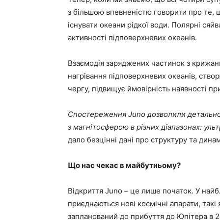
з більшою впевненістю говорити про те, 
існувати океани рідкої води. Полярні сяйва
активності підповерхневих океанів.
Взаємодія заряджених частинок з крижа
нагрівання підповерхневих океанів, створ
чергу, підвищує ймовірність наявності пр
Спостереження Juno дозволили детально 
з магнітосферою в різних діапазонах: уль
дало безцінні дані про структуру та динам
Що нас чекає в майбутньому?
Відкриття Juno – це лише початок. У най
приєднаються нові космічні апарати, такі я
запланований до прибуття до Юпітера в 