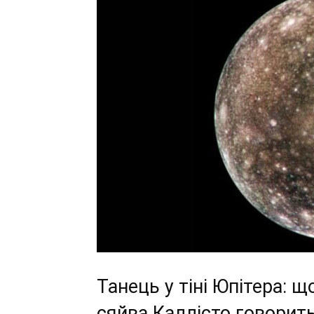
Танець у тіні Юпітера: 
сяйва Каллісто говорит