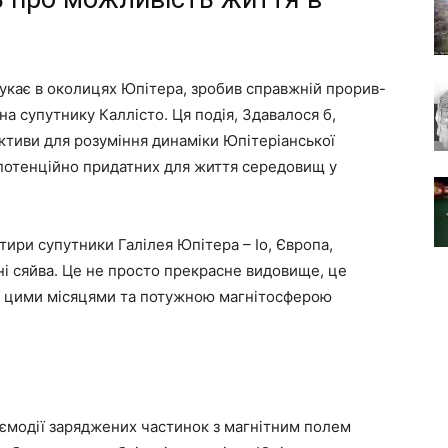
укає в околицях Юпітера, зробив справжній прорив-
 на супутнику Каллісто. Ця подія, Здавалося б,
ективи для розуміння динаміки Юпітеріанської
 потенційно придатних для життя середовищ у
тири супутники Галілея Юпітера – Іо, Європа,
ні сяйва. Це не просто прекрасне видовище, це
іж цими місяцями та потужною магнітосферою
заємодії заряджених частинок з магнітним полем