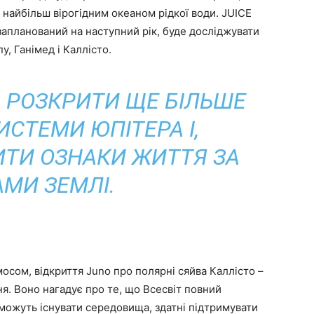
є найбільш вірогідним океаном рідкої води. JUICE
о запланований на наступний рік, буде досліджувати
, Ганімед і Каллісто.
ТЬ РОЗКРИТИ ЩЕ БІЛЬШЕ
СТЕМИ ЮПІТЕРА І,
ТИ ОЗНАКИ ЖИТТЯ ЗА
МИ ЗЕМЛІ.
осом, відкриття Juno про полярні сяйва Каллісто –
я. Воно нагадує про те, що Всесвіт повний
можуть існувати середовища, здатні підтримувати