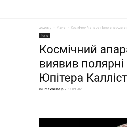
додому
Різне
Космічний апарат Juno вперше ви
Різне
Космічний апар
виявив полярні 
Юпітера Калліс
по
maxwelhelp
-
11.09.2025