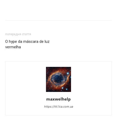
попередня стаття
O hype da máscara de luz
vermelha
maxwelhelp
https://ttt.1ca.com.ua