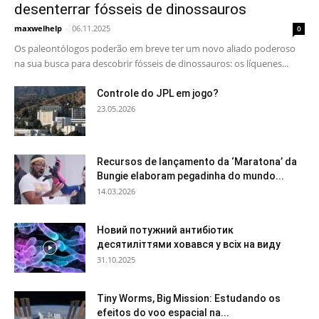
desenterrar fósseis de dinossauros
maxwelhelp
-
06.11.2025
0
Os paleontólogos poderão em breve ter um novo aliado poderoso
na sua busca para descobrir fósseis de dinossauros: os líquenes...
Controle do JPL em jogo?
23.05.2026
Recursos de lançamento da ‘Maratona’ da
Bungie elaboram pegadinha do mundo...
14.03.2026
Новий потужний антибіотик
десятиліттями ховався у всіх на виду
31.10.2025
Tiny Worms, Big Mission: Estudando os
efeitos do voo espacial na...