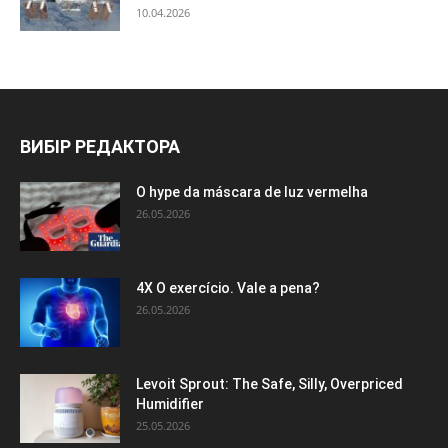
10.04.2026
ВИБІР РЕДАКТОРА
O hype da máscara de luz vermelha
26.05.2026
4X O exercício. Vale a pena?
26.05.2026
Levoit Sprout: The Safe, Silly, Overpriced
Humidifier
25.05.2026