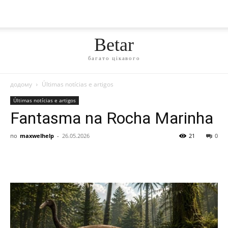
Betar
багато цікавого
додому
Últimas notícias e artigos
Últimas notícias e artigos
Fantasma na Rocha Marinha
по
maxwelhelp
-
26.05.2026
21
0