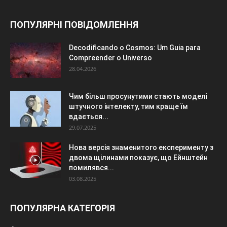
ПОПУЛЯРНІ ПОВІДОМЛЕННЯ
Decodificando o Cosmos: Um Guia para
Compreender o Universo
28.04.2026
Чим більш просунутими стають моделі
штучного інтелекту, тим краще їм
вдається...
29.07.2025
Нова версія знаменитого експерименту з
двома щілинами показує, що Ейнштейн
помилявся...
03.08.2025
ПОПУЛЯРНА КАТЕГОРІЯ