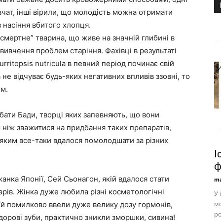
вчат, інші вірили, що молодість можна отримати
 насіння вбитого хлопця.
зсмертне” тварина, що живе на значній глибині в
вивчення проблем старіння. Фахівці в результаті
rritopsis nutricula в певний період починає свій
 не відчуває будь-яких негативних впливів ззовні, то
им.
ати Бади, творці яких запевняють, що вони
 ніж зважитися на придбання таких препаратів,
, яким все-таки вдалося помолодшати за різних
І
ф
канка Японії, Сей Сьонагон, якій вдалося стати
ma
рів. Жінка дуже любила різні косметологічні
У 
мо
 їй помилково ввели дуже велику дозу гормонів,
ро
здорові зуби, практично зникли зморшки, сивина!