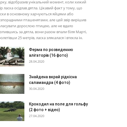
рку, відобразив унікальний момент, коли хижий
ір ласка осідлав дятла. Цікавий факт у тому, що
ски в основному харчуються яйцями або
зпорадними пташенятами, але цей звір вирішив
ласувати дорослою птицею, але не вдало
опившись за дятла, вони разом впали біля Марті,
олетівши 25 метрів, ласка злякалася і втекла ін.
Ферма по розведенню
алігаторів (16 фото)
28.04.2020
Знайдена вкрай рідкісна
саламандра (4 фото)
30.04.2020
Крокодил на поле для гольфу
(2 фото + відео)
27.04.2020