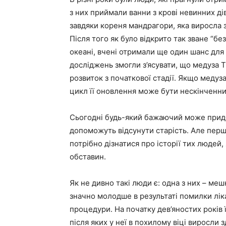
з них приймали ванни з крові невинних ді
завдяки кореня мандрагори, яка виросла з
Після того як було відкрито так зване “бе
океані, вчені отримали ще один шанс для 
досліджень змогли з’ясувати, що медуза Tu
розвиток з початкової стадії. Якщо медуза
цикл її оновлення може бути нескінченн
Сьогодні будь-який бажаючий може придб
допоможуть відсунути старість. Але перш
потрібно дізнатися про історії тих людей
обставин.
Як не дивно такі люди є: одна з них – меш
значно молодше в результаті помилки ліка
процедури. На початку дев’яностих років
після яких у неї в похилому віці виросли 