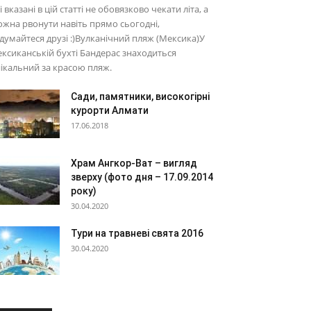
і вказані в цій статті не обовязково чекати літа, а
жна рвонути навіть прямо сьогодні,
думайтеся друзі :)Вулканічний пляж (Мексика)У
ксиканській бухті Бандерас знаходиться
ікальний за красою пляж.
Сади, памятники, високогірні
курорти Алмати
17.06.2018
Храм Ангкор-Ват – вигляд
зверху (фото дня – 17.09.2014
року)
30.04.2020
Тури на травневі свята 2016
30.04.2020