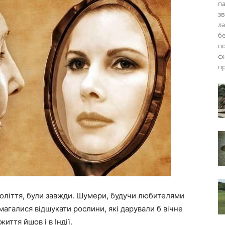
па
зв
ла
бе
по
сх
пр
голіття, були завжди. Шумери, будучи любителями
амагалися відшукати рослини, які дарували б вічне
иття йшов і в Індії.