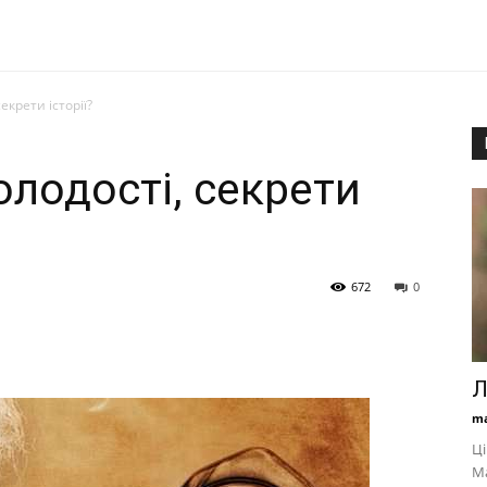
екрети історії?
олодості, секрети
672
0
Л
ma
Ці
М