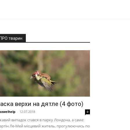
ПРО тварин
аска верхи на дятле (4 фото)
xwelhelp
-
12.07.2018
0
кавий випадок стався в парку Лондона, а саме:
артін Ле-Мей місцевий житель, прогулюючись по