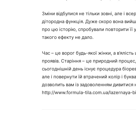
Зміни відбулися не тільки зовні, але і все
дітородна функція. Дуже скоро вона вийшл
про цю історію, спробували повторити її 
такого ефекту не дало.
Час – це ворог будь-якої жінки, а в’ялість
проявів. Старіння – це природний процес
сьогоднішній день існує процедура біореві
але і повернути їй втрачений колір і бу
дозволить вам із задоволенням дивитися 
http://www.formula-tila.com.ua/lazernaya-bio