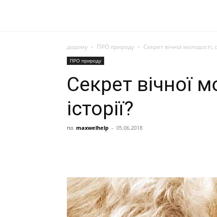
додому
ПРО природу
Секрет вічної молодості, с
ПРО природу
Секрет вічної м
історії?
по
maxwelhelp
-
05.06.2018