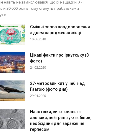
він навіть не замислювався, що їх нащадки, які
ли 30 000 років тому стануть прабатьками
уття.
Смішні слова поздоровлення
з днем народження жінці
10.06.2018
Цікаві факти про Іркутську (8
фото)
24.02.2020
27-метровий кит у небі над
Гаагою (фото дня)
29.04.2020
Нанотілки, виготовлені з
альпаки, нейтралізують білок,
необхідний для зараження
герпесом