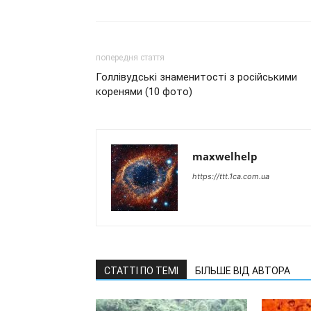
попередня стаття
Голлівудські знаменитості з російськими
коренями (10 фото)
maxwelhelp
https://ttt.1ca.com.ua
СТАТТІ ПО ТЕМІ
БІЛЬШЕ ВІД АВТОРА