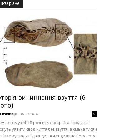
ПРО різне
сторія виникнення взуття (6
ото)
xwelhelp
-
07.07.2018
0
сучасному світі В розвинутих країнах люди не
жуть уявити своє життя без взуття, а кілька тисяч
ків тому людині доводилося ходити на босу ногу