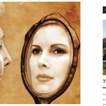
У
ma
На
ма
ун