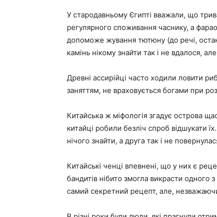
У стародавньому Єгипті вважали, що три
регулярного споживання часнику, а фара
допоможе жування тютюну (до речі, остан
камінь нікому знайти так і не вдалося, ал
Древні ассирійці часто ходили ловити ри
заняттям, не враховується богами при ро
Китайська ж міфологія згадує острова щас
китайці робили безліч спроб відшукати ї
нічого знайти, а друга так і не повернулас
Китайські ченці впевнені, що у них є реце
бандитів нібито змогла викрасти одного з
самий секретний рецепт, але, незважаючи
В різні роки були люди, які прагнули от