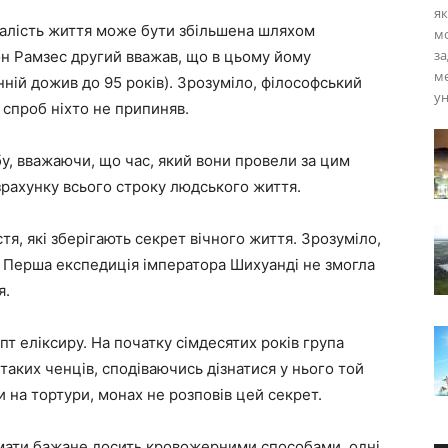
як
валість життя може бути збільшена шляхом
мо
за
он Рамзес другий вважав, що в цьому йому
ме
ній дожив до 95 років). Зрозуміло, філософський
ун
е спроб ніхто не припиняв.
бу, вважаючи, що час, який вони провели за цим
зрахунку всього строку людського життя.
тя, які зберігають секрет вічного життя. Зрозуміло,
х. Перша експедиція імператора Шихуанді не змогла
я.
пт еліксиру. На початку сімдесятих років група
 таких ченців, сподіваючись дізнатися у нього той
 на тортури, монах не розповів цей секрет.
римати бажане досить кровожерними способами, одні