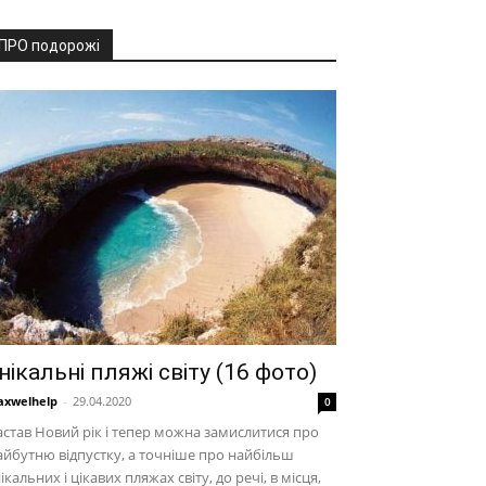
ПРО подорожі
нікальні пляжі світу (16 фото)
xwelhelp
-
29.04.2020
0
став Новий рік і тепер можна замислитися про
йбутню відпустку, а точніше про найбільш
ікальних і цікавих пляжах світу, до речі, в місця,