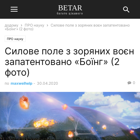
BETAR
багато цікавого
додому
ПРО науку
Силове поле з зоряних воєн запатентовано
«Боїнг» (2 фото)
ПРО науку
Силове поле з зоряних воєн
запатентовано «Боїнг» (2
фото)
0
по
maxwelhelp
-
30.04.2020