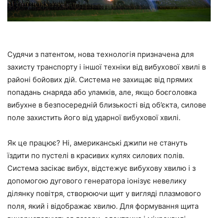
Судячи з патентом, нова технологія призначена для
захисту транспорту і іншої техніки від вибухової хвилі в
районі бойових дій. Система не захищає від прямих
попадань снаряда або уламків, але, якщо боєголовка
вибухне в безпосередній близькості від об’єкта, силове
поле захистить його від ударної вибухової хвилі.
Як це працює? Ні, американські джипи не стануть
їздити по пустелі в красивих кулях силових полів.
Система засікає вибух, відстежує вибухову хвилю і з
допомогою дугового генератора іонізує невелику
ділянку повітря, створюючи щит у вигляді плазмового
поля, який і відображає хвилю. Для формування щита