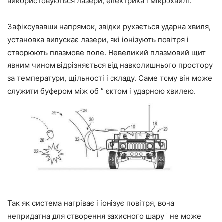
використовуються лазери, електрика і мікрохвилі.
Зафіксувавши напрямок, звідки рухається ударна хвиля,
установка випускає лазери, які іонізують повітря і
створюють плазмове поле. Невеликий плазмовий щит
явним чином відрізняється від навколишнього простору
за температури, щільності і складу. Саме тому він може
служити буфером між об ” єктом і ударною хвилею.
Так як система нагріває і іонізує повітря, вона
непридатна для створення захисного шару і не може