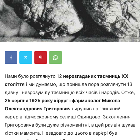
Нами було розглянуто 12
нерозгаданих таємниць XX
століття
і ми думаємо, що прийшла пора розглянути 13
дивну і незрозумілу таємницю всіх часів і народів. Отже,
25 серпня 1925 року хірург і фармаколог Микола
Олександрович Григорович
вирушив на глиняний
кар’єр в підмосковному селищі Одинцово. Захоплення
Григоровича були дуже різноманітні, в цей раз він шукав
кістки мамонта. Незадовго до цього в кар’єрі був