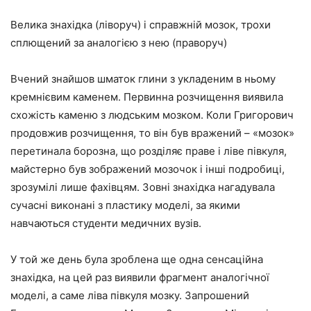
Велика знахідка (ліворуч) і справжній мозок, трохи
сплющений за аналогією з нею (праворуч)
Вчений знайшов шматок глини з укладеним в ньому
кремнієвим каменем. Первинна розчищення виявила
схожість каменю з людським мозком. Коли Григорович
продовжив розчищення, то він був вражений – «мозок»
перетинала борозна, що розділяє праве і ліве півкуля,
майстерно був зображений мозочок і інші подробиці,
зрозумілі лише фахівцям. Зовні знахідка нагадувала
сучасні виконані з пластику моделі, за якими
навчаються студенти медичних вузів.
У той же день була зроблена ще одна сенсаційна
знахідка, на цей раз виявили фрагмент аналогічної
моделі, а саме ліва півкуля мозку. Запрошений