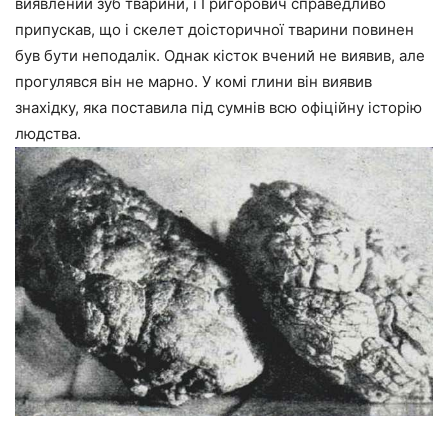
виявлений зуб тварини, і Григорович справедливо
припускав, що і скелет доісторичної тварини повинен
був бути неподалік. Однак кісток вчений не виявив, але
прогулявся він не марно. У комі глини він виявив
знахідку, яка поставила під сумнів всю офіційну історію
людства.