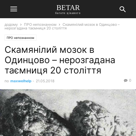
BETAR
багато цікавого
додому
ПРО непознанном
Скамянілий мозок в Одинцово –
нерозгадана таємниця 20 століття
ПРО непознанном
Скамянілий мозок в
Одинцово – нерозгадана
таємниця 20 століття
0
по
maxwelhelp
-
21.05.2018