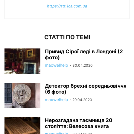
https://ttt.1ca.com.ua
СТАТТІ ПО ТЕМІ
Привид Сірої леді в Лондоні (2
фото)
maxwelhelp
-
30.04.2020
Детектор брехні середньовіччя
(6 фото)
maxwelhelp
-
29.04.2020
Нерозгадана таємниця 20
століття: Велесова книга
maxwelhelp
-