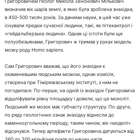
Григоровичем геолог Микола Зенонович Мільковіч
визначив вік шарів землі, в яких була зроблена знахідка,
в 450-500 тисяч років. За даними науки, в цей час уже
існували предки сучасної людини, такі, як пітекантроп і
«гейдельберзька людина». Однак ці істоти були ще
полуобезьянами, Григорович ж тримав у руках модель
мозку роду Homo sapiens.
Сам Григорович вважав, що його знахідки є
окаменевшим людським мозком, однак комісія,
створена при Тімірязєвському інституті, з ним не
погодилася. По-перше, на одній із знахідок Григоровича
відшліфували рівну площадку і довели, що це моноліт.
Людський же мозок має губчасту структуру. По-друге,
по ряду геологічних ознак знахідку віднесли до
каменноугольному періоду, таким чином, вік «моделі»
відсунувся. Тепер артефакти Григоровича датуються від
360 до 300 мільйонів років до наших часів.