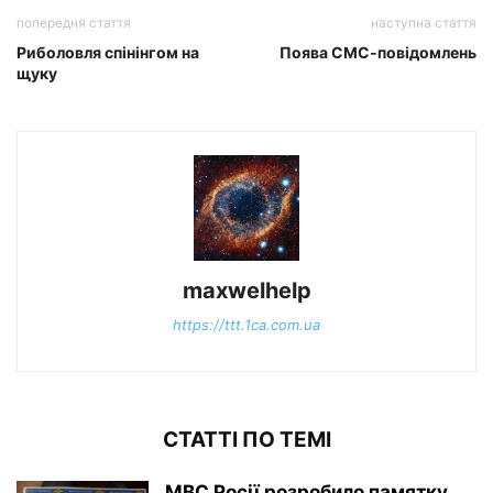
попередня стаття
наступна стаття
Риболовля спінінгом на
Поява СМС-повідомлень
щуку
maxwelhelp
https://ttt.1ca.com.ua
СТАТТІ ПО ТЕМІ
МВС Росії розробило памятку