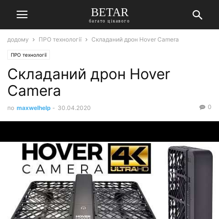
BETAR
багато цікавого
додому
ПРО технології
Складаний дрон Hover Camera
ПРО технології
Складаний дрон Hover
Camera
0
по
maxwelhelp
-
30.04.2020