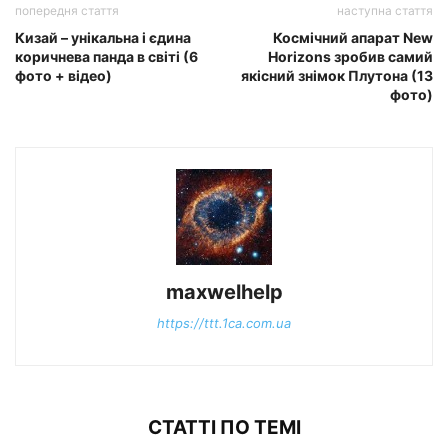
попередня стаття
наступна стаття
Кизай – унікальна і єдина
Космічний апарат New
коричнева панда в світі (6
Horizons зробив самий
фото + відео)
якісний знімок Плутона (13
фото)
maxwelhelp
https://ttt.1ca.com.ua
СТАТТІ ПО ТЕМІ