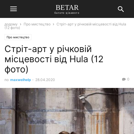
BETAR
багато цікавого
додому
Про мистецтво
Стріт-арт у річковій місцевості від Hula
(12 фото)
Про мистецтво
Стріт-арт у річковій
місцевості від Hula (12
фото)
0
по
maxwelhelp
-
28.04.2020