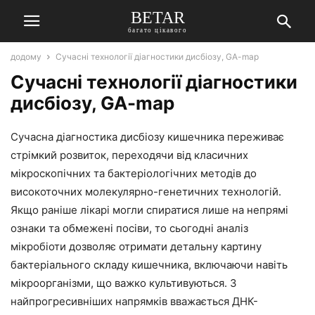
BETAR
багато цікавого
додому
Сучасні технології діагностики дисбіозу, GA-map
Сучасні технології діагностики
дисбіозу, GA-map
Сучасна діагностика дисбіозу кишечника переживає
стрімкий розвиток, переходячи від класичних
мікроскопічних та бактеріологічних методів до
високоточних молекулярно-генетичних технологій.
Якщо раніше лікарі могли спиратися лише на непрямі
ознаки та обмежені посіви, то сьогодні аналіз
мікробіоти дозволяє отримати детальну картину
бактеріального складу кишечника, включаючи навіть
мікроорганізми, що важко культивуються. З
найпрогресивніших напрямків вважається ДНК-