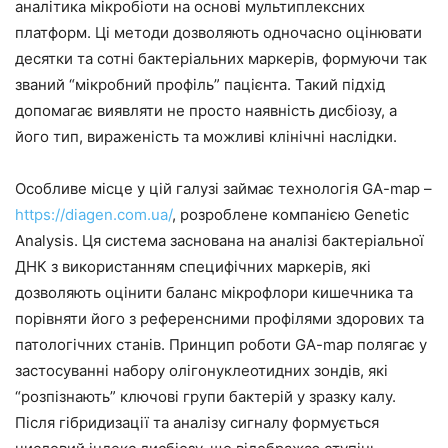
аналітика мікробіоти на основі мультиплексних
платформ. Ці методи дозволяють одночасно оцінювати
десятки та сотні бактеріальних маркерів, формуючи так
званий “мікробний профіль” пацієнта. Такий підхід
допомагає виявляти не просто наявність дисбіозу, а
його тип, вираженість та можливі клінічні наслідки.
Особливе місце у цій галузі займає технологія GA-map –
https://diagen.com.ua/
, розроблене компанією Genetic
Analysis. Ця система заснована на аналізі бактеріальної
ДНК з використанням специфічних маркерів, які
дозволяють оцінити баланс мікрофлори кишечника та
порівняти його з референсними профілями здорових та
патологічних станів. Принцип роботи GA-map полягає у
застосуванні набору олігонуклеотидних зондів, які
“розпізнають” ключові групи бактерій у зразку калу.
Після гібридизації та аналізу сигналу формується