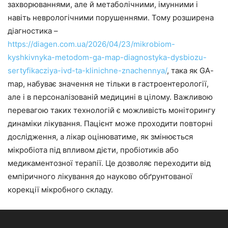
захворюваннями, але й метаболічними, імунними і
навіть неврологічними порушеннями. Тому розширена
діагностика –
https://diagen.com.ua/2026/04/23/mikrobiom-
kyshkivnyka-metodom-ga-map-diagnostyka-dysbiozu-
sertyfikacziya-ivd-ta-klinichne-znachennya/
, така як GA-
map, набуває значення не тільки в гастроентерології,
але і в персоналізованій медицині в цілому. Важливою
перевагою таких технологій є можливість моніторингу
динаміки лікування. Пацієнт може проходити повторні
дослідження, а лікар оцінюватиме, як змінюється
мікробіота під впливом дієти, пробіотиків або
медикаментозної терапії. Це дозволяє переходити від
емпіричного лікування до науково обґрунтованої
корекції мікробного складу.