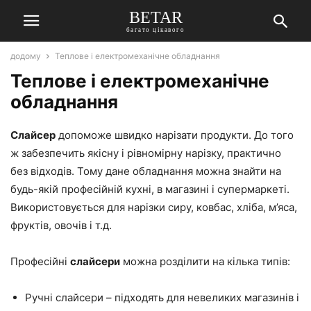
BETAR
багато цікавого
додому
Теплове і електромеханічне обладнання
Теплове і електромеханічне
обладнання
Слайсер
допоможе швидко нарізати продукти. До того
ж забезпечить якісну і рівномірну нарізку, практично
без відходів. Тому дане обладнання можна знайти на
будь-якій професійній кухні, в магазині і супермаркеті.
Використовується для нарізки сиру, ковбас, хліба, м’яса,
фруктів, овочів і т.д.
Професійні
слайсери
можна розділити на кілька типів:
Ручні слайсери – підходять для невеликих магазинів і