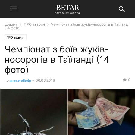
BETAR
багато цікавого
додому
ПРО тварин
Чемпіонат з боїв жуків-носорогів в Таїланді
(14 фото)
ПРО тварин
Чемпіонат з боїв жуків-
носорогів в Таїланді (14
фото)
0
по
maxwelhelp
-
06.08.2018