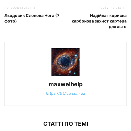
попередня стаття
наступна стаття
Льодовик Слонова Нога (7
Надійна і корисна
фото)
карбонова захист картера
для авто
maxwelhelp
https://ttt.1ca.com.ua
СТАТТІ ПО ТЕМІ