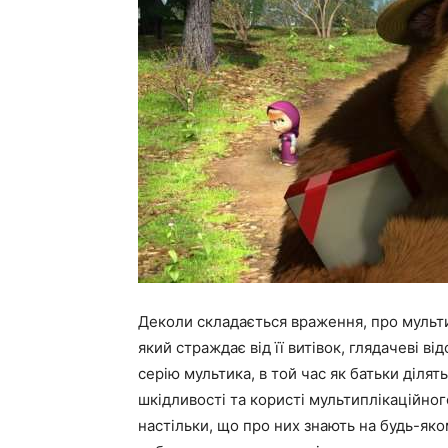
Деколи складається враження, про мульт
який страждає від її витівок, глядачеві ві
серію мультика, в той час як батьки ділят
шкідливості та користі мультиплікаційно
настільки, що про них знають на будь-яко