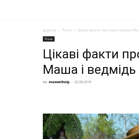
додому
Різне
Цікаві факти про мультсеріалі Ма
Різне
Цікаві факти пр
Маша і ведмідь
по
maxwelhelp
-
02.08.2018