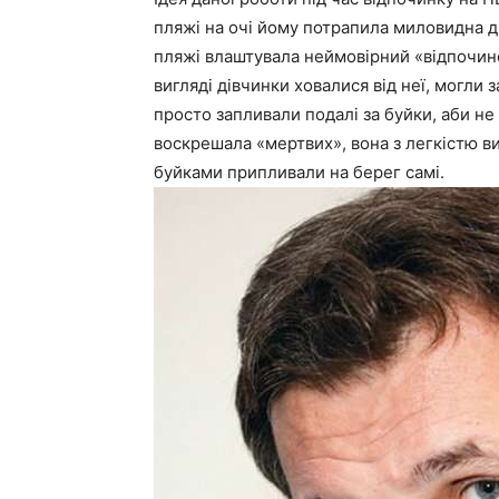
пляжі на очі йому потрапила миловидна ді
пляжі влаштувала неймовірний «відпочино
вигляді дівчинки ховалися від неї, могли
просто запливали подалі за буйки, аби не
воскрешала «мертвих», вона з легкістю ви
буйками припливали на берег самі.