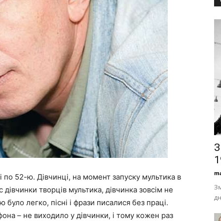
З
1
ma
 і по 52-ю. Дівчинці, на момент запуску мультика в
Зм
с дівчинки творців мультика, дівчинка зовсім не
дн
 було легко, пісні і фрази писалися без праці.
фона – не виходило у дівчинки, і тому кожен раз