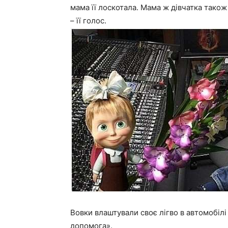
мама її лоскотала. Мама ж дівчатка тако
– її голос.
Вовки влаштували своє лігво в автомобіл
допомога».