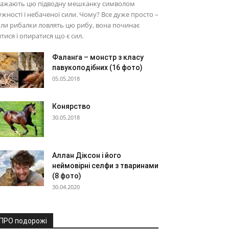
важають цю підводну мешканку символом
жності і небаченої сили. Чому? Все дуже просто –
ли рибалки ловлять цю рибу, вона починає
тися і опиратися що є сил.
Фаланга – монстр з класу
павукоподібних (16 фото)
05.05.2018
Конярство
30.05.2018
Аллан Діксон і його
неймовірні селфи з тваринами
(8 фото)
30.04.2020
ПРО подорожі