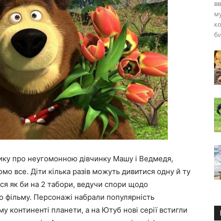
в
му
ко
би
ику про неугомонною дівчинку Машу і Ведмедя,
домо все. Діти кілька разів можуть дивитися одну й ту
ься як би на 2 табори, ведучи спори щодо
го фільму. Персонажі набрали популярність
му континенті планети, а на Ютуб нові серії встигли