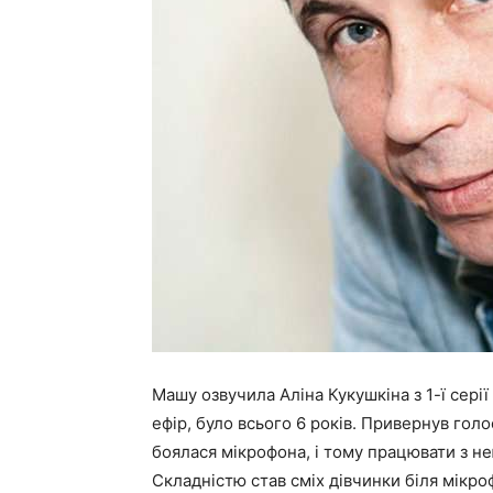
Машу озвучила Аліна Кукушкіна з 1-ї серії
ефір, було всього 6 років. Привернув голо
боялася мікрофона, і тому працювати з нею
Складністю став сміх дівчинки біля мікро