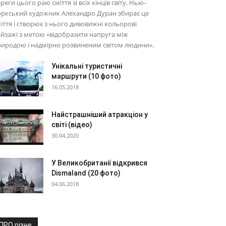
реги цього раю сміття зі всіх кінців світу. Нью-
оркський художник Алехандро Дуран збирає це
іття і створює з нього дивовижні кольорові
йзажі з метою «відобразити напруга між
иродою і надмірно розвиненим світом людини».
Унікальні туристичні
маршрути (10 фото)
16.05.2018
Найстрашніший атракціон у
світі (відео)
30.04.2020
У Великобританії відкрився
Dismaland (20 фото)
04.06.2018
ПРО різне