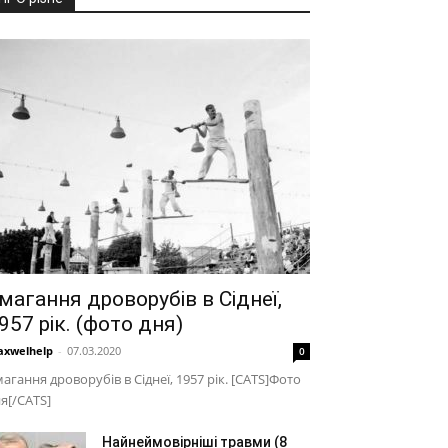
магання дроворубів в Сіднеї,
957 рік. (фото дня)
xwelhelp
-
07.03.2020
0
агання дроворубів в Сіднеї, 1957 рік. [CATS]Фото
я[/CATS]
Найнеймовірніші травми (8