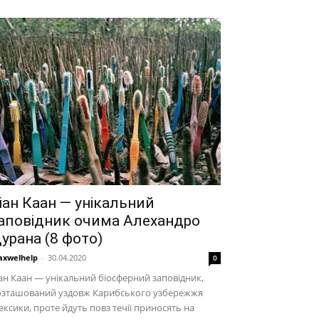
іан Каан — унікальний
аповідник очима Алехандро
урана (8 фото)
xwelhelp
-
30.04.2020
0
ан Каан — унікальний біосферний заповідник,
озташований уздовж Карибського узбережжя
ксики, проте йдуть повз течії приносять на