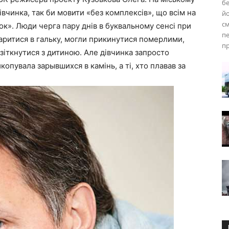
бе
вчинка, так би мовити «без комплексів», що всім на
й
см
к». Люди черга пару днів в буквальному сенсі при
пе
 заритися в гальку, могли прикинутися померлими,
пр
 зіткнутися з дитиною. Але дівчинка запросто
копувала зарывшихся в камінь, а ті, хто плавав за