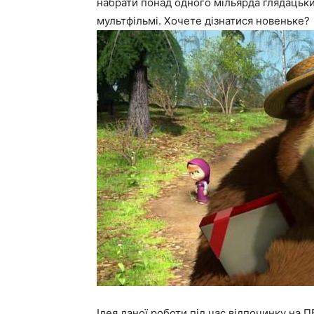
набрати понад одного мільярда глядацьки
мультфільмі. Хочете дізнатися новеньке?
Ідея даної роботи під час відпочинку на