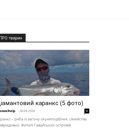
ПРО тварин
іамантовий каранкс (5 фото)
xwelhelp
-
28.04.2020
0
ранкс – риба із загону окунеподібних, сімейства
авридовых. Жителі Гавайських островів