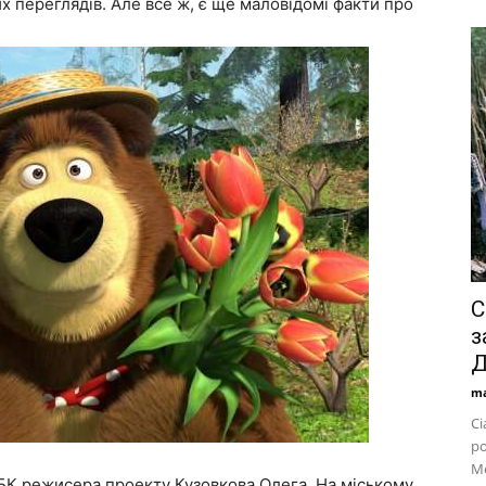
х переглядів. Але все ж, є ще маловідомі факти про
С
з
Д
ma
Сі
р
Ме
 ПБК режисера проекту Кузовкова Олега. На міському