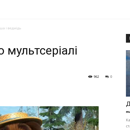
ша і ведмідь
о мультсеріалі
962
0
Д
ma
Ка
ст