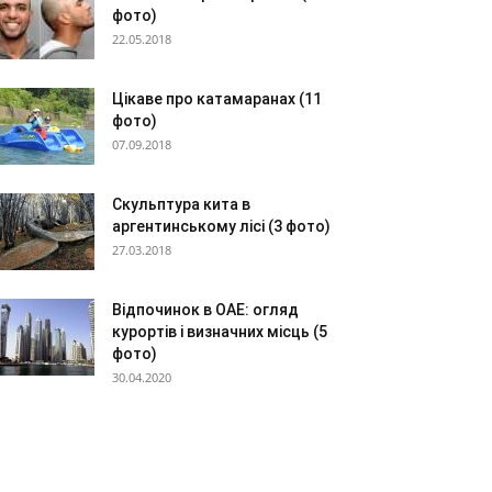
фото)
22.05.2018
Цікаве про катамаранах (11
фото)
07.09.2018
Скульптура кита в
аргентинському лісі (3 фото)
27.03.2018
Відпочинок в ОАЕ: огляд
курортів і визначних місць (5
фото)
30.04.2020