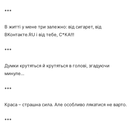
***
В житті у мене три залежно: від сигарет, від
ВКонтакте.RU і від тебе, С*КА!!!
***
Думки крутяться й крутяться в голові, згадуючи
минуле…
***
Краса – страшна сила. Але особливо лякатися не варто.
***