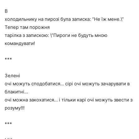
В
холодильнику на пирозі була записка: “Не їж мене.\”
Тепер там порожня
тарілка з запискою: \”Пироги не будуть мною
командувати!
***
Зелені
очі можуть сподобатися… сірі очі можуть зачарувати в
блакитні…
очі можна закохатися… і тільки карі очі можуть звести з
розуму!!!
***