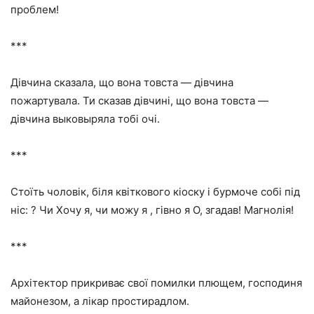
проблем!
***
Дівчина сказала, що вона товста — дівчина
пожартувала. Ти сказав дівчині, що вона товста —
дівчина выковыряла тобі очі.
***
Стоїть чоловік, біля квіткового кіоску і бурмоче собі під
ніс: ? Чи Хочу я, чи можу я , гівно я О, згадав! Магнолія!
***
Архітектор прикриває свої помилки плющем, господиня
майонезом, а лікар простирадлом.