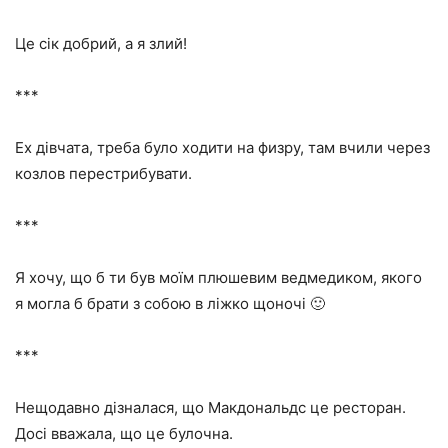
Це сік добрий, а я злий!
***
Ех дівчата, треба було ходити на физру, там вчили через
козлов перестрибувати.
***
Я хочу, що б ти був моїм плюшевим ведмедиком, якого
я могла б брати з собою в ліжко щоночі 🙂
***
Нещодавно дізналася, що Макдональдс це ресторан.
Досі вважала, що це булочна.