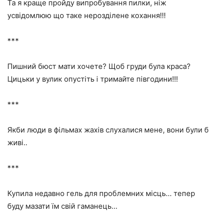
Та я краще пройду випробування пилки, ніж
усвідомлюю що таке нерозділене кохання!!!
***
Пишний бюст мати хочете? Щоб груди була краса?
Цицьки у вулик опустіть і тримайте півгодини!!!
***
Якби люди в фільмах жахів слухалися мене, вони були б
живі..
***
Купила недавно гель для проблемних місць… тепер
буду мазати їм свій гаманець…