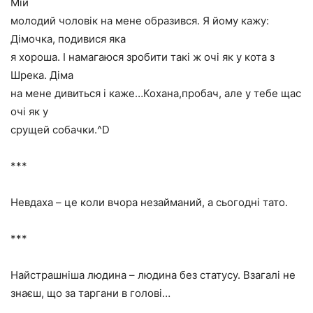
Мій
молодий чоловік на мене образився. Я йому кажу:
Дімочка, подивися яка
я хороша. І намагаюся зробити такі ж очі як у кота з
Шрека. Діма
на мене дивиться і каже…Кохана,пробач, але у тебе щас
очі як у
срущей собачки.^D
***
Невдаха – це коли вчора незайманий, а сьогодні тато.
***
Найстрашніша людина – людина без статусу. Взагалі не
знаєш, що за таргани в голові…