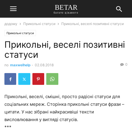
BETAR
багато цікавого
додому
Прикольні статуси
Прикольні, веселі позитивні статуси
Прикольні статуси
Прикольні, веселі позитивні
статуси
0
по
maxwelhelp
-
02.08.2018
Прикольні, веселі, смішні, просто радісні статуси для
соціальних мереж. Сторінка прикольні статуси фрази –
цитати. У нас зібрані найкрасивіші тексти
висловлювання у вигляді статусів.
***