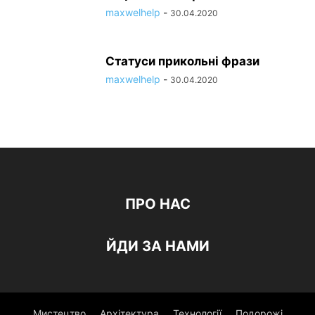
maxwelhelp
-
30.04.2020
Статуси прикольні фрази
maxwelhelp
-
30.04.2020
ПРО НАС
ЙДИ ЗА НАМИ
Мистецтво
Архітектура
Технології
Подорожі