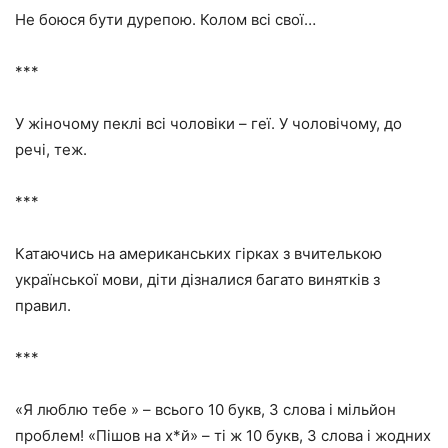
Не боюся бути дурепою. Колом всі свої…
***
У жіночому пеклі всі чоловіки – геї. У чоловічому, до
речі, теж.
***
Катаючись на американських гірках з вчителькою
української мови, діти дізналися багато винятків з
правил.
***
«Я люблю тебе » – всього 10 букв, 3 слова і мільйон
проблем! «Пішов на х*й» – ті ж 10 букв, 3 слова і жодних