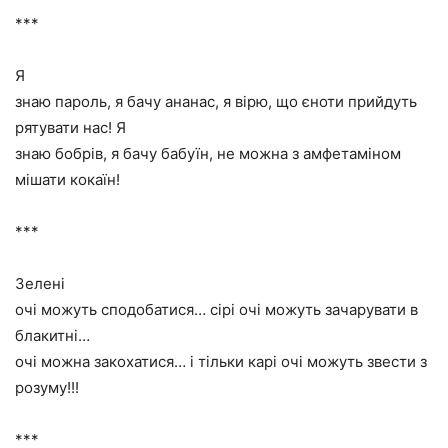
***
Я
знаю пароль, я бачу ананас, я вірю, що єноти прийдуть
рятувати нас! Я
знаю бобрів, я бачу бабуїн, не можна з амфетаміном
мішати кокаїн!
***
Зелені
очі можуть сподобатися… сірі очі можуть зачарувати в
блакитні…
очі можна закохатися… і тільки карі очі можуть звести з
розуму!!!
***