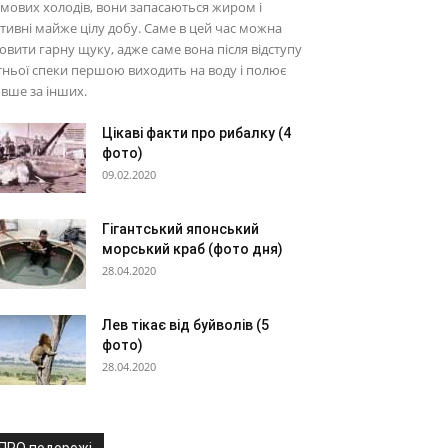
мових холодів, вони запасаються жиром і
тивні майже цілу добу. Саме в цей час можна
овити гарну щуку, адже саме вона після відступу
тньої спеки першою виходить на воду і полює
вше за інших.
Цікаві факти про рибалку (4
фото)
09.02.2020
Гігантський японський
морський краб (фото дня)
28.04.2020
Лев тікає від буйволів (5
фото)
28.04.2020