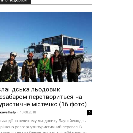
ПРО подорожі
сландська льодовик
езабаром перетвориться на
уристичне містечко (16 фото)
xwelhelp
-
13.08.2018
0
Ісландії на великому льодовику Лаунгйекюдль
рішено розгорнути туристичний перевал. В