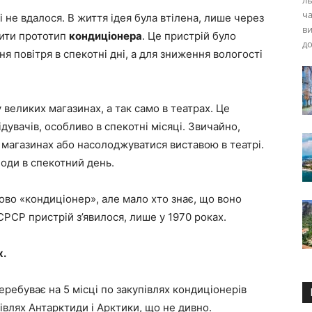
ль
ча
і не вдалося. В життя ідея була втілена, лише через
ви
рити прототип
кондиціонера
. Це пристрій було
до
 повітря в спекотні дні, а для зниження вологості
.
 великих магазинах, а так само в театрах. Це
дувачів, особливо в спекотні місяці. Звичайно,
в магазинах або насолоджуватися виставою в театрі.
ди в спекотний день.
ово «кондиціонер», але мало хто знає, що воно
СРСР пристрій з’явилося, лише у 1970 роках.
х.
еребуває на 5 місці по закупівлях кондиціонерів
івлях Антарктиди і Арктики, що не дивно.