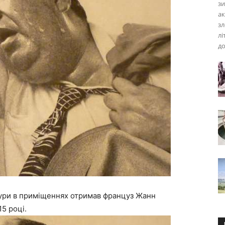
зи
ак
зл
лі
до
ури в приміщеннях отримав француз Жанн
15 році.