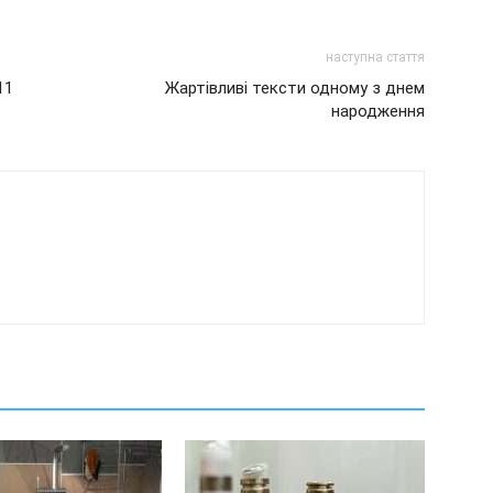
наступна стаття
11
Жартівливі тексти одному з днем
народження