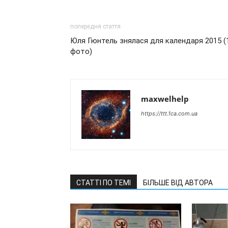
попередня стаття
Юля Гюнтель знялася для календаря 2015 (
фото)
maxwelhelp
https://ttt.1ca.com.ua
СТАТТІ ПО ТЕМІ
БІЛЬШЕ ВІД АВТОРА