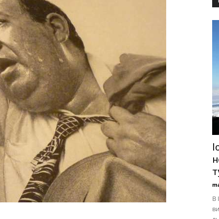
І
н
т
ma
В 
ви