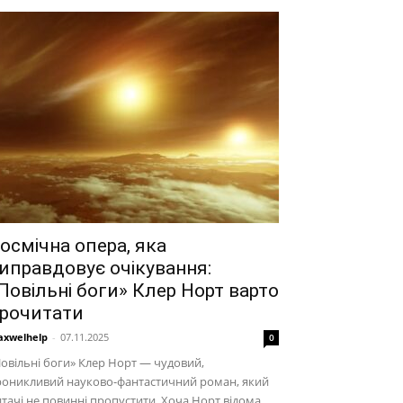
осмічна опера, яка
иправдовує очікування:
Повільні боги» Клер Норт варто
рочитати
xwelhelp
-
07.11.2025
0
овільні боги» Клер Норт — чудовий,
роникливий науково-фантастичний роман, який
тачі не повинні пропустити. Хоча Норт відома