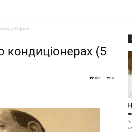
іонерах (5 фото)
о кондиціонерах (5
624
0
Н
ma
За
на