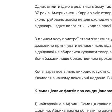
Однак втілити ідею в реальність йому так 
87 років. Американець Каррієр зміг ство
сконструйовано зовсім не для охолодження
в друкарні, адже вологість шкодила пресі
З плином часу пристрої стали з’являтися у
дозволило притягувати велике число відві
відвідувачі не збиралися купувати товар 
Вони бажали лише божественною прохоло
Хоча, зараз все вільно використовують сл
з’явилося в нашому лексиконі недавно. В 
Кілька цікавих фактів про кондиціонера
1) найгарячіше в Африці. Саме ця країна п
щорічно. Африка змогла обігнати по закуп