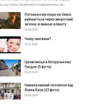
м, що пише під різними псевдонімами, це...
Поглиначі вуглецю на Землі
руйнуються через зворотний
зв’язок зі зміною клімату
26.08.2025
Чому сині вени?
03.01.2020
Цікаві місця в білоруському
Гродно (5 фото)
23.07.2018
Намальований чоловічок від
Ясина Каси (23 фото)
05.08.2018