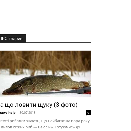
ПРО тварин
а що ловити щуку (3 фото)
xwelhelp
-
30.07.2018
0
взяті рибалки знають, що найбагатша пора року
 вилов хижих риб — це осінь. Готуючись до