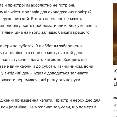
а й пристрої їм абсолютно не потрібні.
лу кількість приладів для охолодження повітря?
їні дуже низький. Багато поселень не мають
иціонерів досить проблематичним. Безсумнівно, в
 тільки ціна на нього залишає бажати кращого.
онери по суботах. В шаббат їм заборонено
бути точніше, то вони не можуть в цей день
у налаштування. Багато хитрістю обходять цю
 і не вимикаючи її до суботи. Таким чином, вони
К
 у вихідний день. Іудеям доводиться залишати
в
товувати перемикачі, які реагують на рухи
«
п
ma
лодженні приміщення капати. Пристрій необхідно для
«П
 комфортніше. Це можливо за умови, що повітря в
п
чи