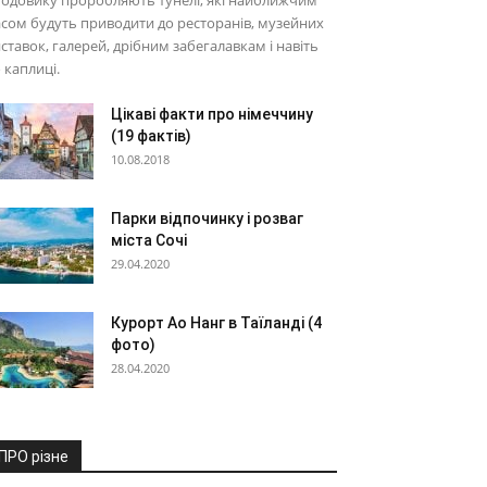
одовику проробляють тунелі, які найближчим
сом будуть приводити до ресторанів, музейних
ставок, галерей, дрібним забегалавкам і навіть
 каплиці.
Цікаві факти про німеччину
(19 фактів)
10.08.2018
Парки відпочинку і розваг
міста Сочі
29.04.2020
Курорт Ао Нанг в Таїланді (4
фото)
28.04.2020
ПРО різне