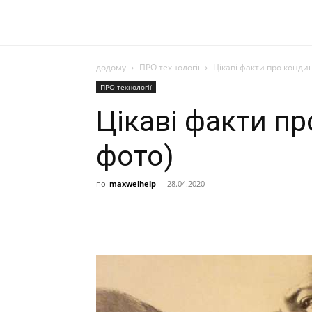
додому
ПРО технології
Цікаві факти про кондиц
ПРО технології
Цікаві факти пр
фото)
по
maxwelhelp
-
28.04.2020