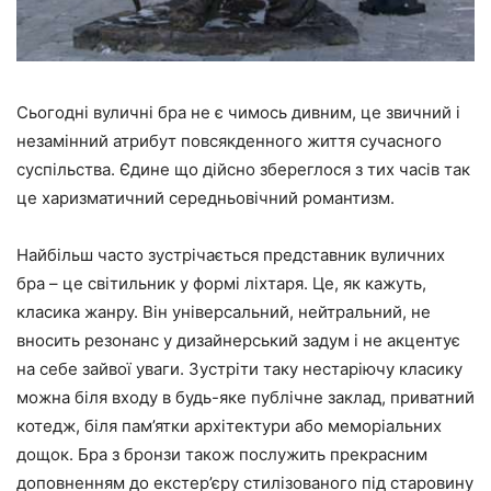
Сьогодні вуличні бра не є чимось дивним, це звичний і
незамінний атрибут повсякденного життя сучасного
суспільства. Єдине що дійсно збереглося з тих часів так
це харизматичний середньовічний романтизм.
Найбільш часто зустрічається представник вуличних
бра – це світильник у формі ліхтаря. Це, як кажуть,
класика жанру. Він універсальний, нейтральний, не
вносить резонанс у дизайнерський задум і не акцентує
на себе зайвої уваги. Зустріти таку нестаріючу класику
можна біля входу в будь-яке публічне заклад, приватний
котедж, біля пам’ятки архітектури або меморіальних
дощок. Бра з бронзи також послужить прекрасним
доповненням до екстер’єру стилізованого під старовину