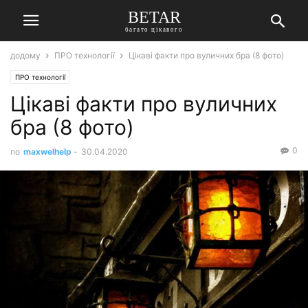
BETAR
багато цікавого
додому
ПРО технології
Цікаві факти про вуличних бра (8 фото)
ПРО технології
Цікаві факти про вуличних
бра (8 фото)
0
по
maxwelhelp
-
30.04.2020