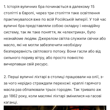
1. Історія вуличних бра починається в далекому 15
столітті в Європі, через три століття таке освітлення
практикувалося вже по всій Російській імперії. У той час
вуличні бра представляли собою складну і ненадійну
систему, так як таке поняття, як «електрика», було
незнайоме людям. Джерелом світла служили свічки або
масло, які не могли забезпечити необхідну
безперервність світлового потоку. Вони гасли або від
сильного пориву вітру, або просто повністю
вичерпавши свій ресурс.
2. Перші вуличні ліхтарі в столиці працювали на олії, з-
за чого нерідко страждали перехожі: краплі гарячого
масла раз обпалювали трьох городян. Так тривало аж
до 1862 року, коли масляні ліхтарі змінилися на гасові
каганці.