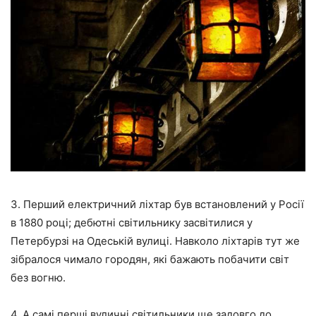
3. Перший електричний ліхтар був встановлений у Росії
в 1880 році; дебютні світильнику засвітилися у
Петербурзі на Одеській вулиці. Навколо ліхтарів тут же
зібралося чимало городян, які бажають побачити світ
без вогню.
4. А самі перші вуличні світильники ще задовго до