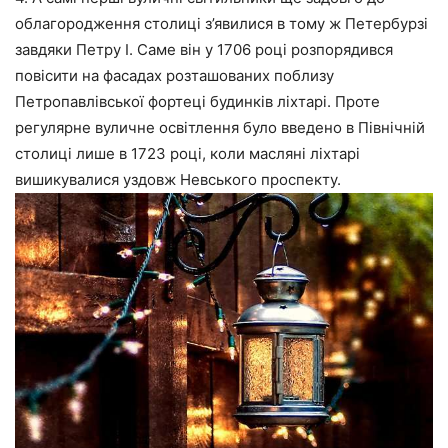
облагородження столиці з’явилися в тому ж Петербурзі
завдяки Петру I. Саме він у 1706 році розпорядився
повісити на фасадах розташованих поблизу
Петропавлівської фортеці будинків ліхтарі. Проте
регулярне вуличне освітлення було введено в Північній
столиці лише в 1723 році, коли масляні ліхтарі
вишикувалися уздовж Невського проспекту.