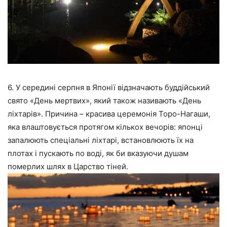
6. У середині серпня в Японії відзначають буддійський
свято «День мертвих», який також називають «День
ліхтарів». Причина – красива церемонія Торо-Нагаши,
яка влаштовується протягом кількох вечорів: японці
запалюють спеціальні ліхтарі, встановлюють їх на
плотах і пускають по воді, як би вказуючи душам
померлих шлях в Царство тіней.