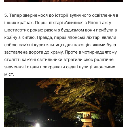
5. Тепер звернемося до історії вуличного освітлення в
інших країнах. Перші ліхтарі з’явилися в Японії аж у
шестисотих роках: разом з буддизмом вони прибули в
країну з Китаю. Правда, перші японські ліхтарі являли
собою кам’яні курительницы для пахощів, якими була
заставлена дорога до храму. Проте в чотирнадцятому
столітті кам’яні світильники втратили своє релігійне
значення і стали прикрашати сади і вулиці японських
міст.