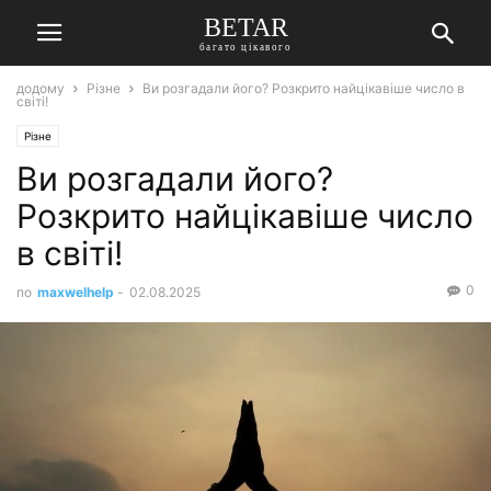
BETAR
багато цікавого
додому
Різне
Ви розгадали його? Розкрито найцікавіше число в
світі!
Різне
Ви розгадали його?
Розкрито найцікавіше число
в світі!
0
по
maxwelhelp
-
02.08.2025