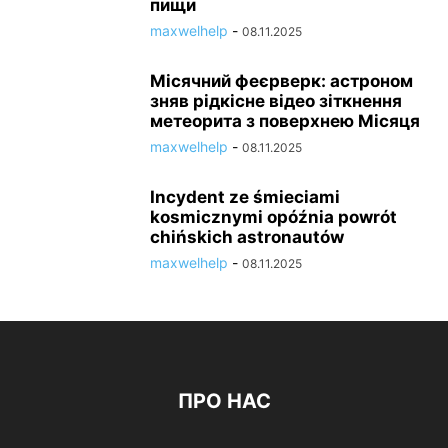
пищи
maxwelhelp
-
08.11.2025
Місячний феєрверк: астроном
зняв рідкісне відео зіткнення
метеорита з поверхнею Місяця
maxwelhelp
-
08.11.2025
Incydent ze śmieciami
kosmicznymi opóźnia powrót
chińskich astronautów
maxwelhelp
-
08.11.2025
ПРО НАС