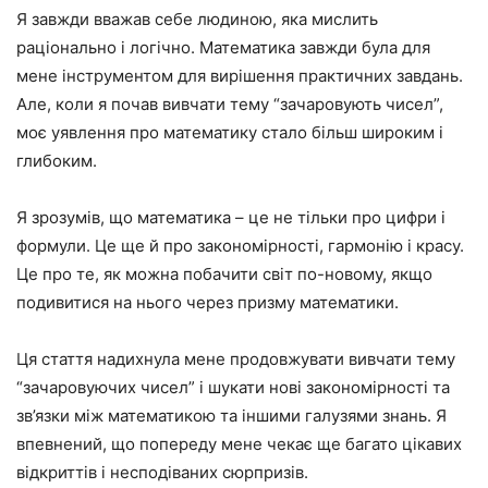
Я завжди вважав себе людиною, яка мислить
раціонально і логічно. Математика завжди була для
мене інструментом для вирішення практичних завдань.
Але, коли я почав вивчати тему “зачаровують чисел”,
моє уявлення про математику стало більш широким і
глибоким.
Я зрозумів, що математика – це не тільки про цифри і
формули. Це ще й про закономірності, гармонію і красу.
Це про те, як можна побачити світ по-новому, якщо
подивитися на нього через призму математики.
Ця стаття надихнула мене продовжувати вивчати тему
“зачаровуючих чисел” і шукати нові закономірності та
зв’язки між математикою та іншими галузями знань. Я
впевнений, що попереду мене чекає ще багато цікавих
відкриттів і несподіваних сюрпризів.