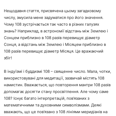
Нещодавня стаття, присвячена цьому загадковому
числу, змусила мене задуматися про його значення.
Чому 108 зустрічається так часто в різних галузях
знань? Наприклад, в астрономії відстань між Землею і
Сонцем приблизно в 108 разів перевищує діаметр
Сонця, а відстань між Землею і Місяцем приблизно в
108 разів перевищує діаметр Місяця. Це вражаючий
збіг!
В індуїзмі і буддизмі 108 – священне число. Мала, чотки,
використовувані для медитації, зазвичай містять 108
намистин. Вважається, що повторення мантри 108 разів
допомагає досягти стану просвітлення. Але чому саме
108? Існує багато інтерпретацій, пов’язаних з
математичними та духовними символізмами. Деякі
вважають, що це пов’язано з 108 лініями меридіанів на