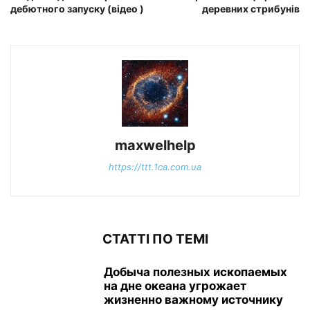
дебютного запуску (відео )
деревних стрибунів
maxwelhelp
https://ttt.1ca.com.ua
СТАТТІ ПО ТЕМІ
Добыча полезных ископаемых
на дне океана угрожает
жизненно важному источнику