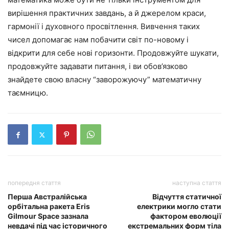
вирішення практичних завдань, а й джерелом краси,
гармонії і духовного просвітлення. Вивчення таких
чисел допомагає нам побачити світ по-новому і
відкрити для себе нові горизонти. Продовжуйте шукати,
продовжуйте задавати питання, і ви обов’язково
знайдете свою власну “заворожуючу” математичну
таємницю.
попередня стаття
наступна стаття
Перша Австралійська
Відчуття статичної
орбітальна ракета Eris
електрики могло стати
Gilmour Space зазнала
фактором еволюції
невдачі під час історичного
екстремальних форм тіла