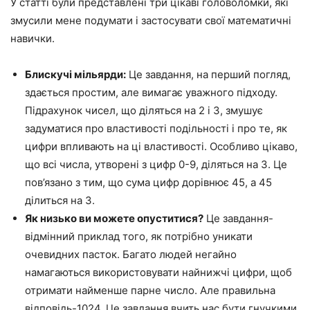
У статті були представлені три цікаві головоломки, які
змусили мене подумати і застосувати свої математичні
навички.
Блискучі мільярди:
Це завдання, на перший погляд,
здається простим, але вимагає уважного підходу.
Підрахунок чисел, що діляться на 2 і 3, змушує
задуматися про властивості подільності і про те, як
цифри впливають на ці властивості. Особливо цікаво,
що всі числа, утворені з цифр 0-9, діляться на 3. Це
пов’язано з тим, що сума цифр дорівнює 45, а 45
ділиться на 3.
Як низько ви можете опуститися?
Це завдання-
відмінний приклад того, як потрібно уникати
очевидних пасток. Багато людей негайно
намагаються використовувати найнижчі цифри, щоб
отримати найменше парне число. Але правильна
відповідь-1024. Це завдання вчить нас бути гнучкими