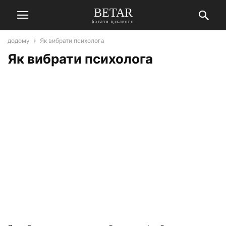
BETAR
багато цікавого
додому
Як вибрати психолога
Як вибрати психолога