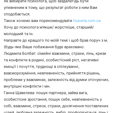
Як вибирати психолога, щоб заздалегідь бути
упевненим в тому, що результат роботи з ним Вам
сподобається.
Також хочемо вам порекомендувати
lisaveta.com.ua
Хочу до психолога м’якше/ жорсткіше, старший/
молодший та ін.
Направте до кращого по моїй темі і щоб брав поруч з м.
(будь-яке Ваше побажання буде враховано.
Людмила Болбат: сімейні взаємини, страхи, лінь, кризи
та конфлікти в родині, особистісний ріст, негативні
емоції і почуття, труднощі в спілкуванні,
взаєморозуміння, невпевненість, прийняття рішень,
проблеми у взаєминах, залежність від думки оточуючих,
внутрішні конфлікти і мн.
Ганна Щавелева: пошук партнера, зайва вага,
особистісне зростання, пошук себе, невпевненість у
собі, взаємини, стреси, страхи, досягнення поставлених
цілей, любовна залежність, вибір, профорієнтація, лінь і