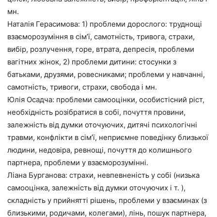
мн.
Наталія Герасимова: 1) проблеми дорослого: труднощі
взаєморозуміння в сім’ї, самотність, тривога, страхи,
вибір, розлучення, горе, втрата, депресія, проблеми
вагітних жінок, 2) проблеми дитини: стосунки з
батьками, друзями, ровесниками; проблеми у навчанні,
самотність, тривоги, страхи, свобода і мн.
Юлія Осадча: проблеми самооцінки, особистісний ріст,
необхідність розібратися в собі, почуття провини,
залежність від думки оточуючих, дитячі психологічні
травми, конфлікти в сім’ї, неприємне поведінку близької
людини, недовіра, ревнощі, почуття до колишнього
партнера, проблеми у взаєморозумінні.
Ліана Бурганова: страхи, невпевненість у собі (низька
самооцінка, залежність від думки оточуючих і т. ),
складність у прийнятті рішень, проблеми у взаєминах (з
близькими, родичами, колегами), лінь, пошук партнера,