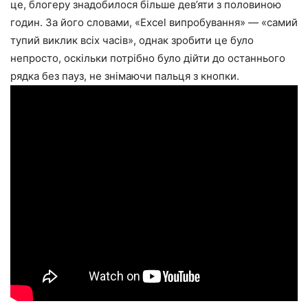
це, блогеру знадобилося більше дев’яти з половиною
годин. За його словами, «Excel випробування» — «самий
тупий виклик всіх часів», однак зробити це було
непросто, оскільки потрібно було дійти до останнього
рядка без пауз, не знімаючи пальця з кнопки.