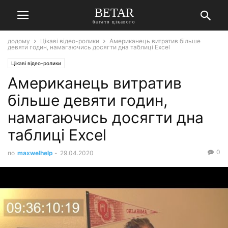
BETAR
багато цікавого
додому
Цікаві відео-ролики
Американець витратив більше
девяти годин, намагаючись досягти дна таблиці Excel
Цікаві відео-ролики
Американець витратив
більше девяти годин,
намагаючись досягти дна
таблиці Excel
0
по
maxwelhelp
-
29.04.2020