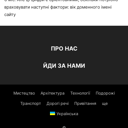
враховувати наступні фактори: вік доменного імені
сайту
ПРО НАС
ЙДИ ЗА НАМИ
Мистецтво
Архітектура
Технології
Подорожі
Транспорт
Дорогі речі
Привітання
ще
Українська
©