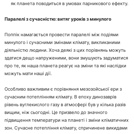
як планета поводиться в умовах парникового ефекту.
Паралелі з сучасністю: витяг уроків з минулого
Поппік намагається провести паралелі між подіями
минулого і сучасними змінами клімату, викликаними
діяльністю людини. Хоча деякі з цих порівнянь можуть
здатися дещо напруженими, вони змушують задуматися
про те, як наша планета реагує на зміни та які наслідки
можуть мати наші дії.
Особливо важливим є порівняння мезозойської ери з
сучасним потеплінням клімату. В епоху динозаврів
рівень вуглекислого газу в атмосфері був у кілька разів
вищим, ніж сьогодні. Це призвело до значного
підвищення температури на планеті і зміни кліматичних
зон. Сучасне потепління клімату, спричинене викидами