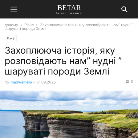
BETAR
багато цікавого
додому
Різне
Захоплююча історія, яку розповідають нам” нудні ”
шаруваті породи Землі
Різне
Захоплююча історія, яку
розповідають нам” нудні ”
шаруваті породи Землі
0
по
maxwelhelp
-
01.09.2025