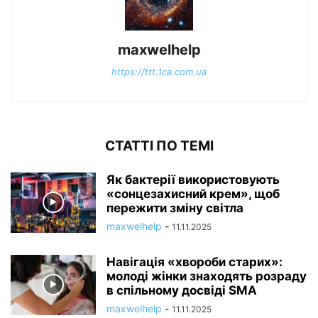
maxwelhelp
https://ttt.1ca.com.ua
СТАТТІ ПО ТЕМІ
Як бактерії використовують
«сонцезахисний крем», щоб
пережити зміну світла
maxwelhelp
-
11.11.2025
Навігація «хвороби старих»:
молоді жінки знаходять розраду
в спільному досвіді SMA
maxwelhelp
-
11.11.2025