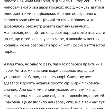
просто неживий матеріал, а цілий світ інформації. Для
непосвяченого ока шари гірських порід можуть здатися
одноманітними і нецікавими. Але для досвідченого
геолога вони містять фізичні та хімічні підказки, які
дозволяють реконструювати картину минулого.
Наприклад, певний тип осадової породи може вказувати
на те, що в той час існувало море, а наявність певних
копалин може розповісти про клімат і формі життя в той
період.
Я пам’ятаю, як одного разу, під час польової практики в
горах Алтаю, ми вивчали шари осадових порід, що
утворилися в Стародавньому морі. Спочатку все
здавалося досить нудним-просто сірі шари пісковика і
сланцю. Але коли ми почали уважно вивчати їх під
мікроскопом, ми виявили сліди стародавніх водоростей
і раковин. Це дозволило нам зрозуміти, що в той час тут
існувала багата морська екосистема. Цей досвід наочно