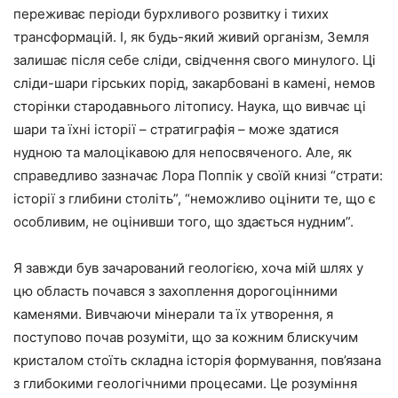
переживає періоди бурхливого розвитку і тихих
трансформацій. І, як будь-який живий організм, Земля
залишає після себе сліди, свідчення свого минулого. Ці
сліди-шари гірських порід, закарбовані в камені, немов
сторінки стародавнього літопису. Наука, що вивчає ці
шари та їхні історії – стратиграфія – може здатися
нудною та малоцікавою для непосвяченого. Але, як
справедливо зазначає Лора Поппік у своїй книзі “страти:
історії з глибини століть”, “неможливо оцінити те, що є
особливим, не оцінивши того, що здається нудним”.
Я завжди був зачарований геологією, хоча мій шлях у
цю область почався з захоплення дорогоцінними
каменями. Вивчаючи мінерали та їх утворення, я
поступово почав розуміти, що за кожним блискучим
кристалом стоїть складна історія формування, пов’язана
з глибокими геологічними процесами. Це розуміння