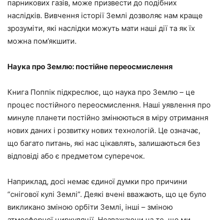
парникових газів, може призвести до подібних
наслідків. Вивчення історії Землі дозволяє нам краще
зрозуміти, які наслідки можуть мати наші дії та як їх
можна пом’якшити.
Наука про Землю: постійне переосмислення
Книга Поппік підкреслює, що наука про Землю – це
процес постійного переосмислення. Наші уявлення про
минуле планети постійно змінюються в міру отримання
нових даних і розвитку нових технологій. Це означає,
що багато питань, які нас цікавлять, залишаються без
відповіді або є предметом суперечок.
Наприклад, досі немає єдиної думки про причини
“снігової кулі Землі”. Деякі вчені вважають, що це було
викликано зміною орбіти Землі, інші – зміною
атмосферної циркуляції. Незважаючи на те, що ми