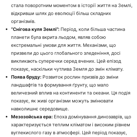
стала поворотним моментом в історії життя на Землі,
відкривши шлях до еволюції більш складних
організмів.
“Снігова куля Землі”:
Період, коли більша частина
планети була вкрита льодом, являв собою
екстремальні умови для життя. Механізми, що
призвели до цього глобального зледеніння, досі
викликають суперечки серед вчених. Цей епізод
показує, наскільки чутлива Земля до змін клімату.
Поява бруду:
Розвиток рослин призвів до зміни
ландшафтів та формування ґрунту, що мало
величезний вплив на континенти та океани. Ця подія
показує, як живі організми можуть змінювати
навколишнє середовище.
Мезозойська ера:
Епоха домінування динозаврів, що
характеризується теплим кліматом і високим рівнем
вуглекислого газу в атмосфері. Цей період показує,