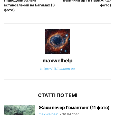
Підводний Атлант
Вуличний арт в Парижі (27
встановлений на Багамах (3
фото)
фото)
maxwelhelp
https://ttt.1ca.com.ua
СТАТТІ ПО ТЕМІ
Жахи печер Гомантонг (11 фото)
maxwelhelp
-
30.04.2020