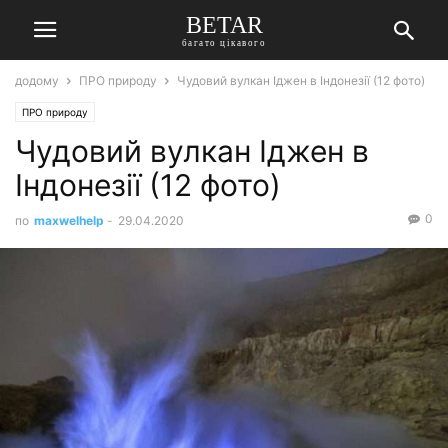
BETAR
багато цікавого
додому
ПРО природу
Чудовий вулкан Іджен в Індонезії (12 фото)
ПРО природу
Чудовий вулкан Іджен в
Індонезії (12 фото)
0
по
maxwelhelp
-
29.04.2020