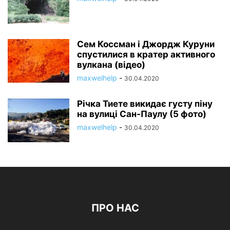
Сем Коссман і Джордж Куруни
спустилися в кратер активного
вулкана (відео)
maxwelhelp
-
30.04.2020
Річка Тиете викидає густу піну
на вулиці Сан-Паулу (5 фото)
maxwelhelp
-
30.04.2020
ПРО НАС