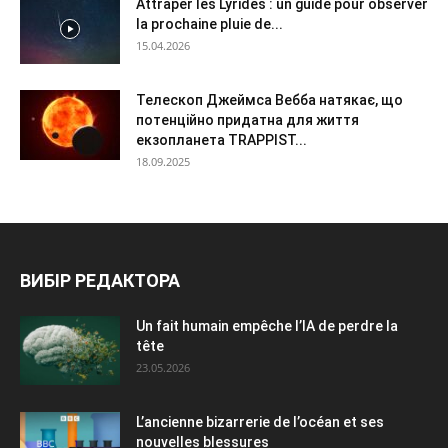
Attraper les Lyrides : un guide pour observer
la prochaine pluie de...
15.04.2026
Телескоп Джеймса Вебба натякає, що
потенційно придатна для життя
екзопланета TRAPPIST...
18.09.2025
ВИБІР РЕДАКТОРА
Un fait humain empêche l’IA de perdre la
tête
23.05.2026
L’ancienne bizarrerie de l’océan et ses
nouvelles blessures