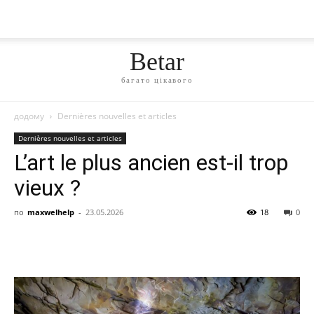
Betar
багато цікавого
додому
Dernières nouvelles et articles
Dernières nouvelles et articles
L’art le plus ancien est-il trop
vieux ?
по
maxwelhelp
-
23.05.2026
18
0