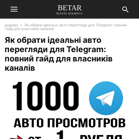
BETAR
багато цікавого
додому
Як обрати ідеальні авто перегляди для Telegram: повний
гайд для власників каналів
Як обрати ідеальні авто
перегляди для Telegram:
повний гайд для власників
каналів