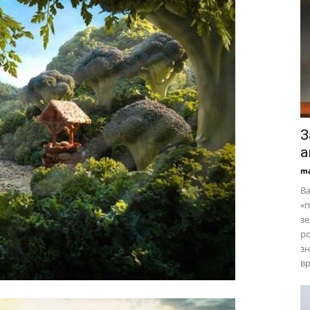
З
а
ma
Ва
«п
з
ро
зн
вр