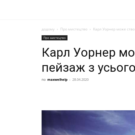
додому
Про мистецтво
Карл Уорнер може створ
Про мистецтво
Карл Уорнер мо
пейзаж з усього
по
maxwelhelp
-
28.04.2020