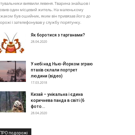
тувальники виявили левеня. Тварина знайшов і
овив один місцевий житель. На маленькому
жаком був ошийник, яким він привязав його до
орожі і зателефонував у службу порятунку.
Як боротися з тарганами?
28.04.2020
У небі над Нью-Йорком зграю
птахів склали портрет
людини (відео)
17.03.2018
Кизай – унікальна і єдина
коричнева панда в світі (6
фото...
28.04.2020
ПРО подорожі