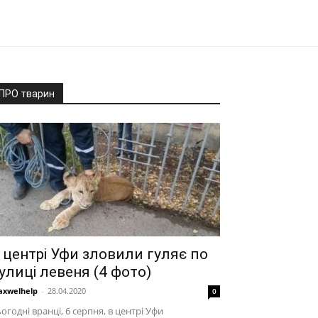
ПРО тварин
 центрі Уфи зловили гуляє по
улиці левеня (4 фото)
xwelhelp
-
28.04.2020
0
огодні вранці, 6 серпня, в центрі Уфи