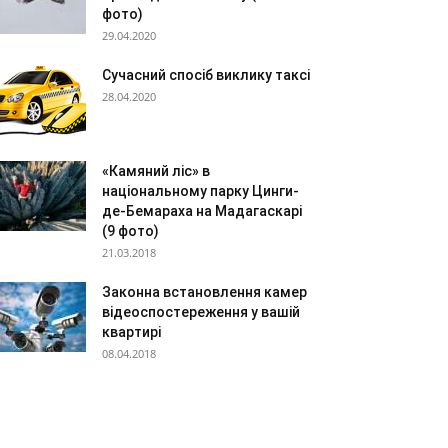
фото)
29.04.2020
Сучасний спосіб виклику таксі
28.04.2020
«Камяний ліс» в
національному парку Цинги-
де-Бемараха на Мадагаскарі
(9 фото)
21.03.2018
Законна встановлення камер
відеоспостереження у вашій
квартирі
08.04.2018