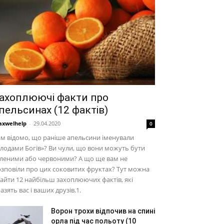
ахоплюючі факти про
пельсинах (12 фактів)
xwelhelp
-
29.04.2020
0
м відомо, що раніше апельсини іменували
лодами Богів»? Ви чули, що вони можуть бути
еленими або червоними? А що ще вам не
зповіли про цих соковитих фруктах? Тут можна
айти 12 найбільш захоплюючих фактів, які
азять вас і ваших друзів.1.
Ворон трохи відпочив на спині
орла під час польоту (10