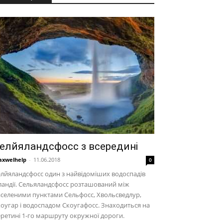
елйяландсфосс з всередині
xwelhelp
-
11.06.2018
0
лйяландсфосс один з найвідоміших водоспадів
ландії. Сельяландсфосс розташований між
селеними пунктами Сельфосс, Хвольсведлур,
оугар і водоспадом Скоугафосс. Знаходиться на
ретині 1-го маршруту окружної дороги.