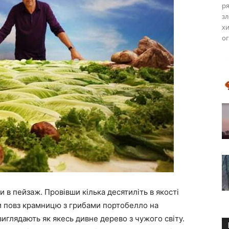
ря
зл
хи
ог
в пейзаж. Провівши кілька десятиліть в якості
 повз крамницю з грибами портобелло на
иглядають як якесь дивне дерево з чужого світу.