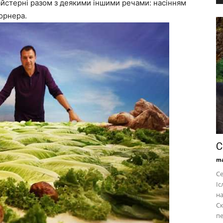
майстерні разом з деякими іншими речами: насінням
орнера.
С
ma
Се
Іс
на
Ск
пе