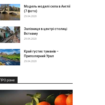
Модель моделі села в Англії
(7 фото)
29.04.2020
Залізниця в центрі столиці
Вєтнаму
29.04.2020
Край густих туманів –
Приполярний Урал
29.04.2020
ПРО різне