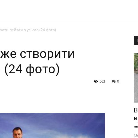
ити пейзаж з усього (24 фото)
же створити
 (24 фото)
563
0
В
в
ma
Сь