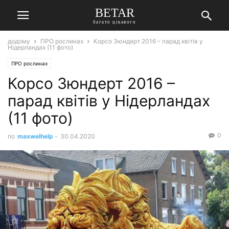
BETAR
багато цікавого
додому
ПРО рослинах
Корсо Зюндерт 2016 – парад квітів у
Нідерландах (11 фото)
ПРО рослинах
Корсо Зюндерт 2016 –
парад квітів у Нідерландах
(11 фото)
0
по
maxwelhelp
-
30.04.2020