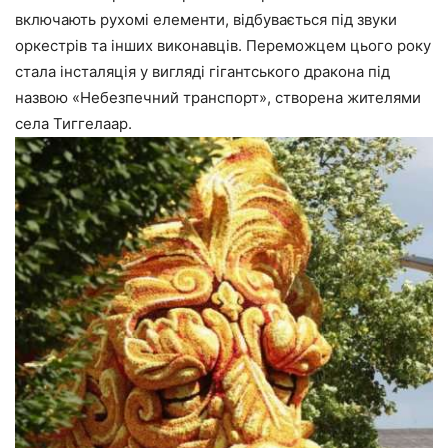
включають рухомі елементи, відбувається під звуки
оркестрів та інших виконавців. Переможцем цього року
стала інсталяція у вигляді гігантського дракона під
назвою «Небезпечний транспорт», створена жителями
села Тиггелаар.