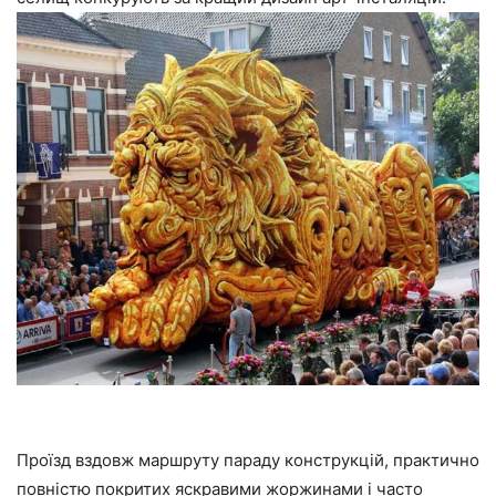
Проїзд вздовж маршруту параду конструкцій, практично
повністю покритих яскравими жоржинами і часто