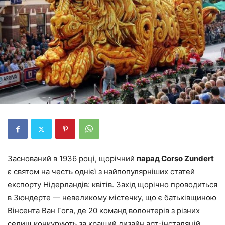
Заснований в 1936 році, щорічний
парад Corso Zundert
є святом на честь однієї з найпопулярніших статей
експорту Нідерландів: квітів. Захід щорічно проводиться
в Зюндерте — невеликому містечку, що є батьківщиною
Вінсента Ван Гога, де 20 команд волонтерів з різних
селищ конкурують за кращий дизайн арт-інсталяцій.