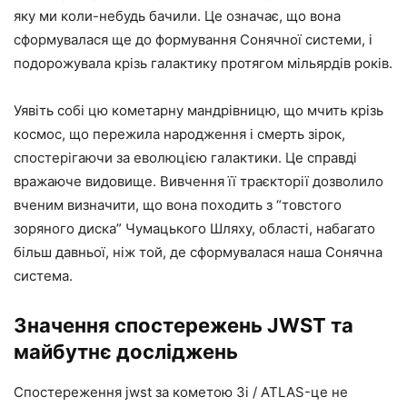
яку ми коли-небудь бачили. Це означає, що вона
сформувалася ще до формування Сонячної системи, і
подорожувала крізь галактику протягом мільярдів років.
Уявіть собі цю кометарну мандрівницю, що мчить крізь
космос, що пережила народження і смерть зірок,
спостерігаючи за еволюцією галактики. Це справді
вражаюче видовище. Вивчення її траєкторії дозволило
вченим визначити, що вона походить з “товстого
зоряного диска” Чумацького Шляху, області, набагато
більш давньої, ніж той, де сформувалася наша Сонячна
система.
Значення спостережень JWST та
майбутнє досліджень
Спостереження jwst за кометою 3i / ATLAS-це не