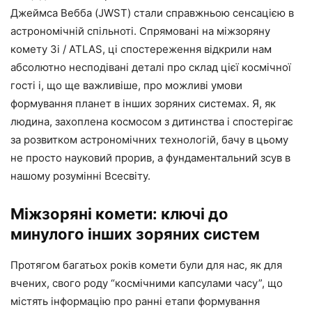
Джеймса Вебба (JWST) стали справжньою сенсацією в
астрономічній спільноті. Спрямовані на міжзоряну
комету 3i / ATLAS, ці спостереження відкрили нам
абсолютно несподівані деталі про склад цієї космічної
гості і, що ще важливіше, про можливі умови
формування планет в інших зоряних системах. Я, як
людина, захоплена космосом з дитинства і спостерігає
за розвитком астрономічних технологій, бачу в цьому
не просто науковий прорив, а фундаментальний зсув в
нашому розумінні Всесвіту.
Міжзоряні комети: ключі до
минулого інших зоряних систем
Протягом багатьох років комети були для нас, як для
вчених, свого роду “космічними капсулами часу”, що
містять інформацію про ранні етапи формування