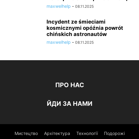
maxwelhelp
-
08.11.2025
Incydent ze śmieciami
kosmicznymi opóźnia powrót
chińskich astronautów
maxwelhelp
-
08.11.2025
ПРО НАС
ЙДИ ЗА НАМИ
Мистецтво
Архітектура
Технології
Подорожі