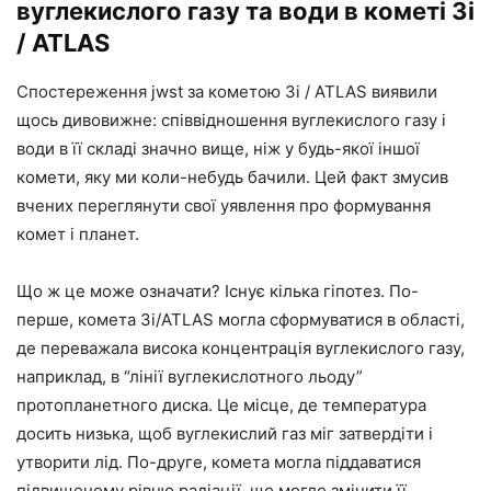
вуглекислого газу та води в кометі 3i
/ ATLAS
Спостереження jwst за кометою 3i / ATLAS виявили
щось дивовижне: співвідношення вуглекислого газу і
води в її складі значно вище, ніж у будь-якої іншої
комети, яку ми коли-небудь бачили. Цей факт змусив
вчених переглянути свої уявлення про формування
комет і планет.
Що ж це може означати? Існує кілька гіпотез. По-
перше, комета 3i/ATLAS могла сформуватися в області,
де переважала висока концентрація вуглекислого газу,
наприклад, в “лінії вуглекислотного льоду”
протопланетного диска. Це місце, де температура
досить низька, щоб вуглекислий газ міг затвердіти і
утворити лід. По-друге, комета могла піддаватися
підвищеному рівню радіації, що могло змінити її