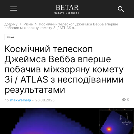
BETAR
багато цікавого
додому
Різне
Космічний телескоп Джеймса Вебба вперше
побачив міжзоряну комету 3i / ATLAS з...
Різне
Космічний телескоп
Джеймса Вебба вперше
побачив міжзоряну комету
3i / ATLAS з несподіваними
результатами
0
по
maxwelhelp
-
26.08.2025