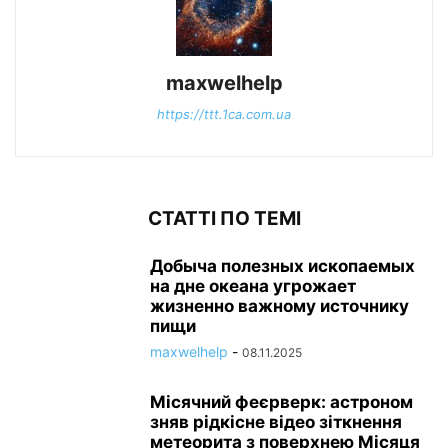
maxwelhelp
https://ttt.1ca.com.ua
СТАТТІ ПО ТЕМІ
Добыча полезных ископаемых
на дне океана угрожает
жизненно важному источнику
пищи
maxwelhelp
-
08.11.2025
Місячний феєрверк: астроном
зняв рідкісне відео зіткнення
метеорита з поверхнею Місяця