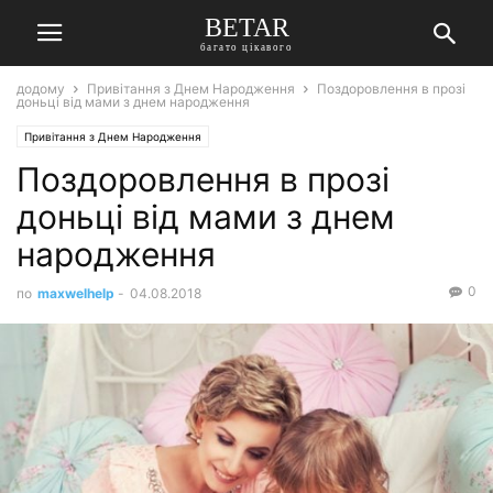
BETAR
багато цікавого
додому
Привітання з Днем Народження
Поздоровлення в прозі
доньці від мами з днем народження
Привітання з Днем Народження
Поздоровлення в прозі
доньці від мами з днем
народження
0
по
maxwelhelp
-
04.08.2018