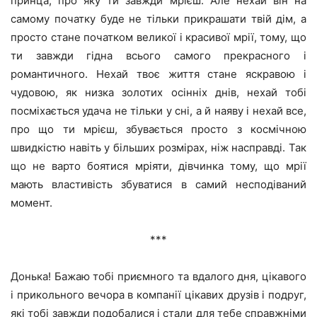
принца, про яку ти завжди мрієш. Але нехай він на
самому початку буде не тільки прикрашати твій дім, а
просто стане початком великої і красивої мрії, тому, що
ти завжди гідна всього самого прекрасного і
романтичного. Нехай твоє життя стане яскравою і
чудовою, як низка золотих осінніх днів, нехай тобі
посміхається удача не тільки у сні, а й наяву і нехай все,
про що ти мрієш, збувається просто з космічною
швидкістю навіть у більших розмірах, ніж насправді. Так
що не варто боятися мріяти, дівчинка тому, що мрії
мають властивість збуватися в самий несподіваний
момент.
***
Донька! Бажаю тобі приємного та вдалого дня, цікавого
і прикольного вечора в компанії цікавих друзів і подруг,
які тобі завжди подобалися і стали для тебе справжніми