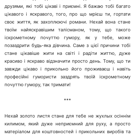
друзями, які тобі цікаві і приємні. Я бажаю тобі багато
цікавого і яскравого, того, про що мрієш ти, гортати
своє життя, як захоплюючі романи. Нехай вона стане
твоїм найяскравішим талісманом, тому, що такого
іскрометному почуттю гумору, як у тебе, може
позаздрити будь-яка дівчина. Саме з цієї причини тобі
стане цікавіше жити на світі і радіти життю, дуже
красиво і яскраво відзначити просто день. Тому, що ти
завжди цікаво і прикольно його проживаєш і навіть
професійні гумористи заздрять твоїй іскрометному
почуттю гумору, так тримати!
***
Нехай золото листя стане для тебе не жухлых осіннім
килимом, який дуже неприємний для руху, а просто
матеріалом для коштовностей і прикольних виробів та