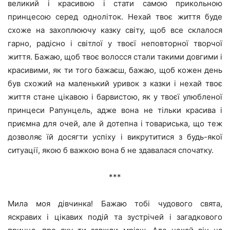
великий і красивою і стати самою прикольною
принцесою серед одноліток. Нехай твоє життя буде
схоже на захоплюючу казку світу, щоб все склалося
гарно, радісно і світлої у твоєї неповторної творчої
життя. Бажаю, щоб твоє волосся стали такими довгими і
красивими, як ти того бажаєш, бажаю, щоб кожен день
був схожий на маленький уривок з казки і нехай твоє
життя стане цікавою і барвистою, як у твоєї улюбленої
принцеси Рапунцель, адже вона не тільки красива і
приємна для очей, але й дотепна і товариська, що теж
дозволяє їй досягти успіху і викрутитися з будь-якої
ситуації, якою б важкою вона б не здавалася спочатку.
***
Мила моя дівчинка! Бажаю тобі чудового свята,
яскравих і цікавих подій та зустрічей і загадкового