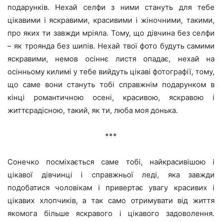
подарунків. Нехай селфи з ними стануть для тебе
цікавими і яскравими, красивими і жіночними, такими,
про яких ти завжди мріяла. Тому, що дівчина без селфи
– як троянда без шипів. Нехай твої фото будуть самими
яскравими, немов осіннє листя опадає, нехай на
осінньому килимі у тебе вийдуть цікаві фотографії, тому,
що саме вони стануть тобі справжнім подарунком в
кінці романтичною осені, красивою, яскравою і
життєрадісною, такий, як ти, люба моя донька.
***
Сонечко посміхається саме тобі, найкрасивішою і
цікавої дівчинці і справжньої леді, яка завжди
подобатися чоловікам і привертає увагу красивих і
цікавих хлопчиків, а так само отримувати від життя
якомога більше яскравого і цікавого задоволення.