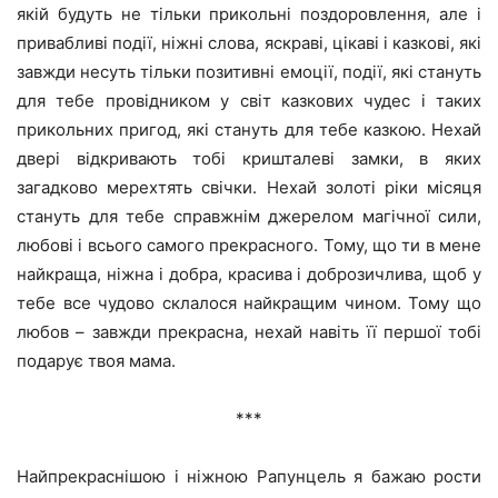
якій будуть не тільки прикольні поздоровлення, але і
привабливі події, ніжні слова, яскраві, цікаві і казкові, які
завжди несуть тільки позитивні емоції, події, які стануть
для тебе провідником у світ казкових чудес і таких
прикольних пригод, які стануть для тебе казкою. Нехай
двері відкривають тобі кришталеві замки, в яких
загадково мерехтять свічки. Нехай золоті ріки місяця
стануть для тебе справжнім джерелом магічної сили,
любові і всього самого прекрасного. Тому, що ти в мене
найкраща, ніжна і добра, красива і доброзичлива, щоб у
тебе все чудово склалося найкращим чином. Тому що
любов – завжди прекрасна, нехай навіть її першої тобі
подарує твоя мама.
***
Найпрекраснішою і ніжною Рапунцель я бажаю рости