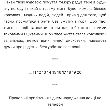
Нехай твою чудовою почуття гумору радує тебе в будь-
яку погоду і нехай в твоєму житті буде якомога більше
красивих і модних подій, людей і привід для того, щоб
гарно посміятися і жити без смутку і горя, щоб твої
життєві події та шляхи стали для тебе стати самими
яскравими і цікавими. Щоб твоє життя стала красивою і
запальною, немов вони нічної дискотеки, навівають
думки про радість і безтурботне веселощі.
***
… 11 12 13 14 15 16
17
18 19 20
***
Прикольні привітання з днем народження дочці на
телефон