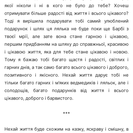
якої ніколи і ні в кого не було до тебе? Хочеш
отримувати більше радості від життя і всього цікавого?
Тоді я вирішила подарувати тобі самий улюблений
подарунок і шлях ця лялька не буде поки ще Барбі з
твоєї мрії, але зате вона стане гарною і цікавою,
першим придбанням на шляху до справжньої, красивою
і цікавою життя, яка для тебе стане цікавою і новою.
Тому я бажаю тобі багато щастя і радості, світлих і
гарних днів, а так само багато всього цікавого і доброго,
позитивного і якісного. Нехай життя дарує тобі не
тільки багато гарних і м’яких ведмедиків і ляльок, але і
солодощів, багато подарунків від життя і всього
цікавого, доброго і барвистого.
***
Нехай життя буде схожим на казку, яскраву і смішну, в