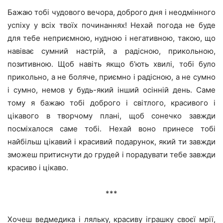
Бажаю тобі чудового вечора, доброго дня і неодмінного
успіху у всіх твоїх починаннях! Нехай погода не буде
для тебе неприємною, нудною і негативною, такою, що
навіває сумний настрій, а радісною, прикольною,
позитивною. Щоб навіть якщо б’ють хвилі, тобі було
прикольно, а не боляче, приємно і радісною, а не сумно
і сумно, немов у будь-який інший осінній день. Саме
тому я бажаю тобі доброго і світлого, красивого і
цікавого в творчому плані, щоб сонечко завжди
посміхалося саме тобі. Нехай воно принесе тобі
найбільш цікавий і красивий подарунок, який ти завжди
зможеш притиснути до грудей і порадувати тебе завжди
красиво і цікаво.
***
Хочеш ведмедика і ляльку, красиву іграшку своєї мрії,