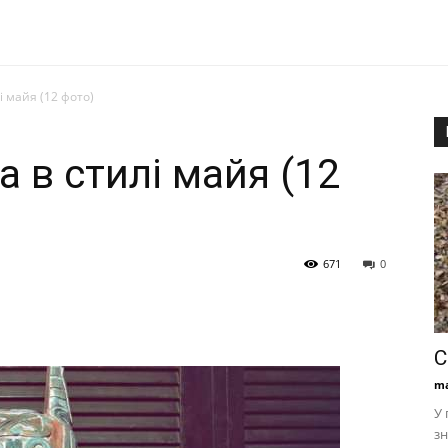
 майя (12 фото)
 в стилі майя (12
671
0
С
ma
У 
зн