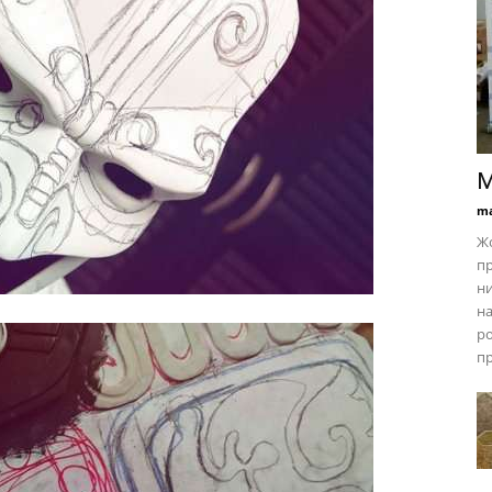
М
ma
Жо
пр
ни
на
ро
пр