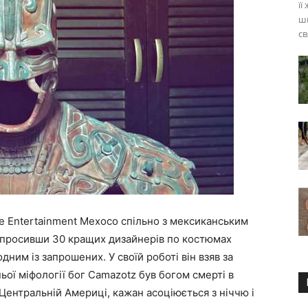
її
ши
св
 Entertainment Mexoco спільно з мексиканським
апросивши 30 кращих дизайнерів по костюмах
дним із запрошених. У своїй роботі він взяв за
ньої міфології бог Camazotz був богом смерті в
у Центральній Америці, кажан асоціюється з ніччю і