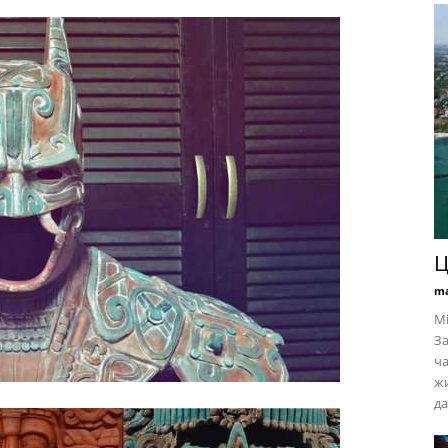
Ц
ma
Мі
За
ча
жи
да