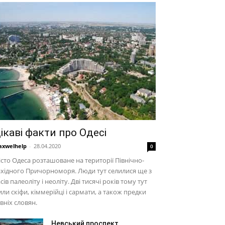
ікаві факти про Одесі
xwelhelp
-
28.04.2020
0
сто Одеса розташоване на території Північно-
хідного Причорноморя. Люди тут селилися ще з
сів палеоліту і неоліту. Дві тисячі років тому тут
ли скіфи, кіммерійці і сармати, а також предки
вніх словян.
Невський проспект