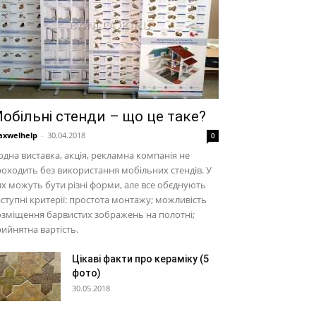
обільні стенди – що це таке?
xwelhelp
-
30.04.2018
0
дна виставка, акція, рекламна компанія не
оходить без використання мобільних стендів. У
х можуть бути різні форми, але все обєднують
ступні критерії: простота монтажу; можливість
зміщення барвистих зображень на полотні;
ийнятна вартість.
Цікаві факти про кераміку (5
фото)
30.05.2018