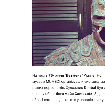
На честь
75-річчя “Бетмена”
Warner Home
музеєм MUMEDI організували виставку, з
різних персонажів. Художник
Kimbal
був о
основу образ
бога майя Camazotz
. З дав
образі кажана і до того ж у народів кіче 