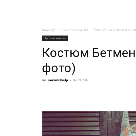
додому
Про мистецтво
Костюм Бетмена в стилі
Про мистецтво
Костюм Бетмена
фото)
по
maxwelhelp
-
02.09.2018