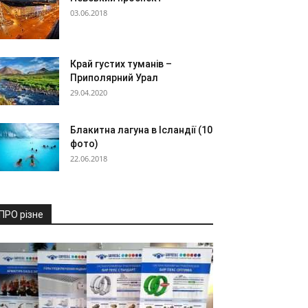
03.06.2018
Край густих туманів –
Приполярний Урал
29.04.2020
Блакитна лагуна в Ісландії (10
фото)
22.06.2018
ПРО різне