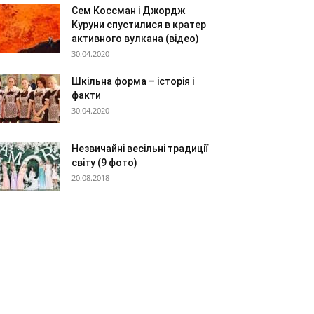
Сем Коссман і Джордж
Куруни спустилися в кратер
активного вулкана (відео)
30.04.2020
Шкільна форма – історія і
факти
30.04.2020
Незвичайні весільні традиції
світу (9 фото)
20.08.2018