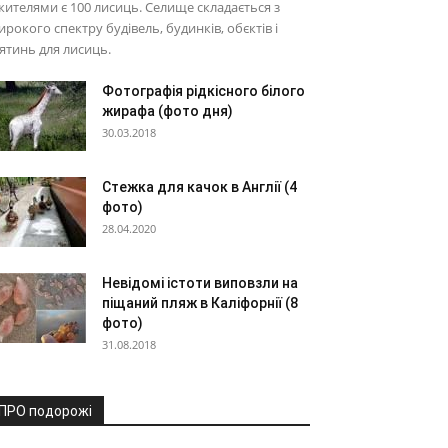
 жителями є 100 лисиць. Селище складається з
рокого спектру будівель, будинків, обєктів і
ятинь для лисиць.
Фотографія рідкісного білого
жирафа (фото дня)
30.03.2018
Стежка для качок в Англії (4
фото)
28.04.2020
Невідомі істоти виповзли на
піщаний пляж в Каліфорнії (8
фото)
31.08.2018
ПРО подорожі