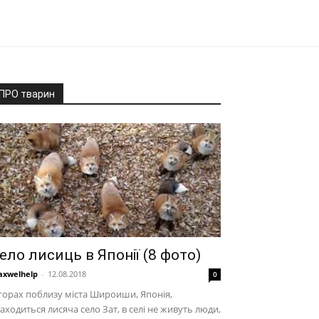
ПРО тварин
ело лисиць в Японії (8 фото)
xwelhelp
-
12.08.2018
0
горах поблизу міста Широиши, Японія,
аходиться лисяча село Зат, в селі не живуть люди,