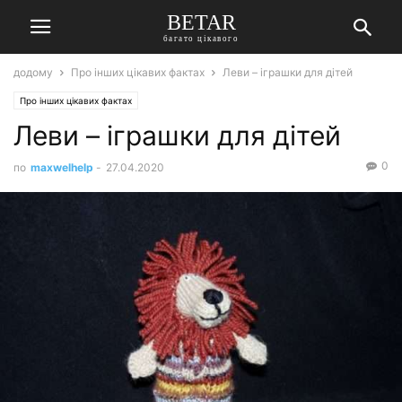
BETAR
багато цікавого
додому
Про інших цікавих фактах
Леви – іграшки для дітей
Про інших цікавих фактах
Леви – іграшки для дітей
0
по
maxwelhelp
-
27.04.2020