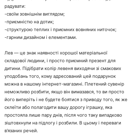
радувати:
-своїм зовнішнім виглядом;
-приємністю на дотик;
-структурою теплих і приємних вовняних ниточок;
-гарним дизайном і елементами.
Лев — це знак наявності хорошої матеріальної
складової людини, і просто приємний презент для
дитини. Підібрати колір левеня виходячи зі смакових
уподобань того, кому адресований цей подарунок
можна в нашому інтернет-магазині. Плетений сувенір
неможливо розбити, якщо він вимазався, то ви просто
його виперіть і не будете боятися з приводу того, як же
склеїти або полагодити вашу дорогу іграшку, яка
простояла лише пару днів, після чого таку випадково
зіштовхнули на підлогу і розбили. В цьому і переваги
в’язаних речей.