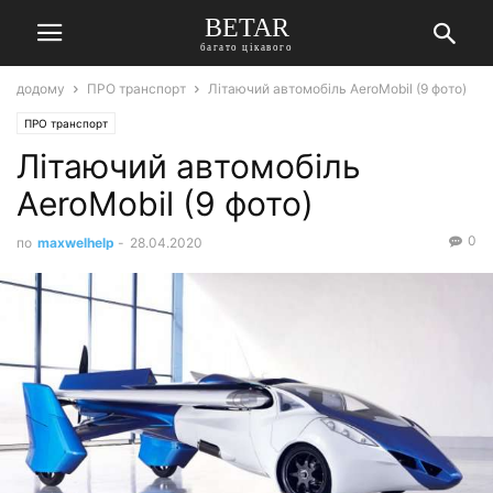
BETAR
багато цікавого
додому
ПРО транспорт
Літаючий автомобіль AeroMobil (9 фото)
ПРО транспорт
Літаючий автомобіль
AeroMobil (9 фото)
0
по
maxwelhelp
-
28.04.2020