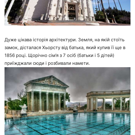
Дуже цікава історія архітектури. Земля, на якій стоїть
замок, дісталася Хьорсту від батька, який купив її ще в
1856 році. Щорічно сім’я з 7 осіб (батьки і 5 дітей)
приїжджали сюди і розбивали намети.