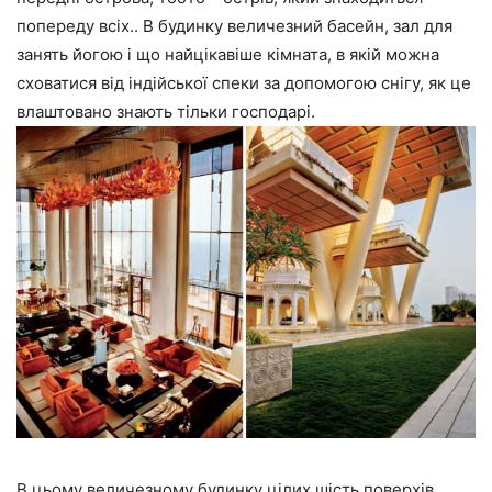
попереду всіх.. В будинку величезний басейн, зал для
занять йогою і що найцікавіше кімната, в якій можна
сховатися від індійської спеки за допомогою снігу, як це
влаштовано знають тільки господарі.
В цьому величезному будинку цілих шість поверхів,