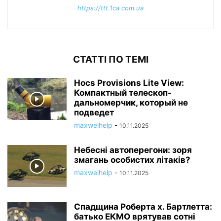
https://ttt.1ca.com.ua
СТАТТІ ПО ТЕМІ
Нocs Provisions Lite View:
Компактный телескоп-
дальномерчик, который не
подведет
maxwelhelp
-
10.11.2025
Небесні автоперегони: зоря
змагань особистих літаків?
maxwelhelp
-
10.11.2025
Спадщина Роберта х. Бартлетта:
батько ЕКМО врятував сотні