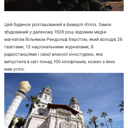
Цей будинок розташований в Беверлі-Хіллз. Замок
збудований у далекому 1926 році відомим медіа-
магнатом Вільямом Рендольф Херстом, який володів 26
газетами, 13 національними журналами, 8
радіостанціями і своєї власної кіностудією, яка
випустила в світ понад 100 кінофільмів, кожен з яких
мав успіх.