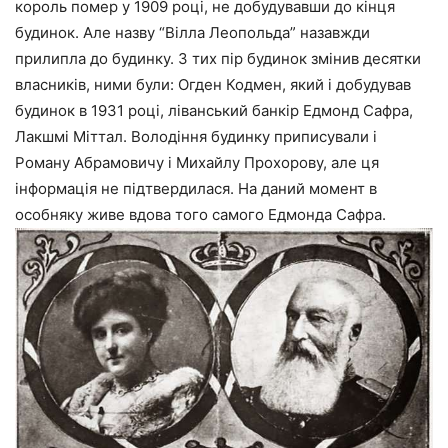
король помер у 1909 році, не добудувавши до кінця
будинок. Але назву “Вілла Леопольда” назавжди
прилипла до будинку. З тих пір будинок змінив десятки
власників, ними були: Огден Кодмен, який і добудував
будинок в 1931 році, ліванський банкір Едмонд Сафра,
Лакшмі Міттал. Володіння будинку приписували і
Роману Абрамовичу і Михайлу Прохорову, але ця
інформація не підтвердилася. На даний момент в
особняку живе вдова того самого Едмонда Сафра.