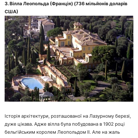
3. Вілла Леопольда (Франція) (736 мільйонів доларів
США)
Історія архітектури, розташованої на Лазурному березі,
дуже цікава. Адже вілла була побудована в 1902 році
бельгійським королем Леопольдом II. Але на жаль