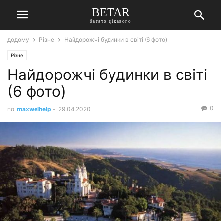
BETAR
багато цікавого
додому
Різне
Найдорожчі будинки в світі (6 фото)
Різне
Найдорожчі будинки в світі
(6 фото)
0
по
maxwelhelp
-
29.04.2020