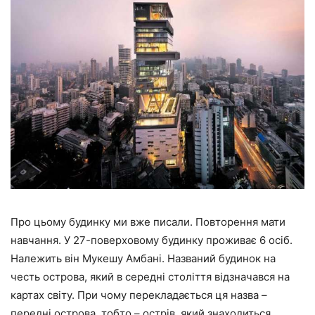
Про цьому будинку ми вже писали. Повторення мати
навчання. У 27-поверховому будинку проживає 6 осіб.
Належить він Мукешу Амбані. Названий будинок на
честь острова, який в середні століття відзначався на
картах світу. При чому перекладається ця назва –
передні острова, тобто – острів, який знаходиться